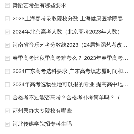
舞蹈艺考生有哪些要求
春季高考是学考吗
2023上海春考录取院校分数 上海健康医学院春考分数线
春季学考是与夏季高考并行的、具有同等功能的一种
2024年北京高考人数（北京高考2023年人数）
高考模式。由省统一出题并统一组织考试，简称“学
考”，俗称“小高考”，是广东省为省内学生报考专科
河南省音乐艺考分数线2023（24届舞蹈艺考改革内容）
院校制定的一种考试。
春季高考比秋季高考难考么？ 2023年春季高考专科分数线
关于学考和春季高考区别：
2024广东高考选科要求 广东高考填志愿时间和截止时间2023
考试时间、考试难度不同。学考一年两次考生机会，
2024年高考选物生地可以报的专业 提高高中地理成绩的教辅书推荐
为每年的一月和六月；春季高考只有一次机会。学考
合格考不过能否高考？合格考补考简单吗？（参考）
考试难度一般不会很难，春季高考比学考难度要高一
苏州民办大专院校有哪些
些。
河北传媒学院招专科生吗
学考是高中学业水平考试的简称，各科目都要合格。