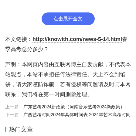
统一组织考试，主要为本科院校选拔合格生源。
点击展开全文
3、考试科目及考试时间不同
春季高考考试科目由知识、技能两部分组成。“知
本文链接：
http://knowith.com/news-5-14.html
春
识”部分包括语文（120分）、数学（120分）、英语
季高考总分多少？
（80分）、专业知识（200分），专业技能（230
声明：本网页内容由互联网博主自发贡献，不代表本
分），总分750分，考试时间为每年的5月份。
站观点，本站不承担任何法律责任。天上不会到馅
夏季高考考试科目为“3+x”，即语文、数学（一）、
饼，请大家谨防诈骗！若有侵权等问题请及时与本网
数学（二）、外语、综合（一）、综合（二）。综合
联系，我们将在第一时间删除处理。
一，政、史、地。综合二，理、化、生。总分750
上一篇：
广东艺考2024新政策（河南音乐艺考2024新政策）
分。考试时间为每年的6月份。
下一篇：
广西艺考时间2024年具体时间表 2024年艺术高考时间
热门文章