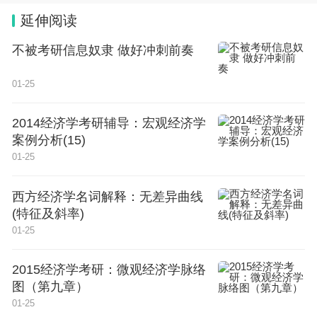
学考分四个等级，每个等级对应一个分数范围，满分
延伸阅读
是100分。学业水平考试的科目为语文、数学、思想
不被考研信息奴隶 做好冲刺前奏
政治、历史、英语、地理、物理、化学、生物、技术
10门学科。
01-25
其中技术中信息技术为必考科目，部分省市还考通用
2014经济学考研辅导：宏观经济学
技术。春季高考是缓解夏季一次高考对考生的压力，
案例分析(15)
01-25
带给考生更多的接受高等教育机会的高考。
春季高考有利于延缓社会就业的压力，为全面实施素
西方经济学名词解释：无差异曲线
(特征及斜率)
质教育创造了宽松的环境、有利于提高办学效益，促
01-25
进高校加快教学和管理等方面的改革。
2015经济学考研：微观经济学脉络
春季高考包括学考录取、高职自主招生和3+证书录
图（第九章）
取。其中面向普通高中生的学考录取和高职自主招生
01-25