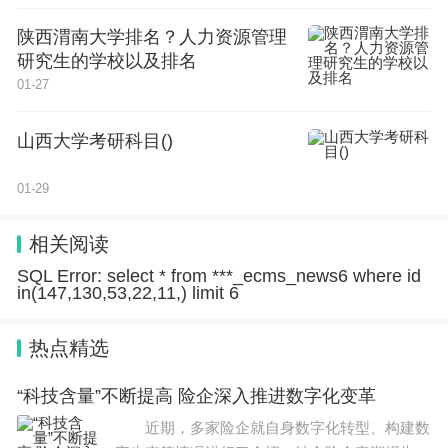
都是以语数英学考成绩作为主要录取依据！语数英学
陕西渭南大学排名？人力资源管理
考只考语数英三科，每科150分，总分450分。
研究生的学校以及排名
01-27
春考和夏考录取的学生都是在当年9月开学上大一，
学费和毕业后拿到的毕业证并无差别。即使在春季高
山西大学考研科目()
考中被高职院校录取，还是可以继续在夏季高考填报
本科批次志愿，冲刺本科批次院校！
01-29
相关阅读
SQL Error: select * from ***_ecms_news6 where id
in(147,130,53,22,11,) limit 6
小高考只考三科吗
考试学科只有语数英三科。
热点精选
春季高考就是指在每年的1月开考的小高考，考试学科只有语数
英三科，就像广东的总分是450分，其省控线大部分都是150
分，但是如果要考一个好的学校，就要考到380、390左右的分
“科技含量”不断提高 险企深入推进数字化变革
数，像广东比较好的学校深圳职业技术学院的分数就达到了400
分左右，广东轻工的分数380左右。
近期，多家险企就自身数字化转型、构建数
以上就是春季高考总分多少？全部内容，更多相关信息，敬请