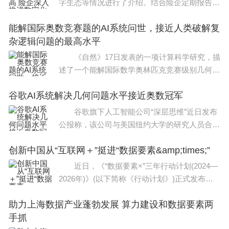
字生态等情况进行了介绍。结合险企定期报告，
关注。
《经济参考报》记者注意到，随着险企深耕数字
能解国际奥数竞赛题的AI系统问世，接近人类破解复
金融领域，通过人工智能、大数据等技
杂逻辑问题的最高水平
《自然》17日发表的一项计算科学研究，描
述了一个能解国际数学奥林匹克竞赛级别几何题
的人工智能(AI)系统。其表现超过了之前最好的
谷歌AI系统解决几何问题水平接近奥数冠军
自动化定理证明系统。该研究证明了AI已接近人
类破解复
谷歌旗下人工智能公司“深层思维”近日发布
公报称，该公司与美国纽约大学的研究人员合作
开发的一种名为AlphaGeometry的人工智能(AI)
创新中国从“互联网＋”挺进“数据要素&amp;times;”
系统，可以解决复杂的几何问题，其水平接近国
际
近日，《“数据要素×”三年行动计划(2024—
2026年)》(以下简称《行动计划》)正式发布。
《行动计划》由国家数据局会同中央网信办、科
助力上海数据产业蓬勃发展 算力建设和数据要素两
技部、工业和信息化部等共17个
手抓