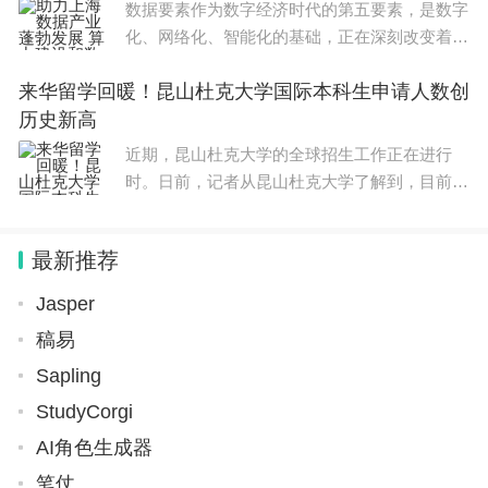
数据要素作为数字经济时代的第五要素，是数字
化、网络化、智能化的基础，正在深刻改变着生
产方式、生活方式和社会治理方式。在今年上海
来华留学回暖！昆山杜克大学国际本科生申请人数创
市第十六届人民代表大会第二次会议上，多名代
历史新高
表聚焦数据要
近期，昆山杜克大学的全球招生工作正在进行
时。日前，记者从昆山杜克大学了解到，目前学
校已收到全球123个国家4705名国际学生递交的
本科入学申请，再创新高，比2023年增长了4
最新推荐
1%。其中，大约一半申请者来自
Jasper
稿易
Sapling
StudyCorgi
AI角色生成器
笔仗