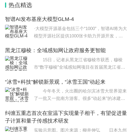
热点精选
部纳入全国的统考，由国家体育总局牵头，高校不再
组织相关的校考。
智谱AI发布基座大模型GLM-4
·大模型开源基金包括三个“1000”，智谱AI将为大
6、2024年起，除北京外国语大学、上海外国语大
模型开源社区提供1000张卡助力开源开发，提
学、外交学院可继续招收一定数量的英语专业保送
供1000万元现金支持与大
黑龙江穆棱：全域感知网让政府服务更智能
生，其他高校招生的外国语中学推荐的保送生只能在
15日，记者从黑龙江省穆棱市获悉，穆棱
除英语以外的小语种相关专业学习。
市“数字穆棱”全域感知网项目在首届黑龙江省数
以上就是小编给大家带来的2025年高考要考体育吗全部内容，
字政府数智创新应用大赛上荣获十佳案例奖。
希望对大家有所帮助！
“冰雪+科技”解锁新景观，“冰雪王国”动起来
以往，城市占道经营监控、道路监控、绿化监
控
今年冬天，火出圈的哈尔滨冰雪大世界迎来
了一批又一批南方游客。很多“动起来”的冰建筑
给了游客全新体验。通过智能控制系统、数字雷
纠缠五重态首次在室温下实现量子相干，有望促进量
达感应与识别技术等新技术，冰建筑不仅可以
子计算和量子传感技术研发
实验示意图。图片来源：柳井伸弘 日本九州