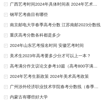
据国家相关政策而定。现在很多地区都会有体育会
广西艺考时间2024年具体时间表 2024年艺术高考时间
考，但是体育会考的成绩一般是以等级（A、B、C
钢琴艺考曲目有哪些
等）记录成绩，不是具体分数。如果不是体育专业或
南京邮电大学春季高考分数 江苏南邮2023分数线
者体育类考生，在会考上只要合格就可以了。
重庆高考分数各科都是多少
相关地区出台政策：
2024年山东艺考报名时间 安徽艺考时间
日前，海南省教育厅出台《海南省初中学业水平体育
美术生2023年高考要多少分才可以上一本？
科目考试方案（2021年修订）》（下称方案）确
定，自2022年起，调整中考体育科目考试方式为必
高考满分作文议论文参考10篇（高考800字满分作文参考(10篇)）
考＋选考，除跑步这一必考项目外，增加选考项目，
2024年艺考生新政策 2024年美术高考政策
游泳、跳绳及三大球将逐渐被增加至选考项目中，中
广州涉外经济职业技术学院春考分数线（春季高考200分可以报哪所学校？）
考体育总分也将于2024年起增加至60分。
内蒙古有哪些好大学
方案规定，必考项目是指考生必须参加的考试项目，