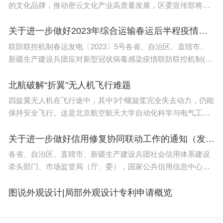
的文化品牌，推动密云文化产业高质量发展，区委宣传部将举
该指引对选考要求进行了调整，其中92个本科专业
办第七届北京文创大赛密云分赛区赛事，现公告如下：一、参
赛条件1.参赛项目符合
类里面，有65个本科专业类要求必选物理占到了70.
关于进一步做好2023年综合运输春运后半程疫情防控和运输服务保障工作的通知（联防联控机制春运发电〔2023〕5号）
联防联控机制春运发电〔2023〕5号各省、自治区、直辖市、
65%。
新疆生产建设兵团应对新型冠状病毒感染疫情联防联控机制(领
3、2024年起，高水平艺术团不再从高校招生环节中
导小组、指挥部)春运工作专班：当前正值春运返程高峰，营业
性客运量和高
北航破解“折翼”无人机飞行难题
选拔，由相关高校从在校生中领选培养，，也就是说
四旋翼无人机在飞行途中，其中3个螺旋桨完全失去动力，仍能
通过高水平艺术团加分这条路彻底结束了。
保持安全飞行。这是北京航空航天大学自动化科学与电气工程
学院可靠飞行控制团队的新成果：团队设计出被动容灾控制算
4、到2024年，基本实现艺术类专业的省级统考全覆
法，在世界上首次完成了故障程度最严重的四旋翼
关于进一步做好信用修复协同联动工作的通知（发改办财金〔2024〕33号）
盖，艺术类校考将逐渐取消，艺术史论、戏剧影视文
各省、自治区、直辖市、新疆生产建设兵团社会信用体系建设
学等高校的艺术类专业，直接依据考生的高考文化课
牵头部门、市场监管局（厅、委），国家公共信用信息中心，
成绩，参考考生的综合素质评价，择优录取。
市场监管总局网数中心： 为贯彻落实《中共中央、国务院
关于加快建设全国统一
图说外观设计|局部外观设计专利申请概览
5、2024年起，高水平运动队的考生文化考试成绩全
部使用全国统一高考的文化课考试成绩，专业测试全