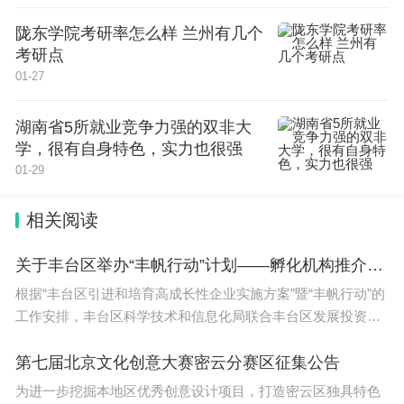
趣、培养运动技能、促进学生体质健康。
陇东学院考研率怎么样 兰州有几个
考研点
2024高考会有哪些变化
01-27
2024高考会有哪些变化介绍如下：
湖南省5所就业竞争力强的双非大
学，很有自身特色，实力也很强
2024年高考有以下六点变化：
01-29
1、2024年有7个省份加入到新高考的队列中，分别
相关阅读
是黑龙江、吉林、甘肃、安徽、江西、贵州、广西，
关于丰台区举办“丰帆行动”计划——孵化机构推介专场的通知
均采用的是3+1+2的的模式，也就是语文、数学、外
根据“丰台区引进和培育高成长性企业实施方案”暨“丰帆行动”的
语是必考，物理和历史选考1科，然后在化学、生
工作安排，丰台区科学技术和信息化局联合丰台区发展投资有
物、政治和地理4科当中选考2科。
限公司开展一系列高成长性企业培育活动。兹定于11月30日
（周四）举办
第七届北京文化创意大赛密云分赛区征集公告
2、2024年高校的选考科目调整了，教育部办公厅专
为进一步挖掘本地区优秀创意设计项目，打造密云区独具特色
门印发了普通高校本科招生专业选考科目要求指引，