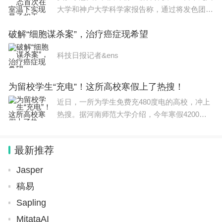
大学和神户大学科学家报告称，通过将发色团
(一种吸收光并发出颜色的染料分子)嵌入金属有
破解“细胞谋杀案”，治疗癌症现希望
机框架，他们在室温下实现了量子相干。这是量
子系统在不受周
科技日报记者&ens
为留校学生“充电”！这所高校寒假上了热搜！
近日，一所为学生免费充480度电的高校，冲上
热搜。据河南师范大学介绍，今年寒假4200余
名学生。因科研任务、备战考试等情况留校占学
校学生总人数近十分之一，为了减少能源浪费，
最新推荐
寒假期间学校宿舍区停止
Jasper
稿易
Sapling
MitataAI