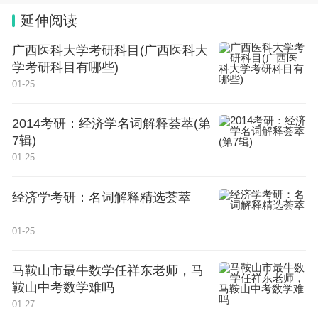
选考项目是指考生从指定的多个项目中任选一项作为
延伸阅读
考试项目，最终得分＝必考项目得分＋选考项目得
广西医科大学考研科目(广西医科大
分，计入学生中考总分。
学考研科目有哪些)
01-25
其中2022-2023年体育科目考试分值总分为50分，必
考项目为男生1000米跑、女生800米跑，分值30分；
2014考研：经济学名词解释荟萃(第
选考项目分值20分，三个项目分别是坐位体前屈、
7辑)
01-25
一分钟跳绳、50米游泳。从2024年起，体育总分为6
0分，必考项目为男生1000米跑、女生800米跑，分
经济学考研：名词解释精选荟萃
值30分；选考项目为一分钟跳绳、50米游泳、足
球、篮球、排球，分值30分。
01-25
方案提出，从2025年起，建立每三年为一个周期的
马鞍山市最牛数学任祥东老师，马
鞍山中考数学难吗
动态调整机制，评分标准将视全省近三年总体考试成
01-27
绩的波动趋势予以适当调整，有效激发学生运动兴