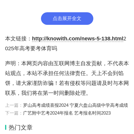
2、辅助技术项目有，篮球往返运球单手低手投篮、
排球传球垫球、足球定位球传准与颠球、体操预摆分
点击展开全文
腿腾越纵箱（男）或分腿腾越横箱（女）。考生只能
在上述四个项目中选择一项考试。
本文链接：
http://knowith.com/news-5-138.html
2
025年高考要考体育吗
3、专项技术项目有，考生可在田径（除100米和800
米外）、篮球、排球、乒乓球、足球、羽毛球、网
声明：本网页内容由互联网博主自发贡献，不代表本
球、武术、游泳、体操、艺术体操、健美操、跆拳道
站观点，本站不承担任何法律责任。天上不会到馅
中任选一项。
饼，请大家谨防诈骗！若有侵权等问题请及时与本网
联系，我们将在第一时间删除处理。
2025年高考要考体育吗
上一篇：
罗山高考成绩喜报2024 宁夏六盘山高级中学高考成绩
2025年高考部分地区要考体育。
下一篇：
广艺附中艺考2024年报名 艺考报名时间2023
热门文章
高考是要考体育的，但是否会纳入高考成绩还需要根