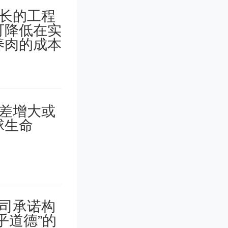
规模化生
两个数量
除前驱体
纯度提高
低了缺陷
流子扩散
提供了有