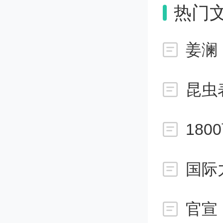
热门
脒（FA
碘（I2
姜澜
最终极
昆虫
著减小
18
体的纯
官宣