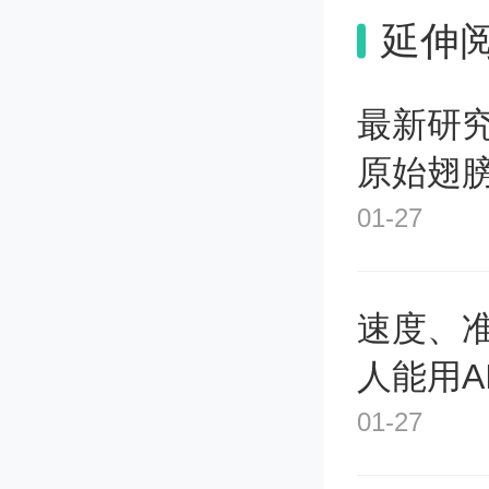
于此，
延伸
钙钛矿
最新研
钛矿晶
原始翅
合成建
01-27
晶体原
速度、
在这项
人能用A
了高纯度
01-27
平均值可