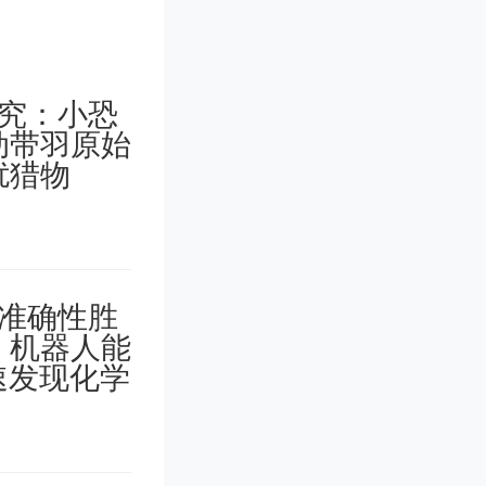
溶剂合成
相合成钙
钛矿晶体
了钙钛矿
合成获得
体，其纯度
过使用低成