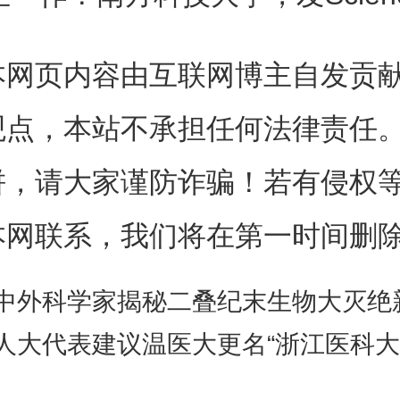
电池作为下一代太阳能技术的代
尽管钙钛矿太阳能电池具有低成
本网页内容由互联网博主自发贡
转换效率的潜力，但其钙钛矿层
观点，本站不承担任何法律责任
实现高效率的主要挑战，以往的
饼，请大家谨防诈骗！若有侵权
通过添加剂或界面修饰来钝化这
本网联系，我们将在第一时间删
业化碘化铅（PbI2）试剂中
中外科学家揭秘二叠纪末生物大灭绝
钛矿溶液降解和生成有害副产物,
人大代表建议温医大更名“浙江医科大学”，浙医大历史
题的复杂性。此外，前驱体混合