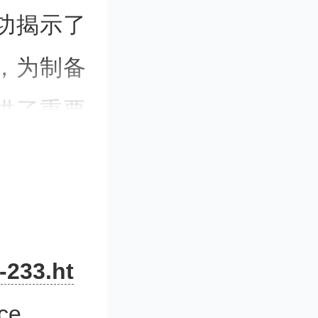
功揭示了
，为制备
供了重要
-233.ht
，钙钛矿
ce