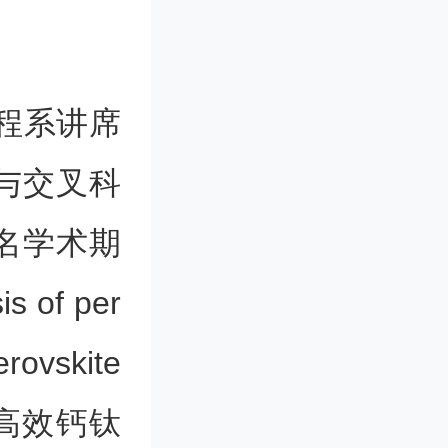
程系讲席
与交叉科
名学术期
 of per
erovskite
在高效钙钛