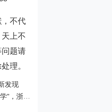
表，备受
本制备和
献，不代
中的缺陷
。天上不
研究主要
等问题请
些缺陷。
除处理。
的杂质可能
新发现
进一步加
上已并入浙大
物中碘甲