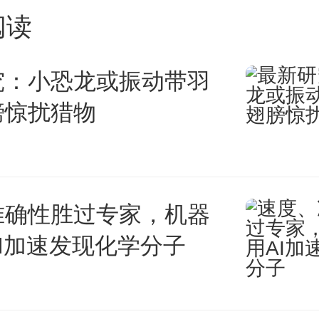
该团队成功地开发了使用水作为
阅读
前驱体的方法，并深入研究了水
究：小恐龙或振动带羽
体的纯化机制。该研究不仅为钙
膀惊扰猎物
立了溶剂筛选标准，同时还建立
料评价方法（图1）。
准确性胜过专家，机器
研究中，该团队成功地通过水相
I加速发现化学分子
的甲脒碘化铅（FAPbI3）晶
达99.994%。这一成果通