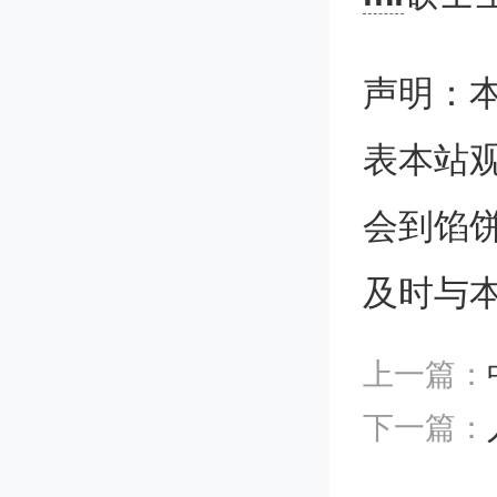
太阳能
瞩目。
声明：
高能量
表本站
一直是
会到馅
集中在
及时与
同时，商
上一篇：
催化钙
下一篇：
剧了问