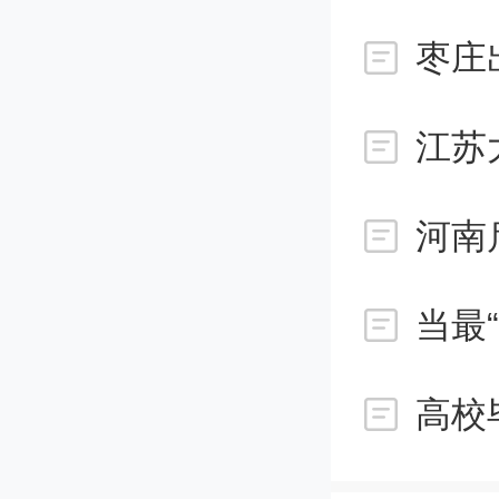
枣庄
为了解
江苏
钙钛矿
技术路
河南
术路线
存在着
高校
问题，