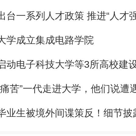
图1. 钙钛矿晶体合成的溶剂筛
出台一系列人才政策 推进“人才强
决这些由钙钛矿前驱体引起的内
大学成立集成电路学院
薄膜的前驱体材料已经逐渐由单
线开始转向预先合成钙钛矿晶体
启动电子科技大学等3所高校建
。然而，目前合成这些钙钛矿晶
有毒溶剂的使用、合成纯度低和
毕业生被境外间谍策反！细节披
极大地限制了钙钛矿晶体技术的