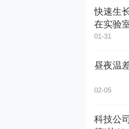
快速生
本、低
在实验
产，成
01-31
级。通
昼夜温
中的杂
的主要
02-05
密度，
科技公
长度，