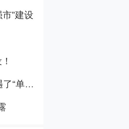
选
市”建设
在问题，
体混合的
原料的技
设！
体的方法
当最“痛苦”一代走进大学，他们说遭遇了“单轨制”人生
产率低等
露
应用。基