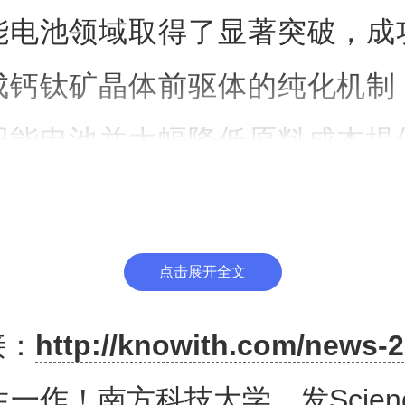
能电池领域取得了显著突破，成
成钙钛矿晶体前驱体的纯化机制
阳能电池并大幅降低原料成本提
点击展开全文
接：
http://knowith.com/news-2
球对可再生能源的需求不断增长
一作！南方科技大学，发Scien