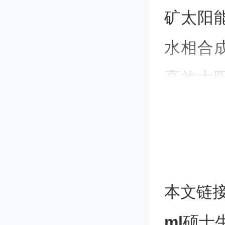
矿太阳
水相合
高效太
支持。
本文链
随着全
ml
硕士生