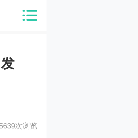
，发
5639次浏览