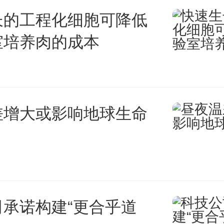
长的工程化细胞可降低
纯度的原材料，实现了公斤级的
室培养肉的成本
本比商业PbI2和甲脒碘化物低
过进一步的证明，水溶剂能够去
差增大或影响地球生命
质，如钙、钠和钾离子，是晶体
原因（图2）。杂质的减少不仅降
还延长了最终钙钛矿薄膜中的载
司承诺构建“更合乎道
为钙钛矿太阳能电池的卓越性能