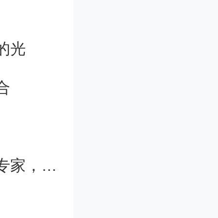
能导致单质
液的pH，
的光
体可以显
合
钛矿前驱
国际力学、材料及工程科学领域顶级专家，全职加盟清华
！