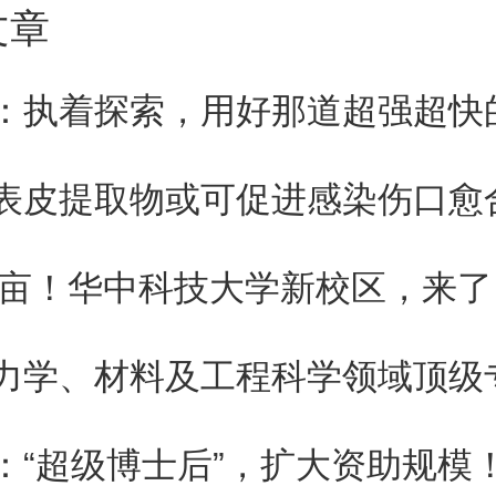
文章
I）和PbI2的非化学计量比例可
）杂质的生成，并随时间降低溶
：执着探索，用好那道超强超快
大地影响电池性能。高纯度前驱
表皮提取物或可促进感染伤口愈
杂质引起的内在缺陷，因此，钙
00亩！华中科技大学新校区，来了
度显得至关重要。
：“超级博士后”，扩大资助规模