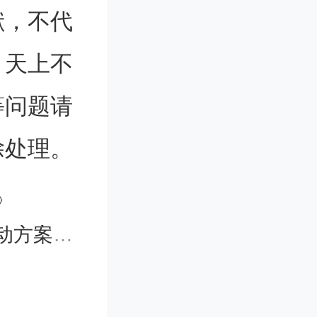
献，不代
。天上不
等问题请
除处理。
》
025年）