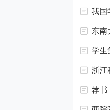
浙江
荐书