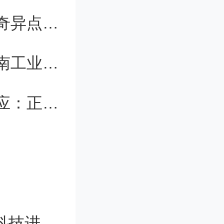
我国学者成功观测到一类高阶非厄米奇异点结构
东南大学首席教授吴智深受聘担任河南工业大学校长
学生集体举报导师学术造假，校方回应：正在调查
两院院士评选“2023年中国/世界十大科技进展新闻”将于1月11日发布