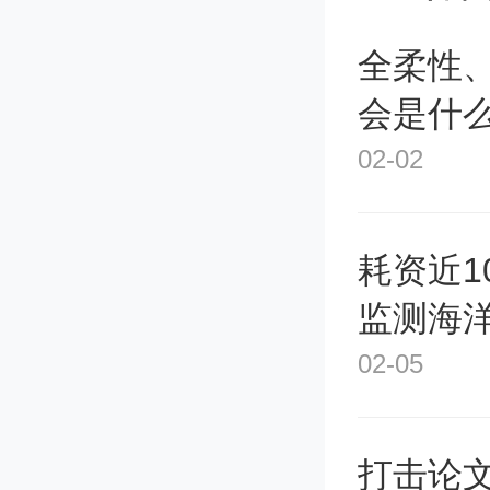
全柔性
会是什
02-02
耗资近1
监测海
02-05
打击论