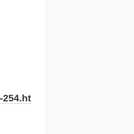
-254.ht
案