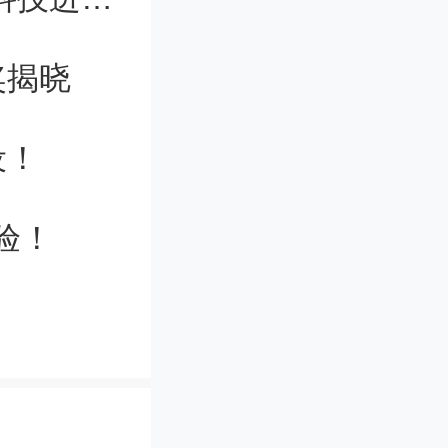
奖揭晓
设！
验！