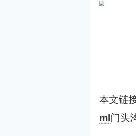
本文链
ml
门头