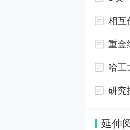
念的理
那么，
重金
需要获
哈工
人”角
AI有
似，也
延伸
明威的