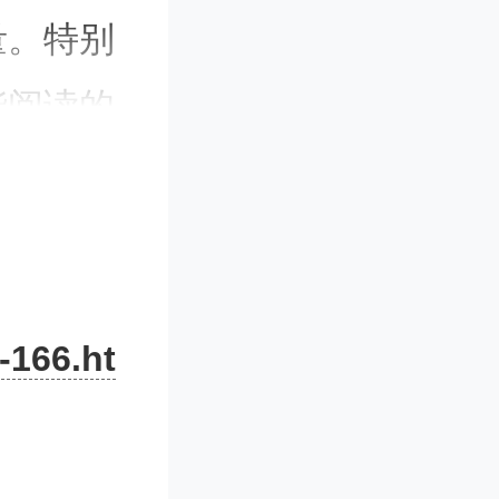
量。特别
能阅读的
练AI模型
价值。但
错误，或用
-166.ht
报》的内
创新的必