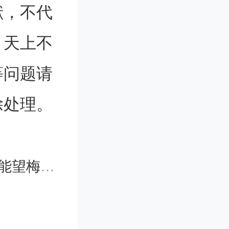
当站在推
献，不代
公有理婆
。天上不
目以待。
等问题请
除处理。
孤军奋
I模型扫
这块芯片什么来头？
择与Op
时代课