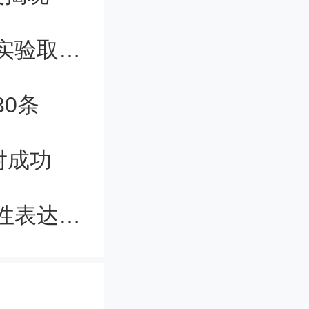
相互作用玻色量子气体人工规范场的实验取得进展
到底是否
0条
“拟
射成功
读学习，
闻报道类
研究揭示疾病基因在物种之间的差异性表达和功能
为阅读海
就向他付