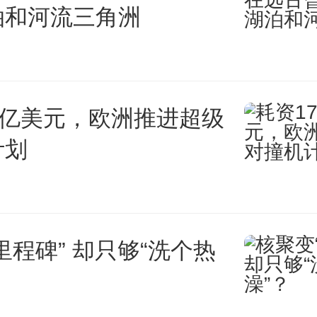
泊和河流三角洲
步凸显。求解这一问题的过程，
术伦理、发展规范的过程。期待
，能够求取一个公平公正的结果
0亿美元，欧洲推进超级
计划
共赢发展。
佳）
里程碑” 却只够“洗个热