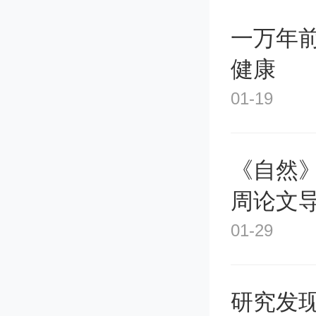
版权费一
一万年前
健康
级的悬
01-19
有限的
在短时间
《自然》
具导向的
周论文
01-29
权，恐
研究发
相信随