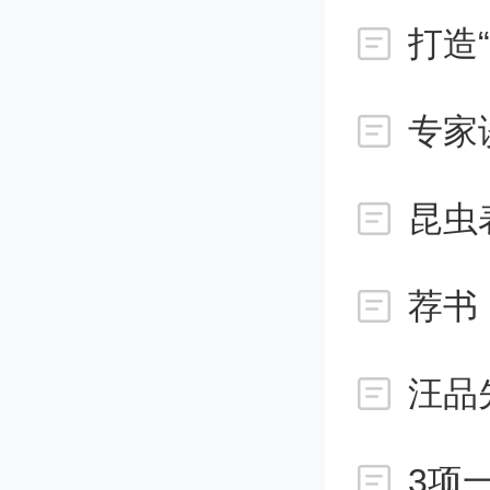
题，媒
不同的
致的著
例或将
昆虫
定。于
荐书
以“吃瓜
把潜在
实际情
3项