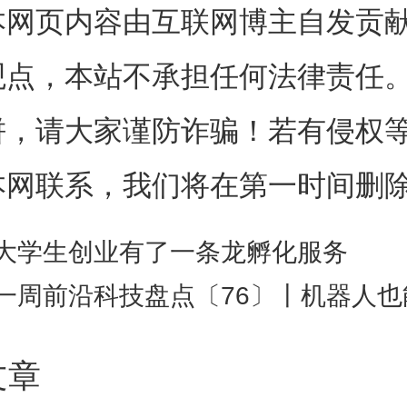
便受到版权保护，司法部门也应
本网页内容由互联网博主自发贡
发展的高度予以豁免。双方公说
观点，本站不承担任何法律责任
理，究竟结果如何，我们不妨拭
饼，请大家谨防诈骗！若有侵权
本网联系，我们将在第一时间删
视野来看，《纽约时报》并不是
N、路透社等媒体都已明确禁止A
大学生创业有了一条龙孵化服务
一周前沿科技盘点〔76〕丨机器人也能望梅止渴？他们首次提出“机器联觉”；让光速减慢1万多倍，
内容。当然，也有美联社等媒体选
合作。由此可见，对于这一全新的
文章