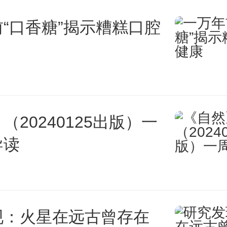
样”。平心而论，人类与AI的学
“口香糖”揭示糟糕口腔
殊，普通人对于信息的获取和处
，但AI完全打破自然能力的天花
内将海量信息“一口鲸吞”。这
（20240125出版）一
利用，不交任何“学费”、不需
导读
怕实在说不过去。
现：火星在远古曾存在
着技术的发展，传媒业与AI技术