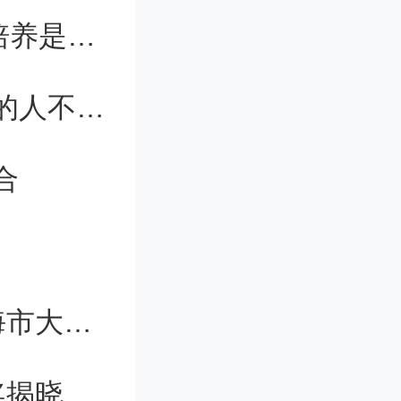
出现截然
打造“领军人才”，她说，坚韧型人格培养是短板
工智能导
专家谈留学热度下降：现在出去留学的人不是太多了，而是太少
。这一案
行新的界
合
也不能仅
远一些，
汪品先、陶虎等5人获评第十五届上海市大众科学传播杰出人物
些，根据
中基本概
奖揭晓