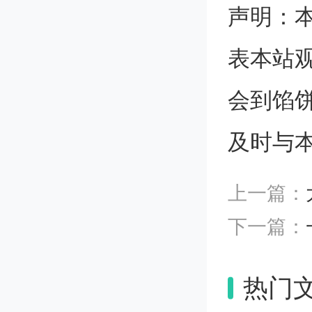
须，即
声明：
动技术
表本站
说婆有
会到馅
及时与
以宏观
战，CN
上一篇：
下一篇：
描自家
enAI
热门