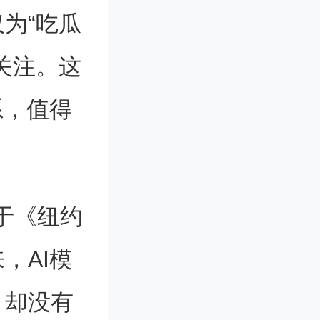
为“吃瓜
关注。这
系，值得
对于《纽约
，AI模
，却没有