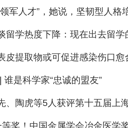
体也在摸着石头过河。之所以会
选择，根本上在于针对生成式人
作权纠纷，各方面尚未达成共识
成为一次契机，倒逼司法部门进
表皮提取物或可促进感染伤口愈
人工智能同样火热的中国来说，
 | 谁是科学家“忠诚的盟友”
”心态看热闹，有必要把眼光放
的种种纠纷问题考虑得更充分一
况变化拓展目前司法对著作权法
一等奖！中国金属学会冶金医学