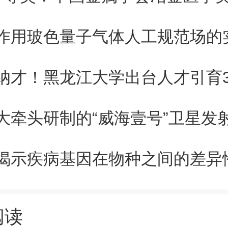
解，推动著作权法的与时俱进。
AI模型使用版权素材进行训练，
纳才！黑龙江大学出台人才引育3
得授权？国内舆论场中，有观点从
大牵头研制的“威海壹号”卫星发
度出发，认为既然人人都可通过阅
何不可？其学习后的表达即便与新
不能认定为抄袭，“就像你不能因
阅读
作品、学习了简短有力的文风，