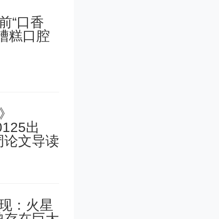
习存在量
理终归是
板，可以
种完全工
任何授
的矛盾还