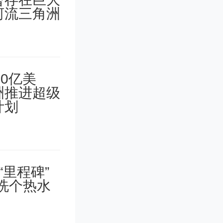
也是重新
各方的观
，促进各