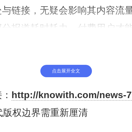
处与链接，无疑会影响其内容流
部分报道耗时耗力，付费用户才
微软和OpenAI用这些报道来训
答用户提问，大大消解了报道的
点击展开全文
AI认为，所谓的原文输出是罕见
接：
http://knowith.com/news-7
诱导的结果。至于利用《纽约时
时代版权边界需重新厘清
AI模型，既是常见的操作，也是