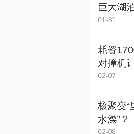
巨大湖
会进一
01-31
思考技
点碰撞
耗资17
对撞机
行业的
02-07
（
崔文
核聚变“
水澡”？
02-08