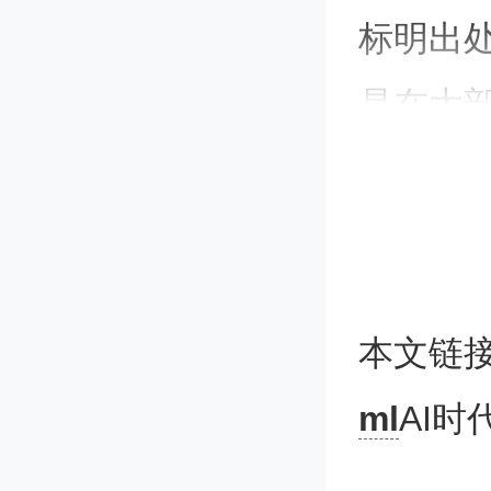
标明出
是在大
情况下，
或是回
Open
本文链
户故意
ml
AI
容训练