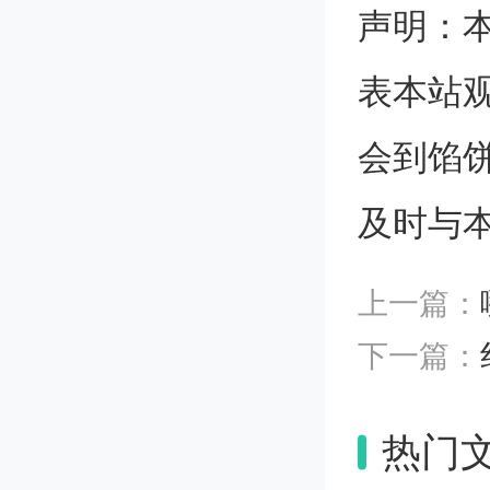
声明：
单光子
表本站
说，这
会到馅
子比特
及时与
研究团
上一篇：
从而提
下一篇：
由激光
热门
因此，