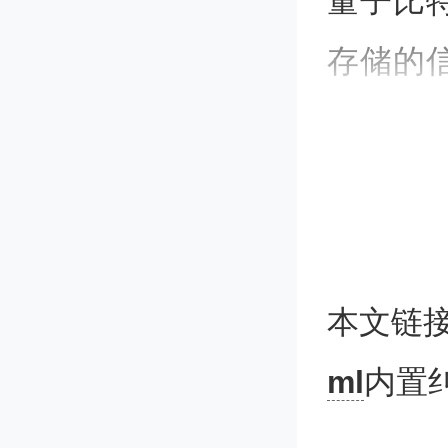
量子比
存储的
供可靠
几个物
子比特
其他量
本文链
计算机
ml
内置
子比特