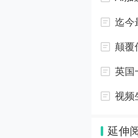
虽然东
迄今
不足以
明，使
校正的
英国
的。
视频
延伸