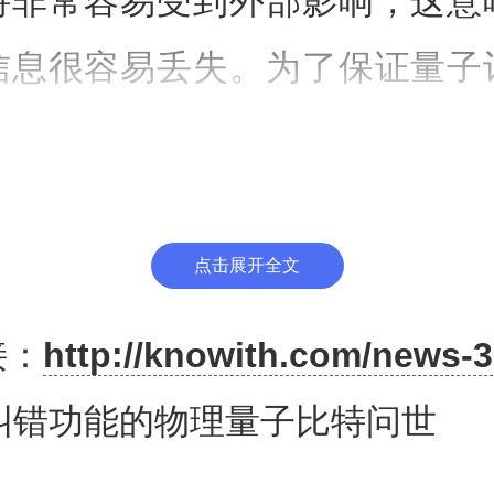
特非常容易受到外部影响，这意
信息很容易丢失。为了保证量子
的结果，有必要产生一个真正的
理量子比特连接在一起，形成一
。如果其中一个物理量子比特发
点击展开全文
子比特将保留信息。然而，阻碍
接：
http://knowith.com/news-3
发展的主要困难之一是需要大量
纠错功能的物理量子比特问世
。