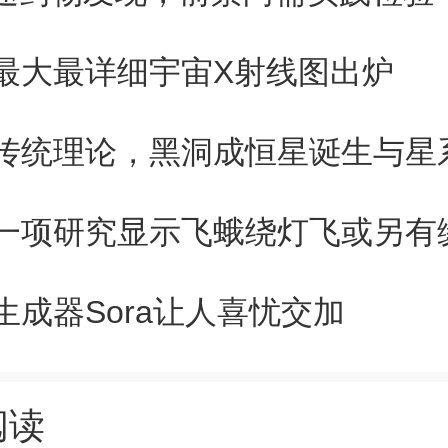
京大学实验产生的逻辑量子比特
最大最详细宇宙X射线图出炉
提供必要的容错水平。但新研究
用最具创新性的量子光学方法将
量子比特转换为可校正的量子比
一项研究显示飞蛾绕灯飞或另有
生成器Sora让人喜忧交加
阅读