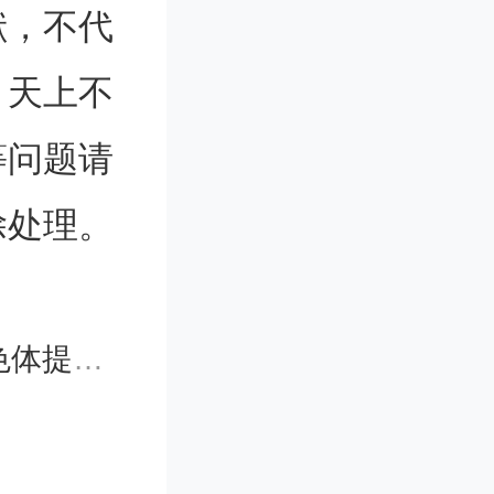
献，不代
种意义上
。天上不
比固态量
等问题请
失。
除处理。
学状态，
该系统仅
新答案
除错误。
生成为量