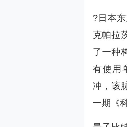
?日本
克帕拉
了一种
有使用
冲，该
一期《