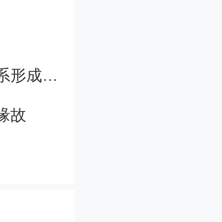
的质量还
清楚地表
不可普遍
颠覆传统理论，黑洞成恒星诞生与星系形成助推器
特是可能
缘故