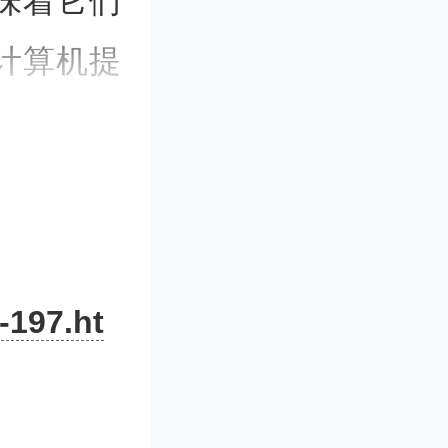
味着它们
计算机提
纠缠，将
个逻辑量
生故障，
功能量子
-197.ht
的物理量