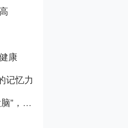
高
相互作用
腔健康
就可获得
在这个系
的记忆力
子比特。
最新脑机接口芯片“15分钟完全植入大脑”，释放何种行业风向