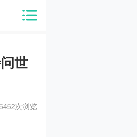
特问世
5452次浏览