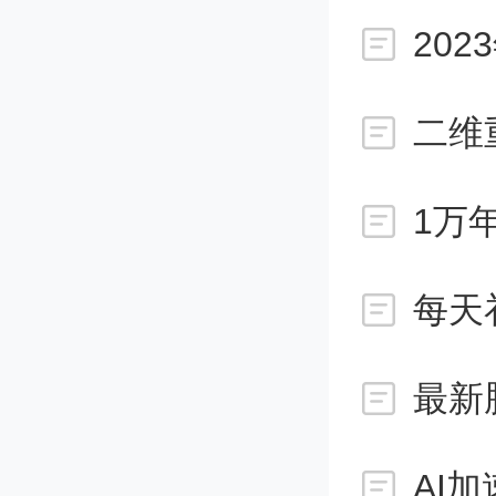
20
子比特
这一过
二维
1万
研究人
一个强
每天
统中，
这是一
AI