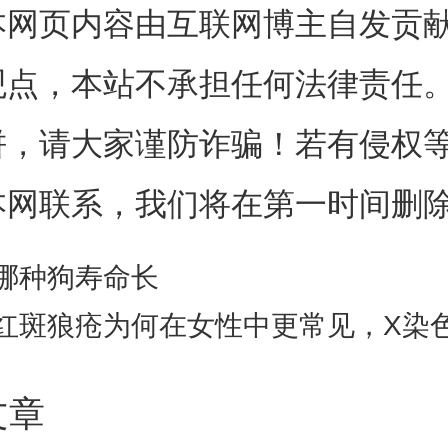
本网页内容由互联网博主自发贡
通常用作物理量子比特。从某
观点，本站不承担任何法律责任
些光子是微小的光粒子，本质上
饼，请大家谨防诈骗！若有侵权
运行得更快，但同时也更容易丢
本网联系，我们将在第一时间删
队此次将激光脉冲转换为量子光
哪种狗寿命长
供了纠正错误的固有能力。虽然
红斑狼疮为何在女性中更常见，X染色体提供
脉冲组成，但原则上它可立即消
文章
无需通过大量光脉冲将单个光子