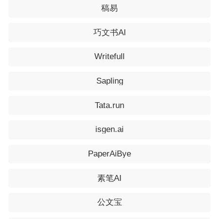
稿易
巧文书AI
Writefull
Sapling
Tata.run
isgen.ai
PaperAiBye
素笔AI
公文宝