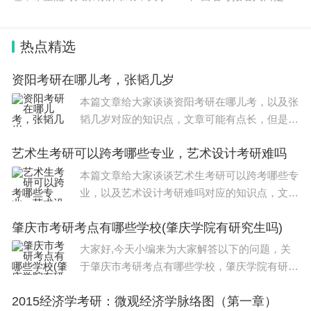
么信息，一起来了解一下吧！ 2024艺考考试时间具体如下：
一、北京市 美
热点精选
资阳考研在哪儿考，张韬几岁
本篇文章给大家谈谈资阳考研在哪儿考，以及张
韬几岁对应的知识点，文章可能有点长，但是希
望大家可以阅读完，增长自己的知识，最重要的
艺术生考研可以跨考哪些专业，艺术设计考研难吗
是希望对各位有所帮助，可以解决了您的问题，
不要忘了收藏本站喔。本文目录张韬几岁30岁
本篇文章给大家谈谈艺术生考研可以跨考哪些专
业，以及艺术设计考研难吗对应的知识点，文章
可能有点长，但是希望大家可以阅读完，增长自
肇庆市考研考点有哪些学校(肇庆学院有研究生吗)
己的知识，最重要的是希望对各位有所帮助，可
以解决了您的问题，不要忘了收藏本站喔。本
大家好,今天小编来为大家解答以下的问题，关
于肇庆市考研考点有哪些学校，肇庆学院有研究
生吗这个很多人还不知道，现在让我们一起来看
2015经济学考研：微观经济学脉络图（第一章）
看吧！本文目录肇庆学院有研究生吗广东工业大