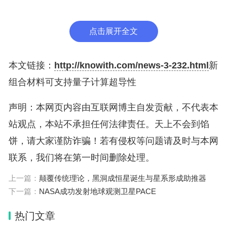
利用超导性的过渡金属，是一种反铁磁体，其电子以
交替方向旋转。
点击展开全文
当研究人员通过各种成像技术来表征这一组合材料的
本文链接：
http://knowith.com/news-3-232.html
新
结构和电性能后，证实在材料之间的界面处，存在手
组合材料可支持量子计算超导性
性拓扑超导性的所有3个关键要素。而通常情况下，
声明：本网页内容由互联网博主自发贡献，不代表本
超导性和铁磁性是“竞争关系”，在铁磁材料系统中很
站观点，本站不承担任何法律责任。天上不会到馅
少能找到强大的超导性。
饼，请大家谨防诈骗！若有侵权等问题请及时与本网
研究人员相信，该系统有助于寻找一种与马约拉纳粒
联系，我们将在第一时间删除处理。
子具有类似行为的材料系统。马约拉纳粒子是1937
上一篇：
颠覆传统理论，黑洞成恒星诞生与星系形成助推器
年首次假设出的亚原子粒子，能充当自己的反粒子。
下一篇：
NASA成功发射地球观测卫星PACE
这种特性可使它们用作量子计算机中的量子比特，而
热门文章
为手性马约拉纳的存在提供实验证据，将是创建拓扑