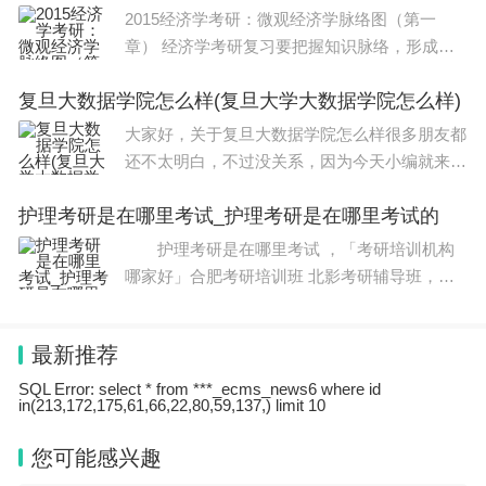
学的研究生报考点有哪些广东省招音乐
2015经济学考研：微观经济学脉络图（第一
章） 经济学考研复习要把握知识脉络，形成系
统化知识框架，只有这样，大家才能把经济学的
复旦大数据学院怎么样(复旦大学大数据学院怎么样)
各个知识点结合起来，不容易遗漏也方便记忆。
为此，小编建议2015年考研学习，要复习经济
大家好，关于复旦大数据学院怎么样很多朋友都
学首
还不太明白，不过没关系，因为今天小编就来为
大家分享关于复旦大学大数据学院怎么样的知识
护理考研是在哪里考试_护理考研是在哪里考试的
点，相信应该可以解决大家的一些困惑和问题，
如果碰巧可以解决您的问题，还望关注下本
护理考研是在哪里考试 ，「考研培训机构
哪家好」合肥考研培训班 北影考研辅导班，
护理考研是在哪里考试 对于即将参加考研的学
生而言，考研资料是必不可少的学习工具之一，
最新推荐
而如何获取质量优良的资料也是一个重要
SQL Error: select * from ***_ecms_news6 where id
in(213,172,175,61,66,22,80,59,137,) limit 10
您可能感兴趣