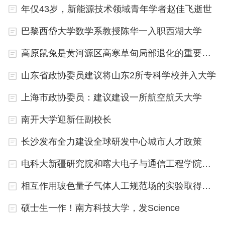
年仅43岁，新能源技术领域青年学者赵佳飞逝世
4. 实验心理学
巴黎西岱大学数学系教授陈华一入职西湖大学
实验心理学主要关注人类行为的控制和变异，以及测
高原鼠兔是黄河源区高寒草甸局部退化的重要影响因素
试和证实心理理论。学生需要掌握实验设计、伦理
学、方法学以及数据分析等方面的知识。
山东省政协委员建议将山东2所专科学校并入大学
5. 应用心理学
上海市政协委员：建议建设一所航空航天大学
南开大学迎新任副校长
应用心理学是将心理学理论应用于实际问题的分支学
科， 如临床心理学、教育心理学等。考生需要了解
长沙发布全力建设全球研发中心城市人才政策
应用心理学的理论和实践技能。
电科大新疆研究院和喀大电子与通信工程学院揭牌筹建
想要在心理学考研中获得成功，考生需要综合运用上
相互作用玻色量子气体人工规范场的实验取得进展
述知识点。只有结合理论和实践，才能够全面深入地
硕士生一作！南方科技大学，发Science
了解人类行为和心理活动的机制，并为日后的实践工