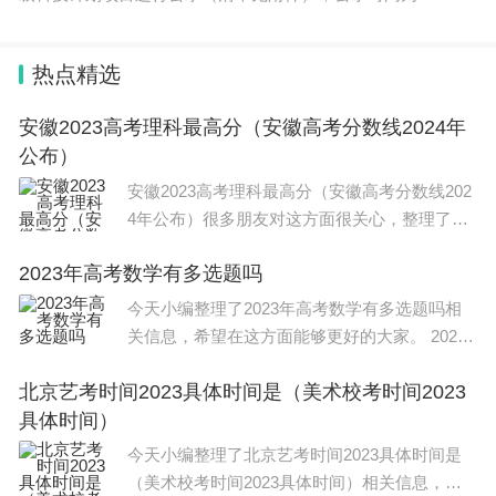
6月28日&
热点精选
安徽2023高考理科最高分（安徽高考分数线2024年
公布）
安徽2023高考理科最高分（安徽高考分数线202
4年公布）很多朋友对这方面很关心，整理了相
关文章，供大家参考，一起来看一下吧！ 2023
2023年高考数学有多选题吗
年安徽理科最高分为714分，出自安庆一中；安
徽高考文科最高分为669分，出自合
今天小编整理了2023年高考数学有多选题吗相
关信息，希望在这方面能够更好的大家。 2023
年高考数学有多选题。 高考数学题型分布： 以
北京艺考时间2023具体时间是（美术校考时间2023
全国卷为例，共三个题型。选择题一共有60分，
具体时间）
12道题目。
今天小编整理了北京艺考时间2023具体时间是
（美术校考时间2023具体时间）相关信息，希