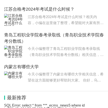
望在这方面能够更好帮助到大家。 北京2023年
江苏合格考2024年考试是什么时候？
艺术统考具体时间是2022年12月到2023年1月，
具体安排以教育部公布
江苏合格考2024年考试是什么时候？相关内
容，小编在这里做了整理，希望能对大家有所帮
助，关于江苏合格考2024年考试是什么时候？
青岛工程职业学院春考录取线（青岛职业技术学院春
信息，一起来了解一下吧！ 高考艺考时间介绍
考分数线）
如下： 2024艺考时间： 1
今天小编整理了青岛工程职业学院春考录取线
（青岛职业技术学院春考分数线）相关信息，希
望在这方面能够更好帮助到大家。 录取最低分3
内蒙古有哪些大学
46分。 夏季高考录取平均分提升明显。今年招
生计划实现了大幅
今天小编整理了内蒙古有哪些大学相关信息，希
望在这方面能够更好帮助到大家。 你好，乌兰
察布职业学院位于内蒙古自治区乌兰察布市，是
一所集理工、农学、财经、牧医等为一体的综合
最新推荐
类职业院校。
SQL Error: select * from ***_ecms_news5 where id