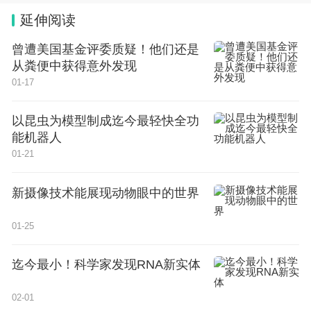
作打下坚实的基础。
延伸阅读
关于心理学考研需要考哪些科目，以上就是我在考研
曾遭美国基金评委质疑！他们还是
之路上总结出的一点经验和心得，希望能对准备考研
从粪便中获得意外发现
01-17
的学弟学妹们有所帮助。希望大家都能顺利上岸!
发布于：河南省 声明：该文观点仅代表作者本人，
以昆虫为模型制成迄今最轻快全功
能机器人
搜狐号系信息发布平台，搜狐仅提供信息存储空间服
01-21
务。
应用心理考研科目()
新摄像技术能展现动物眼中的世界
01-25
迄今最小！科学家发现RNA新实体
02-01