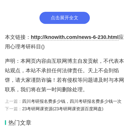
层再进行划分比如专业性强不强，难易程度，还有其
他因素等等。
点击展开全文
2. 统计学科目
本文链接：
http://knowith.com/news-6-230.html
应
统计学是心理学研究和实证研究的基础，包括描述性
用心理考研科目()
统计、推论性统计、实验设计和多元数据分析等。这
声明：本网页内容由互联网博主自发贡献，不代表本
些知识将帮助你深入理解和处理心理数据，进行精确
站观点，本站不承担任何法律责任。天上不会到馅
的研究分析。
饼，请大家谨防诈骗！若有侵权等问题请及时与本网
3. 神经科学
联系，我们将在第一时间删除处理。
上一篇：
四川考研报名费多少钱，四川考研报名费多少钱一次
了解神经元的结构和功能，对思维、情绪等的形成和
下一篇：
23考研网课资源(23考研网课资源百度网盘)
控制有重要作用。神经科学还包括神经心理学，帮助
解释行为与神经系统之间的联系。
热门文章