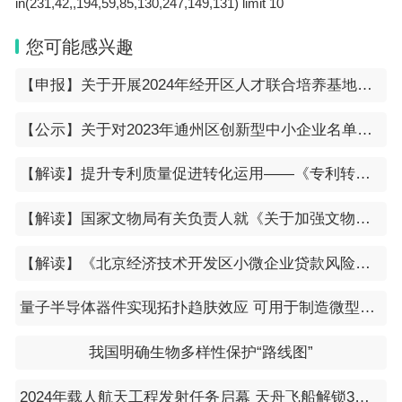
in(231,42,,194,59,85,130,247,149,131) limit 10
您可能感兴趣
【申报】关于开展2024年经开区人才联合培养基地认定工作的通知
【公示】关于对2023年通州区创新型中小企业名单（第十二批）进行公示的通知
【解读】提升专利质量促进转化运用——《专利转化运用专项行动方案（2023－2025年）》看点解析
【解读】国家文物局有关负责人就《关于加强文物科技创新的意见》接受专访
【解读】《北京经济技术开发区小微企业贷款风险补偿资金管理办法》政策解读
量子半导体器件实现拓扑趋肤效应 可用于制造微型高精度传感器和放大器
我国明确生物多样性保护“路线图”
2024年载人航天工程发射任务启幕 天舟飞船解锁3小时“速运”模式