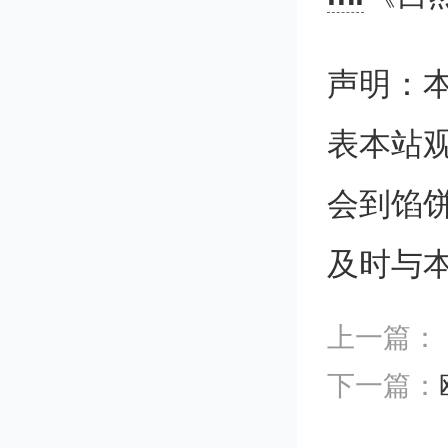
noto, G
声明：
thew G. 
表本站
ot, Pau
会到馅
e, Zaven
及时与
ce K. H
上一篇：
▲ 链接
下一篇：