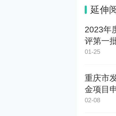
延伸
每一个
加，这
2023
评第一
突变之
01-25
快速的
和爆发
重庆市发
金项目
强烈而
02-08
扭矩。