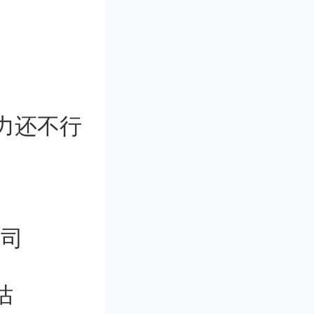
-023-07
力还不行
的中子星，
的亚秒爆
公司
转周期导
5+215
估