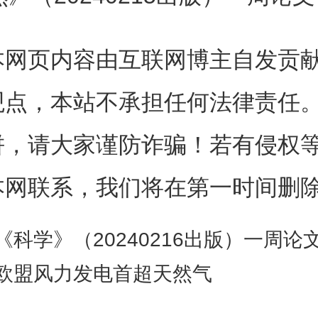
eorge Younes, Zorawar Wadiasi
本网页内容由互联网博主自发贡
Baring, Wynn C. G. Ho, Sebast
观点，本站不承担任何法律责任
l S. Ray, Tolga Güver, Kaustub
饼，请大家谨防诈骗！若有侵权
 Arzoumanian, Chryssa Kouveli
本网联系，我们将在第一时间删
arding & Keith C. Gendreau
《科学》（20240216出版）一周论
：
欧盟风力发电首超天然气