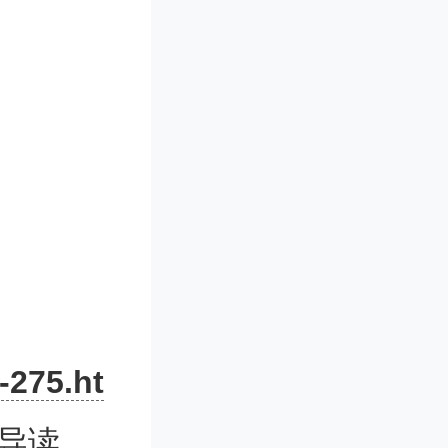
tar fast
-275.ht
eruaki E
文导读