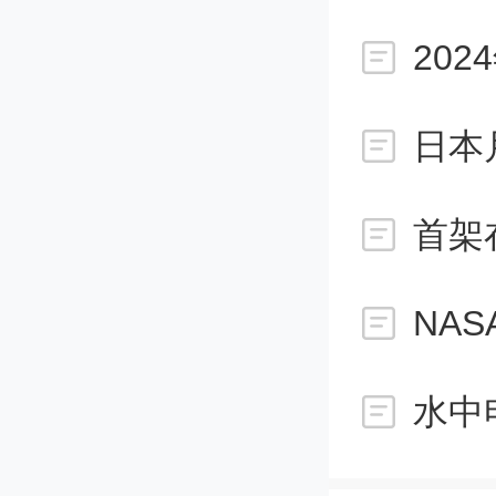
4探测到
20
持续时
星之间
首架
然而，
NAS
楚。研
GR 1
水中
包括20