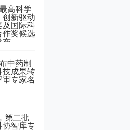
与它的磁
，并产生
快速射电
emely hig