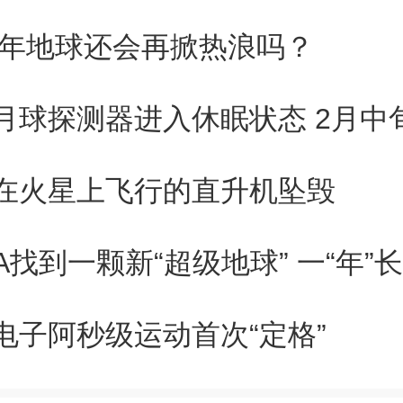
快速射电暴（FRB），类似于
24年地球还会再掀热浪吗？
间的射电暴，证实了一些快速射
长期存在的关联。
在火星上飞行的直升机坠毁
快速射电暴在磁星中产生的机
A找到一颗新“超级地球” 一“年”
究者报告了在大约9小时的时间间
935+2154的两个小故障的X射线
电子阿秒级运动首次“定格”
22年10月14日发生的一次快速