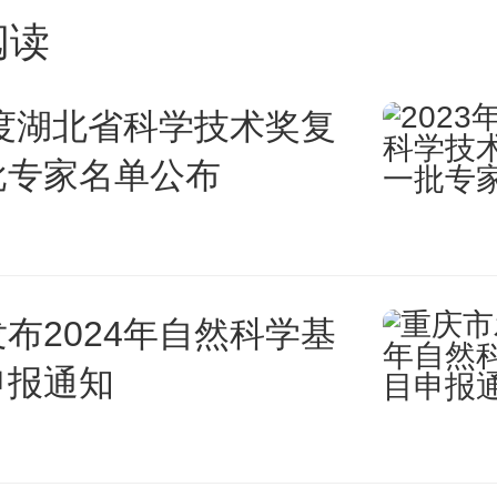
阅读
小故障都涉及到磁星自旋频率
是迄今为止观测到的中子星旋转
年度湖北省科学技术奖复
批专家名单公布
一。在这些小故障之间，磁星表
自旋下降阶段，伴随着持续的X
速率的增加和随后的下降。研究
布2024年自然科学基
申报通知
短暂的磁层风提供了迅速减缓恒