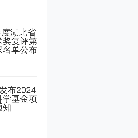
的显著增
中最大的
现出一个
射线发射
者假设，
星旋转的