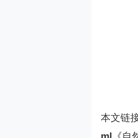
Rapid s
radio b
磁星周
本文链
▲ 作者：Ch
ml
《自然