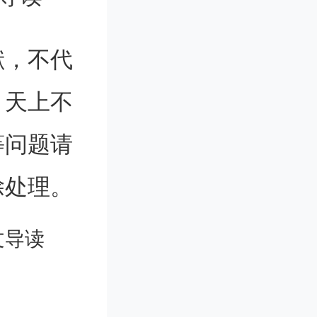
ngh, Mat
献，不代
ien Guill
。天上不
h Rajwad
等问题请
otou, Ali
除处理。
文导读