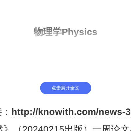
物理学Physics
pin changes around a magne
urst
点击展开全文
围快速旋转变化的快速射电暴
接：
http://knowith.com/news-3
in-Ping Hu, Takuto Narita, T
》（20240215出版）一周论