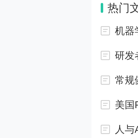
https://
热门
012-5
机器
▲ 摘要
研发
磁星是具
常规
表现出
美国
发、长
数。20
人与