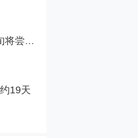
宇宙学毫秒
电暴与磁
日本月球探测器进入休眠状态 2月中旬将尝试重启
制仍不清
长约19天
隔内对S
观测，其中
射电暴。