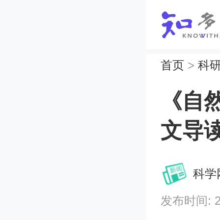
首页
>
科
《自然
文导
科学
发布时间: 202