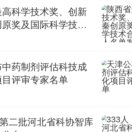
最高科学技术奖、创新
小故障的触发因素将恒星的地壳
创原奖及国际科学技术
在一起，增强了各种X射线信号
候选人名单发布
磁层条件的风，这可能会产生
布中药制剂评估科技成
项目评审专家名单
act：
s are neutron stars with extr
，第二批河北省科协智库