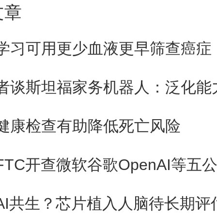
www.nature.com/articles/s41586
文章
学习可用更少血液更早筛查癌症
：
者谈斯坦福家务机器人：泛化能
有极高磁场（约1014高斯）
健康检查有助降低死亡风险
各种各样的X射线现象，如偶发
FTC开查微软谷歌OpenAI等五
期持续的通量增强和可变的旋
20年，科学家从银河磁星SGR 193
AI共生？芯片植入人脑待长期评