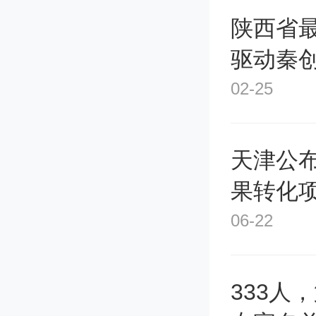
陕西省
第一个
驱动秦
层结合
合作奖
02-25
了改变
天津公
暴。
果转化
▲ Abstr
06-22
Magnetar
333人