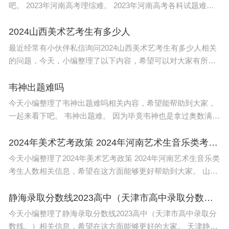
吧。 2023年河南高考理综难。 2023年河南高考各科试题难度
总体来说与去年差不多，河南高考题目大部分都是比较难的，
尤其是河南历史
2024山西美术艺考生有多少人
最近经常有小伙伴私信询问2024山西美术艺考生有多少人相关
的问题，今天，小编整理了以下内容，希望可以对大家有所帮
助。 天津艺考人数2023：4500余名。根据查询相关公开信息显
示全天津市4500余名考
韦神出题难吗
今天小编整理了韦神出题难吗相关内容，希望能帮助到大家，
一起来看下吧。 韦神出题难。 因为毕竟韦神也是拿过奥数满分
的，如果出题掌握不好分寸，一下出的太难了，那真是有学生
受苦的了，为此学生
2024年美术艺考政策 2024年河南艺术生音乐类考生人数
今天小编整理了2024年美术艺考政策 2024年河南艺术生音乐类
考生人数相关信息，希望在这方面能够更好帮助到大家。 山东
省2024艺考政策如下： 1.山东省过往艺考政策概述 艺术类专业
分为
静海录取分数线2023高中（天津市高中录取分数线。）
今天小编整理了静海录取分数线2023高中（天津市高中录取分
数线。）相关信息，希望在这方面能够更好的大家。 天津静海