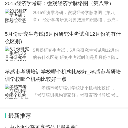
2015经济学考研：微观经济学脉络图（第八章）
看看吧！本文目录渭南师范学院研究生有哪些专
业渭南师范考研成功率渭南中学好还是
2015经济学考研：微观经济学脉络图（第八
章） 经济学考研复习要把握知识脉络，形成系
统化知识框架，只有这样，大家才能把经济学的
5月份研究生考试(5月份研究生考试和12月份的有什
各个知识点结合起来，不容易遗漏也方便记忆。
么区别)
为此，小编建议2015年考研学习，要复习经济
学首
5月份研究生考试，5月份研究生考试和12月份
的有什么区别 研究生考试时间是几月份？随着
社会的不断发展，研究生教育逐渐成为了人们追
孝感市考研培训学校哪个机构比较好_孝感市考研培
求更高学历和更好职业发展的重要途径。而研究
训学校哪个机构比较好一点
生考试作为衡量一个人是否具备攻读硕
孝感市考研培训学校哪个机构比较好 ，
「考研培训机构哪家好」考研寄宿辅导班 考研
报培训班， 孝感市考研培训学校哪个机构比较
好 对于即将参加考研的学生而言，考研资料是
最新推荐
必不可少的学习工具之一，而如何获取质量
中小企业将可享“5公里服务圈”