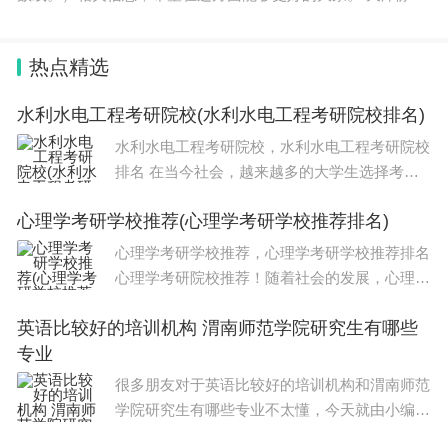
三中录取分数线2023是515分。 知识拓展: 南通市，简称“通”，
古称通州
热点精选
水利水电工程考研院校(水利水电工程考研院校排名)
水利水电工程考研院校，水利水电工程考研院校
排名 在当今社会，越来越多的大学生选择考
研，以期能够在激烈的竞争中脱颖而出。然而，
心理学考研学校推荐(心理学考研学校推荐排名)
面对众多的考研院校，如何选择一所适合自己的
学校成为了考生们最为关注的问题。考研院
心理学考研学校推荐，心理学考研学校推荐排名
心理学考研院校推荐！随着社会的发展，心理学
逐渐成为一门备受关注和重视的学科。越来越多
英语比较好的培训机构 渭南师范学院研究生有哪些
的人选择攻读心理学专业，其中不乏想要深入研
专业
究心理学的学生。而对于想要考研的
很多朋友对于英语比较好的培训机构和渭南师范
学院研究生有哪些专业不太懂，今天就由小编来
为大家分享，希望可以帮助到大家，下面一起来