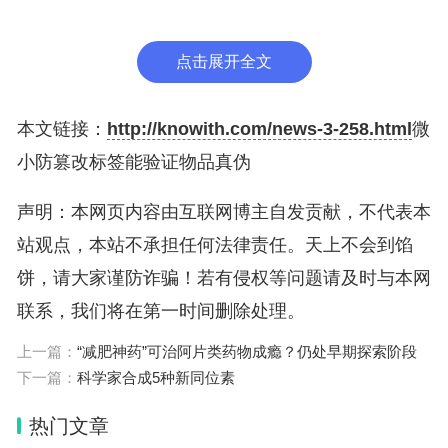
兹波有足够的灵敏度，可以探测到粒子。此外，使用
波长为1毫米的太赫兹波，研究人员可以制造出不需
点击展开全文
要更大的片外天线的芯片。在穿过标签并击中物体表
面后，太赫兹波被反射或反向散射到接收器进行验
本文链接：
http://knowith.com/news-3-258.html
微
证。
小防篡改标签能验证物品真伪
声明：本网页内容由互联网博主自发贡献，不代表本
研究人员还训练了一种机器学习模型，用于比较胶水
站观点，本站不承担任何法律责任。天上不会到馅
图案，并计算它们的相似性，进而检测是否被篡改，
饼，请大家谨防诈骗！若有侵权等问题请及时与本网
准确率超过99%。
联系，我们将在第一时间删除处理。
太赫兹标签的生产成本非常低，有望在整个大规模供
上一篇：
“减肥神药”可治阿片类药物成瘾？仍处早期探索阶段
应链中应用。由于尺寸微小，该标签能够贴在传统R
下一篇：
科学家合成5种新同位素
FID无法识别的小尺寸物品上，比如某些医疗器件。
热门文章