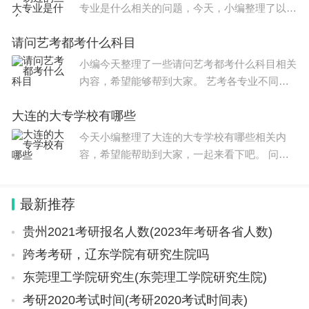
专业是什么相关的问题，今天，小编整理了以下
内容，希望可以对大家有所帮助。 艺考最容易
请问艺考都考什么科目
过的三大专业有：美术类专业、空乘专业、舞蹈
艺术类专业。 美术专
小编今天整理了一些请问艺考都考什么科目相关
内容，希望能够帮到大家。 艺考各专业不同考
试科目也不同。 一、各专业考试科目： 1、美术
大连的大专学校有哪些
类： 素描、写生、色彩、速写、创作设计和面
试
今天小编整理了大连的大专学校有哪些相关内
容，希望能帮助到大家，一起来看下吧。 问题
一：大连专科学校有哪些 大连专科学校有大连
轻工学院、大连理工大学、大连广播电视大学庄
最新推荐
河分校、大连铁道学院
贵州2021考研报名人数(2023年考研各省人数)
跨考考研，辽东学院有研究生院吗
东莞理工学院研究生(东莞理工学院研究生院)
考研2020考试时间(考研2020考试时间表)