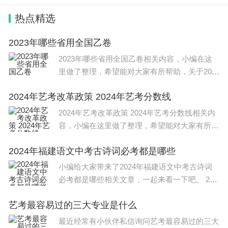
热点精选
2023年哪些省用全国乙卷
2023年哪些省用全国乙卷相关内容，小编在这
里做了整理，希望能对大家有所帮助，关于202
3年哪些省用全国乙卷信息，一起来了解一下
2024年艺考改革政策 2024年艺考分数线
吧！ 2023年用全国乙卷的如下 河南、山西、江
西、安徽、甘肃、
2024年艺考改革政策 2024年艺考分数线相关内
容，小编在这里做了整理，希望能对大家有所帮
助，关于2024年艺考改革政策 2024年艺考分数
2024年福建语文中考古诗词必考都是哪些
线信息，一起来了解一下吧！ 2024年艺考改革
政策如下 一
小编给大家带来了2024年福建语文中考古诗词
必考都是哪些相关文章，一起来看一下吧。 202
4新高考必背篇目静女、无衣、离骚、涉江采芙
艺考最容易过的三大专业是什么
蓉、短歌行、归园田居（其一）、拟行路难、春
江花月夜、蜀道难、梦
最近经常有小伙伴私信询问艺考最容易过的三大