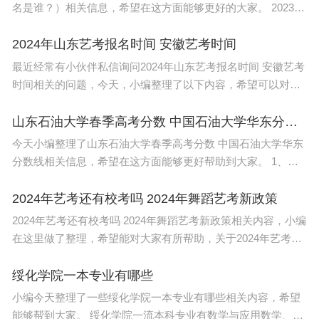
名是谁？）相关信息，希望在这方面能够更好的大家。 2023年
全国高考状元是杨一鸣。 杨一鸣成为2023年全国高考状元,总
分达到惊人的726
2024年山东艺考报名时间 安徽艺考时间
最近经常有小伙伴私信询问2024年山东艺考报名时间 安徽艺考
时间相关的问题，今天，小编整理了以下内容，希望可以对大
家有所帮助。 2024年山东艺考报名时间介绍如下： 2024年山
东艺考报名是11
山东石油大学春季高考分数 中国石油大学华东分数线
今天小编整理了山东石油大学春季高考分数 中国石油大学华东
分数线相关信息，希望在这方面能够更好帮助到大家。 1、中
国石油大学（华东）在北京录取分数线：文科录取批次本科批
580分，理科录取批次本科批
2024年艺考还有校考吗 2024年舞蹈艺考新政策
2024年艺考还有校考吗 2024年舞蹈艺考新政策相关内容，小编
在这里做了整理，希望能对大家有所帮助，关于2024年艺考还
有校考吗 2024年舞蹈艺考新政策信息，一起来了解一下吧！
2024年艺考改革政策如下
绥化学院一本专业有哪些
小编今天整理了一些绥化学院一本专业有哪些相关内容，希望
能够帮到大家。 绥化学院一流本科专业有数学与应用数学、食