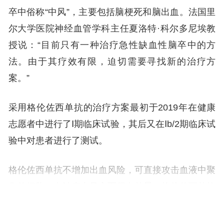
卒中俗称“中风”，主要包括脑梗死和脑出血。法国里
尔大学医院神经血管学科主任夏洛特·科尔多尼埃教
授说：“目前只有一种治疗急性缺血性脑卒中的方
法。由于其疗效有限，迫切需要寻找新的治疗方
案。”
采用格伦佐西单抗的治疗方案最初于2019年在健康
志愿者中进行了Ⅰ期临床试验，其后又在Ⅰb/2期临床试
验中对患者进行了测试。
格伦佐西单抗不增加出血风险，可直接攻击血液中聚
集的细胞，在治疗中风方面很有前景。格伦佐西单抗
只在血小板表面表达，能靶向糖蛋白VI（GPVI），
该蛋白参与了血块的形成。主持该研究的拉里伯瓦波