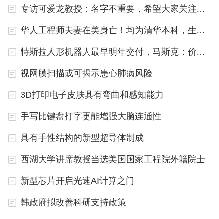
利，最快在5年后能看到格伦佐西单抗投入治疗应
专访可爱龙教授：名字不重要，希望大家关注我的学术
用。
华人工程师夫妻在美身亡！均为清华本科，生前就职于谷歌
特斯拉人形机器人最早明年交付，马斯克：价值潜力远超其他产品总和
视网膜扫描或可揭示患心肺病风险
3D打印电子皮肤具有弯曲和感知能力
手写比键盘打字更能增强大脑连通性
具有手性结构的新型超导体制成
西湖大学讲席教授当选美国国家工程院外籍院士
新型芯片开启光速AI计算之门
韩政府拟改善科研支持政策