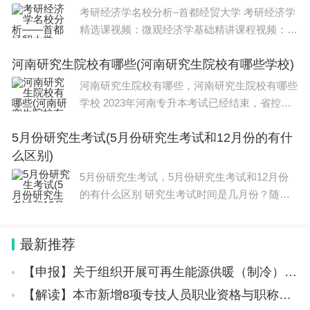
考研经济学名校分析–首都经贸大学 考研经济学
精选课视频：微观经济学基础精讲课程视频：宏
观经济学基础精讲课程视频：政治经济学基础课
河南研究生院校有哪些(河南研究生院校有哪些学校)
程视频：北京大学871经济学重难点精讲课程视
频：中国人民大学802经济学综合导
河南研究生院校有哪些，河南研究生院校有哪些
学校 2023年河南专升本考试已经结束，省控线
分数线已经公布，2023年各院校成绩陆续公布
5月份研究生考试(5月份研究生考试和12月份的有什
出来了，今天来看看山东有哪些院校招舞蹈表演
么区别)
专业吧!希望对河南地区的同学们能有所帮
5月份研究生考试，5月份研究生考试和12月份
的有什么区别 研究生考试时间是几月份？随着
社会的不断发展，研究生教育逐渐成为了人们追
求更高学历和更好职业发展的重要途径。而研究
最新推荐
生考试作为衡量一个人是否具备攻读硕
【申报】关于组织开展可再生能源供暖（制冷）项目典型案例申报工作的通知（京发改〔2024〕105号）
【解读】本市新增8项专技人员职业资格与职称对应关系取得职业资格符合条件可聘相应职称