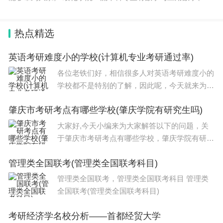
品科学与工程、特殊教育、汉语言文学、电气工程及其自动
化、英语等，以下是具
热点精选
英语考研难度小的学校(计算机专业考研通过率)
各位老铁们好，相信很多人对英语考研难度小的
学校都不是特别的了解，因此呢，今天就来为大
家分享下关于英语考研难度小的学校以及计算机
肇庆市考研考点有哪些学校(肇庆学院有研究生吗)
专业考研通过率的问题知识，还望可以帮助大
家，解决大家的一些困惑，下面一起来看看吧
大家好,今天小编来为大家解答以下的问题，关
于肇庆市考研考点有哪些学校，肇庆学院有研究
生吗这个很多人还不知道，现在让我们一起来看
管理类全国联考(管理类全国联考科目)
看吧！本文目录肇庆学院有研究生吗广东工业大
学的研究生报考点有哪些广东省招音乐
管理类全国联考，管理类全国联考科目 管理类
全国联考(管理类全国联考科目)
考研经济学名校分析——首都经贸大学