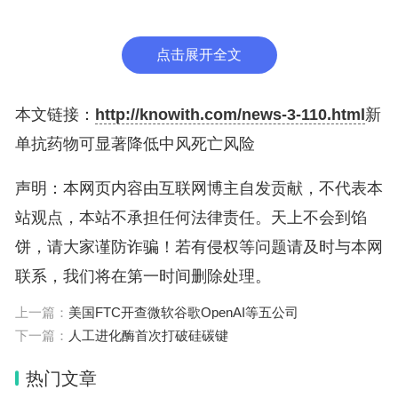
瑟医院神经科医生米卡埃尔·马齐吉解释说：“通过特
异性地结合在血小板表面，抗体阻止它们在已形成的
点击展开全文
血块上聚集，从而降低阻塞风险。”
本文链接：
http://knowith.com/news-3-110.html
新
已有来自欧洲的160名患者接受了格伦佐西单抗作为
单抗药物可显著降低中风死亡风险
标准治疗的补充。结果显示，接受格伦佐西单抗治疗
声明：本网页内容由互联网博主自发贡献，不代表本
的患者死亡率比安慰剂组减少了一半，从19%降至
站观点，本站不承担任何法律责任。天上不会到馅
8%。
饼，请大家谨防诈骗！若有侵权等问题请及时与本网
研究人员认为，这一死亡率下降与颅内出血率的显著
联系，我们将在第一时间删除处理。
降低有关。接受新药的患者颅内出血率降至1.8%，
上一篇：
美国FTC开查微软谷歌OpenAI等五公司
而在安慰剂组中为7.8%。
下一篇：
人工进化酶首次打破硅碳键
热门文章
目前，有两项Ⅲ期临床试验正在进行。如果进展顺