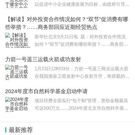
以促进中小企业健康发展为目标，由政府引导和
支持，公益性服务组织和市场化服务机构共同参
【解读】对外投资合作情况如何？“双节”促消费有哪
与，向中小企业提供的普遍性、基础性、专业化
些举措？……商务部回应近期经贸热点
服务。建立
新华社北京9月21日电 题：对外投资合作情况
如何？“双节”促消费有哪些举措？……商务部回
应近期经贸热点新华社记者 王雨萧、谢希瑶今
力箭一号遥三运载火箭成功发射
年以来我国对外投资合作情况如何？中秋和国
1月23日12时03分，力箭一号遥三商业运载火箭
在我国酒泉卫星发射中心发射升空，将搭载的5
颗卫星顺利送入预定轨道，飞行试验任务获得圆
2024年度市自然科学基金启动申请
满成功。此次搭载的卫星包括泰景一号03星、泰
景二号02星/04星、泰景三号02星、泰景四号0
项目经费全面实行“包干制”管理，资助金额最高
可达500万元……2024年度北京市自然科学基金
第一批项目申请近日启动，受理的项目类型包括
北京市杰出青年科学基金项目、重点研究专题项
最新推荐
目、市基金—小米创新联合基金、市基