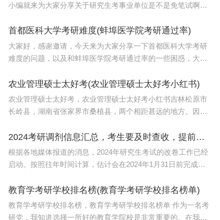
小编就来为大家分享关于研究生考事业单位是不是免笔试啊的
知识，希望对各位有所帮助！本文目录2023年西双版纳事业单
位考试须知在版纳***研究生考事业单位是不
首都医科大学考研难度(蚌埠医学院考研通过率)
大家好，感谢邀请，今天来为大家分享一下首都医科大学考研
难度的问题，以及和蚌埠医学院考研通过率的一些困惑，大家
要是还不太明白的话，也没有关系，因为接下来将为大家分
享，希望可以帮助到大家，解决大家的问题，下面就开始吧
农业管理硕士太好考(农业管理硕士太好考小红书)
农业管理硕士太好考，农业管理硕士太好考小红书吉林松原市
长岭县，湖南省张家界市桑植县，两个相距甚远的地方。因为
一个红色，因为一种事业，两个地方连在了一起。不知不觉，
出生吉林省松原市长岭县的战久峰来湖南张家界桑
2024考研调剂信息汇总，考生要及时查收，提前做准备
根据各地媒体报道的消息，2024年研究生考试的改卷工作已经
启动。按照往年时间计算，估计会在2024年1月31日前完成改
卷，考生春节前后就可以陆续查到考研成绩。根据考生整体反
映的情况来看，今年考研英语以及
教育学考研学校排名榜(教育学考研学校排名榜单)
教育学考研学校排名榜，教育学考研学校排名榜单 作为一名考
研党，我知道选择一所好的教育学院校是非常重要的。在我进