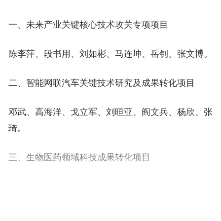
一、未来产业关键核心技术攻关专项项目
陈李萍、段书用、刘如彬、马连坤、岳钊、张文博。
二、智能网联汽车关键技术研究及成果转化项目
邓武、高海洋、戈立军、刘晅亚、阎文兵、杨欣、张
琦。
三、生物医药领域科技成果转化项目
曹志生、冯利、江会锋、菅喜岐、李亚卓、李继刚、
梁璐、齐宝芬、齐海山、司传领、王海云、王润玲、
吴晓辉、肖云杰、杨翠红、姚斌、余辉、张天晶。