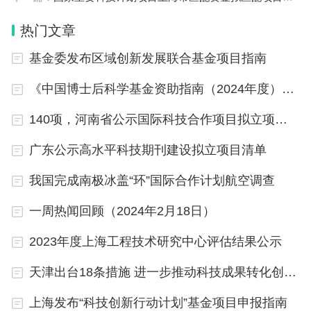
人才绿卡政策实施后，太原市人才服务联盟将定期通
热门文章
报服务事项办理情况、人才满意度情况，建立动态管
基金委发布区域创新发展联合基金项目指南
理机制，激发有关单位服务人才的积极性和主动性。
同时，时刻关注持卡人才的体验感受，根据人才反馈
《中国博士后科学基金资助指南（2024年度）》发布
及时优化调整服务事项和服务流程。
140项，河南省公示国际科技合作项目拟立项项目
太原市委组织部有关负责人说：“我们将持续丰富人
广东公示高水平科技期刊建设拟立项目清单
才绿卡服务事项，完善综合服务平台功能，动态调整
我国完成南极冰盖“环”国际合作计划航空调查
服务对象，改进和提升服务水平，让‘数据多跑路’，
一周热闻回顾（2024年2月18日）
让‘人才少跑腿’，努力把太原建设成为各类优秀人才
创新创业的乐土。”
2023年度上海工程技术研究中心评估结果公示
天津出台18条措施 进一步推动科技成果转化创新改革
上海发布“科技创新行动计划”基金项目申报指南