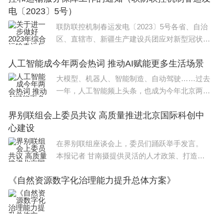
电〔2023〕5号）
联防联控机制春运发电〔2023〕5号各省、自治
区、直辖市、新疆生产建设兵团应对新型冠状病
毒感染疫情联防联控机制(领导小组、指挥部)春
人工智能成今年两会热词 推动AI赋能更多生活场景
运工作专班：当前正值春运返程高峰，营业性客
运量和高
大模型、机器人、智能制造、自动驾驶……过去
一年，人工智能频上头条，也成为今年北京两会
上的热词。代表和委员们认为，北京在人工智能
界别联组会上委员共议 高质量推进北京国际科创中
产业优势明显，AI赋能百姓生活和产业，让千年
心建设
古都变得更聪明。建立数据中心让大模型更聪明
在界别联组座谈会上，委员们踊跃举手发言。
本报记者 甘南摄提供灵活的人才政策、打造稳
定的营商环境、促进产学研深入融合……日前，
《自然资源数字化治理能力提升总体方案》
市政协十四届二次会议举行界别联组会，多名委
员围绕“强化教育科技人才支撑，加快建设国际