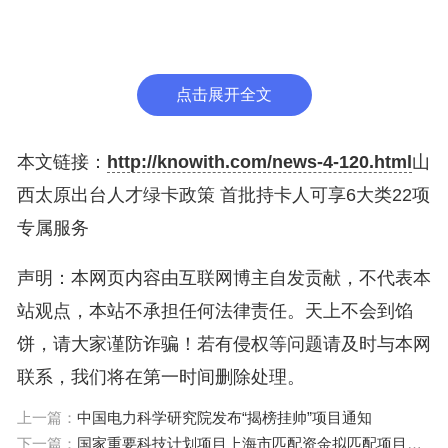
生保障、生活服务、交通出行、住房保障6大类22
项。其中政治待遇类服务主要有政治荣誉、联系服
务、社会认可3项，重在提升人才的归属感和荣誉
点击展开全文
感；创新创业类服务，主要包括为符合条件的持卡人
才提供“一对一”招商引资专人对接定制化服务、合作
本文链接：
http://knowith.com/news-4-120.html
山
银行金融借贷服务、科技创新服务以及项目审批、企
西太原出台人才绿卡政策 首批持卡人可享6大类22项
业注册、许可证办理等帮代办服务。
专属服务
声明：本网页内容由互联网博主自发贡献，不代表本
据了解，这6大类22项服务事项主要有2种实现方
站观点，本站不承担任何法律责任。天上不会到馅
式。一是依托线下人才绿色通道，符合条件的持卡人
饼，请大家谨防诈骗！若有侵权等问题请及时与本网
才可享受优先便捷办理有关事项。二是依托线上一体
联系，我们将在第一时间删除处理。
化人才综合服务平台，符合条件的人才登录“并州英
才”微信小程序，即可实现“码上服务”。
上一篇：
中国电力科学研究院发布“揭榜挂帅”项目通知
下一篇：
国家重要科技计划项目上海市匹配资金拟匹配项目公示