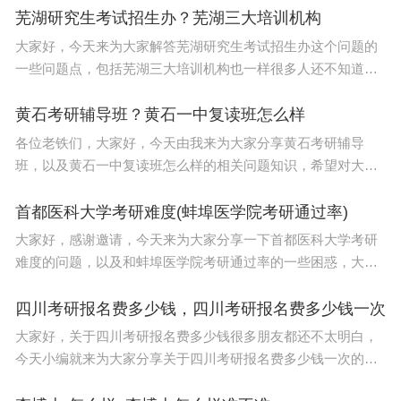
校有哪些？下面给小伙伴们介绍一下。自
芜湖研究生考试招生办？芜湖三大培训机构
大家好，今天来为大家解答芜湖研究生考试招生办这个问题的
一些问题点，包括芜湖三大培训机构也一样很多人还不知道，
因此呢，今天就来为大家分析分析，现在让我们一起来看看
吧！如果解决了您的问题，还望您关注下本站哦，谢谢~
黄石考研辅导班？黄石一中复读班怎么样
各位老铁们，大家好，今天由我来为大家分享黄石考研辅导
班，以及黄石一中复读班怎么样的相关问题知识，希望对大家
有所帮助。如果可以帮助到大家，还望关注收藏下本站，您的
支持是我们最大的动力，谢谢大家了哈，下面我们开始吧
首都医科大学考研难度(蚌埠医学院考研通过率)
大家好，感谢邀请，今天来为大家分享一下首都医科大学考研
难度的问题，以及和蚌埠医学院考研通过率的一些困惑，大家
要是还不太明白的话，也没有关系，因为接下来将为大家分
享，希望可以帮助到大家，解决大家的问题，下面就开始吧
四川考研报名费多少钱，四川考研报名费多少钱一次
大家好，关于四川考研报名费多少钱很多朋友都还不太明白，
今天小编就来为大家分享关于四川考研报名费多少钱一次的知
识，希望对各位有所帮助！本文目录考研班费用一般多少钱大