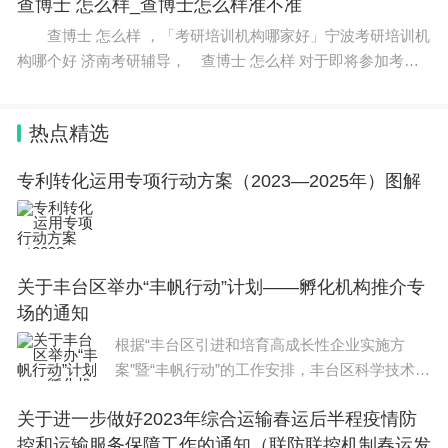
专考研的费用高吗四川大学研究生2023学费多
查博士 怎么样_查博士怎么样准不准
查博士 怎么样 ，「考研培训机构哪家好」宁波考研培训机
构哪个好 济南考研辅导， 查博士 怎么样 对于即将参加考研
的学生而言，考研资料是必不可少的学习工具之一，而如何获
取质量优良的资料也是一个重要的问题。
热点精选
专利转化运用专项行动方案（2023—2025年）图解
关于丰台区举办“丰帆行动”计划——孵化机构推介专
场的通知
根据“丰台区引进和培育高成长性企业实施方
案”暨“丰帆行动”的工作安排，丰台区科学技术和
信息化局联合丰台区发展投资有限公司开展一系
关于进一步做好2023年综合运输春运后半程疫情防
列高成长性企业培育活动。兹定于11月30日
控和运输服务保障工作的通知（联防联控机制春运发
（周四）举办