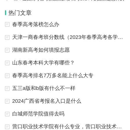
压力。因此，考生在备考春季高考时，一定要注意节
奏，切忌背后刻苦猜题，应该有计划地复习，以便拿
热门文章
到自己理想的分数。
春季高考落榜怎么办
川北医学院2022年录取分数线
天津一商春考班分数线（2023年春季高考各学校录取分数线）
2022年川北医学院在辽宁物理类的录取分数线为539分；历史
湖南新高考如何填报志愿
类的录取分数线为536分。川北医学院在黑龙江理科的录取分数
线为510分；文科的录取分数线为481分。川北医学院在浙江综
合类的录取分数线为567分。
山东春考本科大学有哪些？
川北医学院坐落在四川省历史文化名城、三国文化发祥地——
南充市。学校前身是1951年创办的西南区川北医士学校，1965
年升格为专科，1985年升格为本科，定名为川北医学院。是一
春季高考排名7万多名能上什么大专
所以医学为主体，医、理、文、管、工多学科协调发展的省属
高等医学院校。是全国首批“卓越医生教育培养计划”试点建设
高校、卫生部腹腔镜手术普外培训基地和四川省医学影像学、
五三a版和b版有什么不一样
临床医学本科人才培养基地。
2024广西省考报名入口是什么
以上就是为大家带来的成都医学院各专业录取分数线（春季高
考各个学校分数线），希望能帮助到大家！
白城师范学院值得去吗
营口职业技术学院有什么专业，营口职业技术学院招生专业设置情况