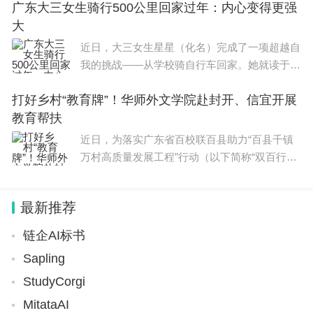
广东大三女生骑行500公里回家过年：内心变得更强
2020学年，2022学年订单班学员人数近乎腰
大
斩。与企业联合办班、为企业
近日，大三女生星星（化名）完成了一项超越自
我的挑战——从学校骑自行车回家。她就读于广
东省广州城市理工学院，家住广东潮州市区，全
打好乡村“教育牌”！华师外文学院赴封开、信宜开展
程503.4公里。戴上头盔，扎两条麻花辫，身穿
教育帮扶
速干衣加运动裤，带上换洗衣
近日，为落实广东省百校联百县助力“百县千镇
万村高质量发展工程”行动（以下简称“双百行
动”），华南师范大学外国语言文化学院（以下
简称“华师外文学院”）充分发挥师范院校及外语
最新推荐
学科优势，组织专家团队
链企AI标书
Sapling
StudyCorgi
MitataAI