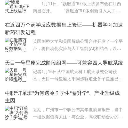
1月11日，“赣服通”6.0版上线发布会在江西
南昌召开。 “赣服通”6.0版创新引入人工智
能(AI)、大数据分析、生成式AI等现代信息技
在近四万个药学反应数据集上验证——机器学习加速
术，打造了政务服务领域大模型，推
新药研发进程
英国剑桥大学和美国辉瑞公司合作开发了一个平
台，将自动化实验与人工智能(AI)相结合，以预
测化学物质如何相互反应，从而加速新药的设计
天目一号星座完成阶段组网——可兼容四大导航系统
过程。研究结果发表在最新一期《自然·化学》
杂志上
记者1月16日从中国航天科工航天系统公司获
悉，天目一号星座太阳同步轨道业务子星座已基
本建设完成，可为数值天气预报系统和行业用户
中职“订单班”为何遇冷？学生“卷升学”、产业升级成
提供精细化卫星气象探测数据服务。天目一号气
主因
象卫星由航天系
近期，广州市一中职公布其年度质量报告，当中
一组数据值得关注：与企业、高校联动合办的订
单班招生遇冷，近三年参与学员逐年下降，相较