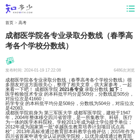
首页
>
高考
成都医学院各专业录取分数线（春季高
考各个学校分数线）
发布时间: 2024-01-19 17:22:08
6486次浏览
成都医学院各专业录取分数线（春季高考各个学校分数线）很
多朋友对这方面很关心，整理了相关文章，供大家参考，一起
来看一下吧！
成都医学院
2021各专业
录取分数线
如下：
医学检验技术专业 的本科批平均分是509分，分数线是505分，
对应位次是41660；
药学专业 的本科批平均分是508分，分数线为504分，对应位次
是42083。
成都医学院前身为 第三军医大学 成都军医学院，建校于1947
年，2004年整体移交四川省管理，是一所集教学、科研、医疗
为一体的医学本科院校。学校2011年成为硕士学位授予单位；
2012年成为国家第一批“卓越医生教育培养计划项目试点高
校”；2013年高标准通过教育部本科教学合格评估；2015年作为
四川省首家申请专业认证的医学院校，以优异成绩通过教育部