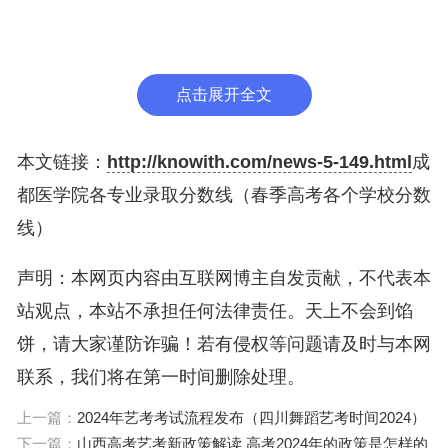
东省本科线为535分，专科线为433分；湖南省本科
线为539分，专科线为455分；江西省本科线为420
分，专科线为356分；安徽省本科线为470分，专科
点击展开全文
线为401分；福建省本科线为475分，专科线为390
分；江苏省本科线为547分，专科线为519分；重庆
本文链接：
http://knowith.com/news-5-149.html
成
市本科线为445分，专科线为391分；广西壮族自治
都医学院各专业录取分数线（春季高考各个学校分数
区本科线为459分，专科线为412分；贵州省本科线
线）
为465分，专科线为387分；云南省本科线为460分，
声明：本网页内容由互联网博主自发贡献，不代表本
专科线为412分；新疆维吾尔自治区本科线为430
站观点，本站不承担任何法律责任。天上不会到馅
分，专科线为383分。
饼，请大家谨防诈骗！若有侵权等问题请及时与本网
联系，我们将在第一时间删除处理。
以上就是各个省市春季高考的分数线，虽然分数线的
提高有利于提高考生的就业能力，但也会带来更大的
上一篇：
2024年艺考考试流程发布（四川舞蹈艺考时间2024）
下一篇：
山西高考艺考新政策解读 高考2024年的政策是怎样的