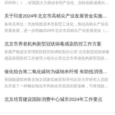
2025年）》，对我国大力推动专利产业化，加快创新成果向现
重庆交通职业学院，位于重庆市，创办于2007年，
实生产力转化作出专项部署。国新办26日举行国务院政策例行
是一所全日制普通专科高等院校，与重庆交通大学师
吹风会，对方案相关情况
关于印发2024年北京市高精尖产业发展资金实施指南的通知
资互派、资源共享。截至目前，重庆交通职业学院开
各有关单位：为加快推进本市新型工业化，推动高精尖产业高
设有52个大学专业，其汽车检测与维修技术、城市
质量发展，进一步明确2024年北京市高精尖产业发展资金（以
轨道交通机电技术、高速铁道工程技术、新能源汽车
下简称高精尖资金）重点支持的领域和方向，根据《北京市“十
四五”时期高精尖产业
北京市养老机构新型冠状病毒感染防控工作方案
技术、航海技术等专业为学校的优势专业。
首都严格进京管理联防联控协调机制办公室 北京新型冠状病毒
2、石家庄医学高等专科学校
感染疫情防控工作领导小组办公室北京市养老机构新型冠状病
毒感染防控工作方案为贯彻落实国务院联防联控机制《关于对
石家庄医学高等专科学校开设有专业21个，护理被
新型冠状
催化组合将二氧化碳转为碳纳米纤维 有助抵消强效温室气体排放
认定为骨干专业，临床医学、护理为全国职业院校示
美国能源部布鲁克海文国家实验室和哥伦比亚大学研究人员联
合开发了一种耦合电化学和热化学反应的新策略，可将强效温
范专业，临床医学、口腔医学、护理为学校的主干专
室气体二氧化碳（CO2）转化为碳纳米纤维。这些材料具有广
业。以上专业，都为石家庄医学高等专科学校的优势
泛的独特性能和许多潜在的长期用途。研究人员在
北京培育建设国际消费中心城市2024年工作要点
专业。