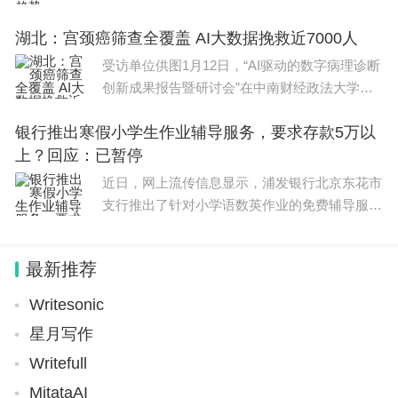
越来越强烈的需求。”思爱普(SAP)全球执行副总
该校秉承”德技双修、厚德尚能、立德树人、修德精
湖北：宫颈癌筛查全覆盖 AI大数据挽救近7000人
裁、大中华区总裁黄陈宏在近日举行的媒体沟通
技”的办学理念和”服务经济、服务劳动、服务就业、
会上表示，“基
受访单位供图1月12日，“AI驱动的数字病理诊断
服务生产“的办学宗旨，推行“工学结合、产教融合、
创新成果报告暨研讨会”在中南财经政法大学举
双主体育人”以及“现代学徒制”等人才培养模式，实施
行。研讨会由中国工业经济学会人工智能与制度
银行推出寒假小学生作业辅导服务，要求存款5万以
建设专业委员会、中南财经政法大学工商管理学
工学交替、学做一体的教学模式，培养经济社会发展
上？回应：已暂停
院、数
和生产服务需要的高素质技术技能人才。
近日，网上流传信息显示，浦发银行北京东花市
支行推出了针对小学语数英作业的免费辅导服
5、石家庄人民医学高等专科学校
务，由该行员工带班，希望孩子们在温馨的环境
中学习，不虚度寒假。但报名条件为在该行存款
该校是河北省教育厅授予的首批“依法诚信办学学
最新推荐
5万元以上的客户。对此
校”，教育厅年度办学情况检查“优秀”学校，教育部发
Writesonic
展研究中心批准建立的“国际护理教育基地”等。学校
星月写作
的各项工作取得了可喜成绩，每年新生报到率均达到
Writefull
95%。
MitataAI