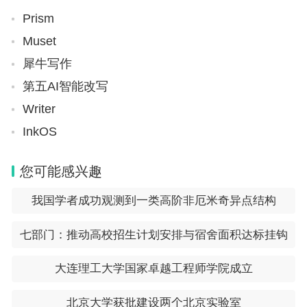
6、重庆交通职业学院
Prism
Muset
重庆交通职业学院是经重庆市人民政府批准设立，教
犀牛写作
育部备案的全日制普通高等院校。学校坐落于西部
第五AI智能改写
（重庆）科学城双福，占地896.5亩。全日制在校生
Writer
16777人。
InkOS
以上就是广西民办大专学校有哪些全部内容了，了解更多相关
信息，关注。
您可能感兴趣
我国学者成功观测到一类高阶非厄米奇异点结构
七部门：推动高校招生计划安排与宿舍面积达标挂钩
大连理工大学国家卓越工程师学院成立
北京大学获批建设两个北京实验室