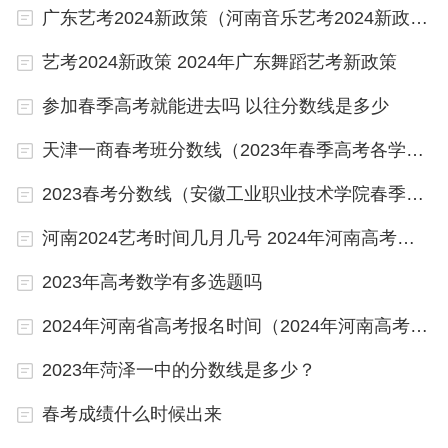
学校占地面积1770亩，校舍建筑总面积34万平方
广东艺考2024新政策（河南音乐艺考2024新政策）
米。设有土木工程学院、汽车与机电学院等7个二级
艺考2024新政策 2024年广东舞蹈艺考新政策
学院，建有铝研究院、建筑材料检测实训中心等应用
研究院和汽车与机电实验实训中心等7个校内实验实
参加春季高考就能进去吗 以往分数线是多少
训中心，有建设工程管理、高速铁路客运乘务等39
天津一商春考班分数线（2023年春季高考各学校录取分数线）
个招生专业。
2023春考分数线（安徽工业职业技术学院春季高考录取分数线）
吉林省专科学校排名及分数线
河南2024艺考时间几月几号 2024年河南高考报名时间
其他信息：
2023年高考数学有多选题吗
吉林专科学校有长白山职业技术学院、吉林科技职业
2024年河南省高考报名时间（2024年河南高考人数）
技术学院、延边职业技术学院、吉林城市职业技术学
院、吉林职业技术学院、吉林水利电力职业学院、长
2023年菏泽一中的分数线是多少？
春健康职业学院等。 吉林所有专科学校名单汇总 学
春考成绩什么时候出来
校名称 主管部门 所在地 备注 长春师范高等专科学