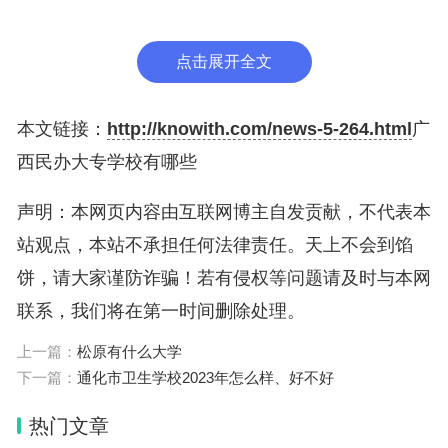
第一所民办医学高等院校，位于广西梧州。
点击展开全文
学校占地面积1665亩，建筑面积25余万平方米，有
教师总数601人，设立了医学基础实训中心、临床技
本文链接：
http://knowith.com/news-5-264.html
广
能实训中心、中医康复实训中心、现代信息教育中
西民办大专学校有哪些
心、药学实训中心、医学检验实训中心、护理实训中
心共8个实验实训中心。
声明：本网页内容由互联网博主自发贡献，不代表本
站观点，本站不承担任何法律责任。天上不会到馅
3、广西工程职业学院。
饼，请大家谨防诈骗！若有侵权等问题请及时与本网
广西工程职业学院（Guangxi Engineering Vocationa
联系，我们将在第一时间删除处理。
l College），创办于2006年12月，是经广西壮族自
上一篇：
松原有什么大学
治区人民政府批准设立、教育部核准备案，面向全国
下一篇：
通化市卫生学校2023年怎么样、好不好
招生的一所全日制普通高等学校。
热门文章