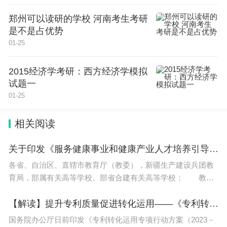
城职业技术学院 吉林省 白城市 公办 长白山职业技
郑州可以读研的学校 河南考生考研
术学院 吉林省 白山市 公办 吉林科技职业技术学院
是不是占优势
01-25
吉林省教育厅 长春市 民办 延边职业技术学院 吉林
省 延边朝鲜族自治州 公办 吉林城市职业技术学院
2015经济学考研：西方经济学模拟
吉林省教育厅 长春市 民办 吉林职业技术学院 吉林
试题一
省教育厅 延边朝鲜族自治州 民办 吉林水利电力职业
01-25
学院 吉林省 长春市 公办 长春健康职业学院 吉林省
相关阅读
教育厅 长春市 民办
关于印发《服务健康事业和健康产业人才培养引导性专业指南》的通知（教高厅函〔2023〕26号）
民办高职院校有哪些
各省、自治区、直辖市教育厅（教委），新疆生产建设兵团教
育局，部属有关高等学校、部省合建有关高等学校： 教育
民办高职院校有哪些如下：
部组织专家制定了《服务健康事业和健康产业人才培养引导性
专业指南》，现印发给你
【解读】提升专利质量促进转化运用——《专利转化运用专项行动方案（2023－2025年）》看点解析
1、重庆交通职业学院
国务院办公厅日前印发《专利转化运用专项行动方案（2023－