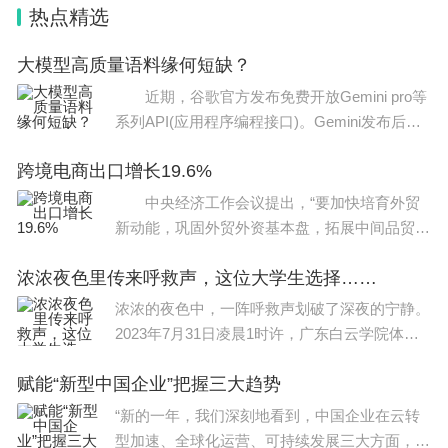
3、上海东海职业技术学院
热点精选
学校最早创建于1993年，是上海最早由教育部批准
大模型高质量语料缘何短缺？
颁发学历文凭资格的全日制民办高校之一，2018年
近期，谷歌官方发布免费开放Gemini pro等
系列API(应用程序编程接口)。Gemini发布后仅
成为上海首个取得非营利办学许可证的民办院校，也
一天，就有网友实测发现，谷歌的大型模型Ge
是上海市市级特色高职院校和上海示范性民办高校。
跨境电商出口增长19.6%
mini承认其使用百度“文心一言”来训练中文训练
数据
中央经济工作会议提出，“要加快培育外贸
虽是民办，但学校在教育质量上一直都是严抓，也有
新动能，巩固外贸外资基本盘，拓展中间品贸
一批不错的专业，像影视动画、机电一体化技术、学
易、服务贸易、数字贸易、跨境电商出口。”近
前教育、大数据与会计、国际金融、护理等，都是市
浓浓夜色里传来呼救声，这位大学生选择……
年来，跨境电商作为发展速度最快、潜力最大、
带动作
级甚至国家级骨干建设专业，培养的学生也自是优
浓浓的夜色中，一阵呼救声划破了深夜的宁静。
2023年7月31日凌晨1时许，广东白云学院体育
秀，连续多年就业率保持在97%以上，居于上海同类
学院李岷嵘同学与其好友李科进，在经过佛山市
院校前列。
赋能“新型中国企业”把握三大趋势
南海区狮山镇小塘中学下属小学部门口路段时，
遇到有不法分子殴打他
“新的一年，我们深刻地看到，中国企业在云转
4、渤海理工职业学院
型加速、全球化运营、可持续发展三大方面，有