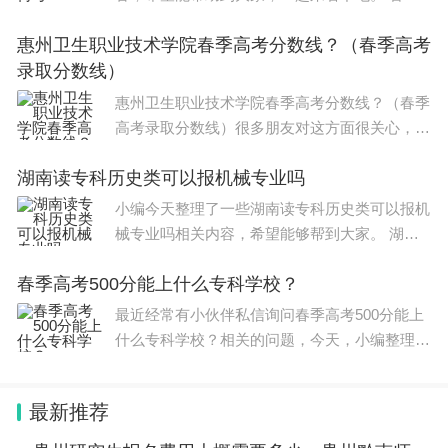
文阅读题的时候适当的运用答题套路可以得到更
惠州卫生职业技术学院春季高考分数线？（春季高考
多的分。接下来是我为大家整理的高三语文阅读
录取分数线）
答题技巧。 ⑴
惠州卫生职业技术学院春季高考分数线？（春季
高考录取分数线）很多朋友对这方面很关心，整
理了相关文章，供大家参考，一起来看一下吧！
湖南读专科历史类可以报机械专业吗
惠州卫生职业技术学院春季高考分数多少～～这
个不好说明，每年的每所学校春季
小编今天整理了一些湖南读专科历史类可以报机
械专业吗相关内容，希望能够帮到大家。 湖南
考生选科选择历史类想就读机械类专业不太容易
春季高考500分能上什么专科学校？
的。机械类专业是标准的理工科专业，如果想就
读机械设计制造及
最近经常有小伙伴私信询问春季高考500分能上
什么专科学校？相关的问题，今天，小编整理了
以下内容，希望可以对大家有所帮助。 2023年
春季高考录取分数线如下： 2023年的春季高考
最新推荐
录取分数线总体