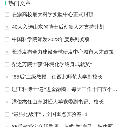
热门文章
国内首次开展了城市管网水质建模的研究。
在渝高校最大科学实验中心正式封顶
赵洪宾教授曾主持多项国家自然科学基金、“十
40人入选山东省博士后创新人才支持计划
五”、“十一五”、“十二五”水专项、英国皇家学会基金
中国科学院颁发2023年度系列奖项
和英国文化教育委员会基金等项目。在他的带领下，
长沙发布全力建设全球研发中心城市人才政策
其团队的研究成果在天津、济南、哈尔滨、沈阳、郑
州、大连、烟台、沧州等多个城市推广应用，获得多
柴之芳院士获“环境化学终身成就奖”
项省部级科技进步奖。他笔耕不辍，出版专著《给水
“85后”二级教授，任西北师范大学副校长
管网理论和计算》、《给水管网系统理论与分析》、
理工科博士“卷”进金融圈：每天工作十四五个小时
《给水管道卫生学》（获国家出版基金资助），译著
《给水工程的事故与防治措施》、《降低供水漏损》
洪俊杰任山东财经大学党委副书记、校长
等。
“最强地级市”，全国重点实验室+1
赵洪宾同志一生从事给排水教育事业，教书育人是他
85后教授定义新导师：花式“卷”自己，把体面还给学生