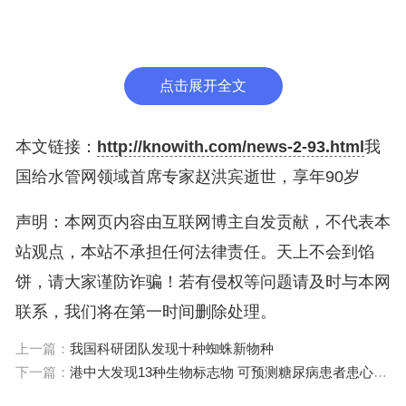
员会顾问，享受国务院政府特殊津贴，建设部全国高
校给水排水学科专业指导委员会副主任、秘书长，中
国建设协会高等教育委员会副主任、秘书长。
点击展开全文
将给水管网的计算理论与分析应用于实践并加以深
本文链接：
http://knowith.com/news-2-93.html
我
化，促进给水管网事业的不断发展与前行是赵洪宾同
国给水管网领域首席专家赵洪宾逝世，享年90岁
志一生的追求。自 1985 年以来首次提出“给水管道
声明：本网页内容由互联网博主自发贡献，不代表本
卫生学”概念，获国家名词专利。并建立了国内第一
站观点，本站不承担任何法律责任。天上不会到馅
个给水管道卫生学实验室，受到国内外专家的关注；
饼，请大家谨防诈骗！若有侵权等问题请及时与本网
在国内首创了高压射流法以及气压脉冲法给水管道冲
联系，我们将在第一时间删除处理。
洗技术、城市供水管道免开挖维护技术，并获多项专
利，在实践中得到了很好的应用。气压脉冲法收入
上一篇：
我国科研团队发现十种蜘蛛新物种
下一篇：
港中大发现13种生物标志物 可预测糖尿病患者患心血管疾病风险
《给水排水管网系统》教材，在给水管道卫生学的基
础上，在国内首次实现管网水质的模拟和监控，并在