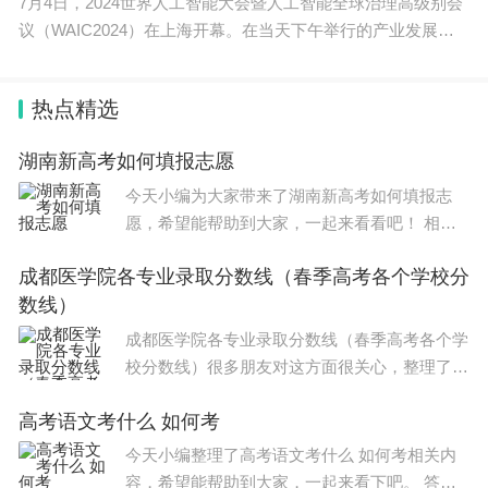
7月4日，2024世界人工智能大会暨人工智能全球治理高级别会
议（WAIC2024）在上海开幕。在当天下午举行的产业发展主
论坛上，SAIL
热点精选
湖南新高考如何填报志愿
今天小编为大家带来了湖南新高考如何填报志
愿，希望能帮助到大家，一起来看看吧！ 相信
在填报高考志愿的时候，很多学生及家长都有疑
成都医学院各专业录取分数线（春季高考各个学校分
虑，那就是怎么填报志愿?怎么选择学校?怎么选
数线）
择专业等相关问题，以下是
成都医学院各专业录取分数线（春季高考各个学
校分数线）很多朋友对这方面很关心，整理了相
关文章，供大家参考，一起来看一下吧！ 成都
高考语文考什么 如何考
医学院 2021各专业 录取分数线 如下： 医学检
验技术专业 的本科
今天小编整理了高考语文考什么 如何考相关内
容，希望能帮助到大家，一起来看下吧。 答语