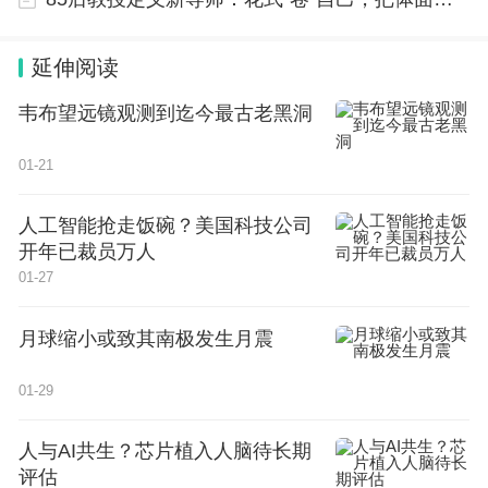
的本色，常年活跃在教学讲台，非常重视课堂教学水
延伸阅读
平的整体提升和课程建设工作。赵洪宾教授终身耕耘
在教学第一线，先后培养博士生30余位，硕士生和
韦布望远镜观测到迄今最古老黑洞
工程硕士90余位及大批的本科生，深受同学们的拥
01-21
戴。荣获黑龙江省教学成果一等奖和国家教学成果二
等奖。
人工智能抢走饭碗？美国科技公司
开年已裁员万人
赵洪宾同志为我国给水行业和教育事业奋斗一生。他
01-27
严以律己，宽厚待人，不断进取，是大家的良师益
月球缩小或致其南极发生月震
友，深受领导和同志们及业内人士的爱戴和好评。我
们沉痛悼念并深切缅怀赵洪宾同志！
01-29
兹定于2024年1月24日（周三）上午9:30，在哈尔滨
人与AI共生？芯片植入人脑待长期
评估
西华苑殡仪馆丁香厅举行赵洪宾同志的遗体告别仪