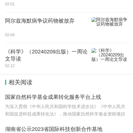
02-01
式。
阿尔兹海默病争议药物被放弃
特此讣告。
02-04
家属联系电话：15204513586 赵老师
《科学》（20240209出版）一周论
文导读
单位联系电话：18249516110 唐老师
02-12
13624612961 钟老师
相关阅读
13936477968 高老师
国家自然科学基金成果转化服务平台上线
为深入贯彻《中华人民共和国科学技术进步法》《中华人民共
哈尔滨工业大学环境学院
和国促进科技成果转化法》，推动国家自然科学基金资助项目
湖南省公示2023省国际科技创新合作基地
2024年1月21日