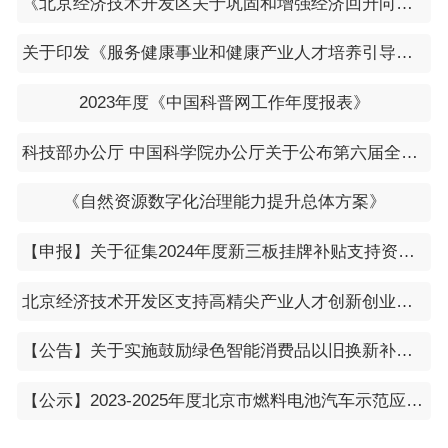
《北京经济技术开发区关于巩固和增强经济回升向好态势的若干措施》
关于印发《服务健康事业和健康产业人才培养引导性专业指南》的通知（教高厅函〔2023〕26号）
2023年度《中国科普网工作年度报表》
科技部办公厅 中国科学院办公厅关于公布第六届全国科学实验展演汇演活动获奖名单的通知
《自然资源数字化治理能力提升总体方案》
【申报】关于征集2024年度新三板挂牌补贴支持资金项目的通知
北京经济技术开发区支持高精尖产业人才创新创业实施办法（2.0版）
【公告】关于实施鼓励绿色智能消费品以旧换新补贴的公告（京商消二字〔2024〕19号）
【公示】2023-2025年度北京市燃料电池汽车示范应用项目拟承担“示范应用联合体” 牵头企业公示