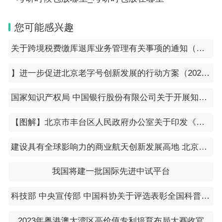
您可能感兴趣
关于跨境税费缴库退库业务管理有关事项的通知（银发〔2024〕4号）
】进一步促进北京老字号创新发展的行动方案（2023-2025年）
国家知识产权局 中国银行股份有限公司关于开展知识产权金融服务助力新能源汽车产业“知惠行”专项活动的通知（​国知发运字〔2023〕45号）
【图解】北京市丰台区人民政府办公室关于印发《丰台区积极应对疫情影响助企纾困的若干措施》的通知
建设具有全球影响力的商业航天创新发展高地 北京亮出商业航天发展路线图
我国将建一批国际先进中试平台
科技部 中央宣传部 中国科协关于评选表彰全国科普工作先进集体和先进工作者的通知
2023年粤港澳大湾区高价值专利培育布局大赛收官