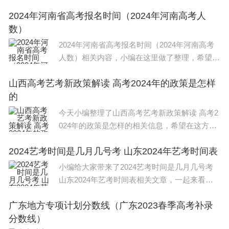
对大家有所帮助，关于河南2024艺考时间几月
2024年河南省高考报名时间（2024年河南高考人
几号 2024年河南高考报名时间信息，一起来了
数）
解一下吧！ 河南省艺术
2024年河南省高考报名时间（2024年河南高考
人数）相关内容，小编在这里做了整理，希望能
对大家有所帮助，关于2024年河南省高考报名
山西高考艺考新政策解读 高考2024年的政策是怎样
时间（2024年河南高考人数）信息，一起来了
的
解一下吧！ 2024年河南省高考报名
今天小编整理了山西高考艺考新政策解读 高考2
024年的政策是怎样的相关信息，希望在这方面
能够更好帮助到大家。 山西高考艺考新政策解
2024艺考时间是几月几号考 山东2024年艺考时间表
读如下： 一、统考加强，校考减少：艺术类专
业考试分为省
小编给大家带来了2024艺考时间是几月几号考
山东2024年艺考时间表相关文章，一起来看一
下吧。 2024安徽美术与设计类专业统考时间是2
广东地方专项计划分数线（广东2023春季高考补录
023年12月16日-12月17日,12月16日8:30—11:30
分数线）
素描,14:30—