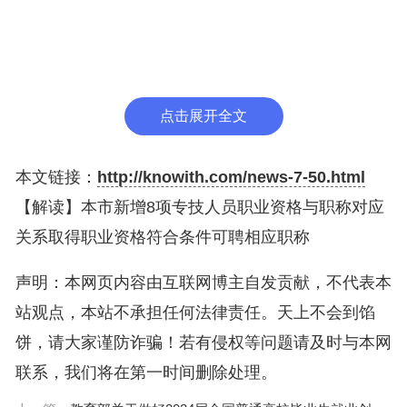
业技术人才，在满足本科毕业且从事相关专业技术工
作满5年的条件下，不用换发职称证书即可对应中级
职称使用。用人单位可将小李择优聘用到中级专业技
术岗位上；同时，对应中级职称5年后，小李可持一
点击展开全文
级建造师证书直接申报高级工程师。
本文链接：
http://knowith.com/news-7-50.html
【解读】本市新增8项专技人员职业资格与职称对应
关系取得职业资格符合条件可聘相应职称
声明：本网页内容由互联网博主自发贡献，不代表本
站观点，本站不承担任何法律责任。天上不会到馅
饼，请大家谨防诈骗！若有侵权等问题请及时与本网
联系，我们将在第一时间删除处理。