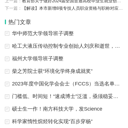
上一篇：
教育部关于做好2024届全国普通高校毕业生就业创业工作的通知（​教就业〔2023〕4号）
下一篇：
【解读】本市新增8项专技人员职业资格与职称对应关系
热门文章
华中师范大学领导班子调整
哈工大液压传动控制专业创始人刘庆和逝世，指导学生至92岁
福州大学领导班子调整
柴之芳院士获“环境化学终身成就奖”
2023年度中国化学会会士（FCCS）当选名单公布
门槛低、时间短！“速成博士”泛滥，亟须稳妥应对
硕士生一作！南方科技大学，发Science
科学家惰性烷烃转化实现“百步穿杨”