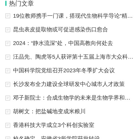
收藏关注本站。
热门文章
19位教师携手一门课，搭现代生物科学导论“精神骨架”
昆虫表皮提取物或可促进感染伤口愈合
2024：“静水流深”处，中国高教向何处去
汪品先、陶虎等5人获评第十五届上海市大众科学传播杰出人物
中国科学院党组召开2023年冬季扩大会议
长沙发布全力建设全球研发中心城市人才政策
邓子新院士：合成生物学的未来是生物学界和工程师联合
胡树文：把盐碱地变成米粮川
香港科技大学成立3个科创实验室
校名确定，安徽省3所学院获批转设