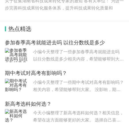
关于征集湖南省科技成果转化专家的通知 各有关单位： 为进一
步完善科技成果转化服务体系，提升科技成果转化质量和
热点精选
参加春季高考就能进去吗 以往分数线是多少
小编今天整理了一些参加春季高考就能进去吗
以往分数线是多少相关内容，希望能够帮到大
家。 山东省2022年春季高考38个科目的本科录
期中考试对高考有影响吗？
取分数线分别为：农作物生产类541分，林果蔬
菜生产类494分，畜牧养殖
小编今天整理了一些期中考试对高考有影响吗？
相关内容，希望能够帮到大家。 没影响，期中
期末只是阶段水平检测，而高考是大型综合性考
新高考选科如何选？
试，但是高考的成绩一般为在平时的月考和期中
期末中体现，另外可以
今天小编整理了新高考选科如何选？相关信息，
希望在这方面能够更好的大家。 选择自己喜欢
的科目，选择自己擅长的科目，选择高考填志