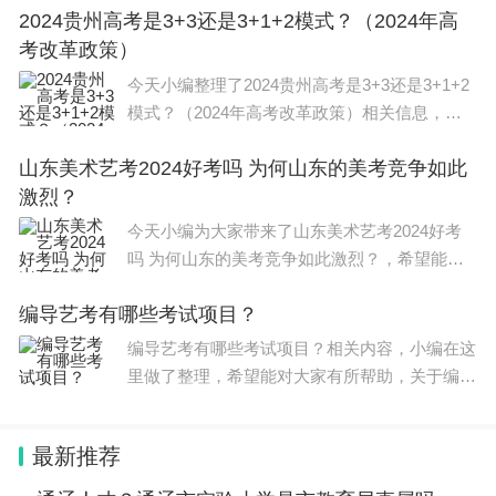
2024贵州高考是3+3还是3+1+2模式？（2024年高
愿，选择的专业所要求的科目。 从就业面来
考改革政策）
讲，尽量选择物理化学生物，不仅
今天小编整理了2024贵州高考是3+3还是3+1+2
模式？（2024年高考改革政策）相关信息，希
望在这方面能够更好帮助到大家。 2024 贵州 高
山东美术艺考2024好考吗 为何山东的美考竞争如此
考 是3+1+2模式，不分文理科，其中语文、数
激烈？
学、外语3门课为统考科目，在
今天小编为大家带来了山东美术艺考2024好考
吗 为何山东的美考竞争如此激烈？，希望能帮
助到大家，一起来看看吧！ 山东省2023年美术
编导艺考有哪些考试项目？
艺考最新政策如下： 除经教育部批准的部分独
立设置本科艺术院
编导艺考有哪些考试项目？相关内容，小编在这
里做了整理，希望能对大家有所帮助，关于编导
艺考有哪些考试项目？信息，一起来了解一下
吧！ 编导艺考的考试项目主要包括以下几个方
最新推荐
面： 1.文化课考试：这是所有