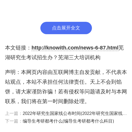
破。
二、芜湖九中和十一中哪个好
九中分数线比十一中高多了。第九中学占地面积
点击展开全文
106余亩，有38个教学班，在校学生2000余人，教师
188人，其中省特级教师1人，省教坛新星2人，市教
本文链接：
http://knowith.com/news-6-87.html
芜
坛新星4人，市级骨干教师6人，具有高级职称的教
湖研究生考试招生办？芜湖三大培训机构
师41人，有10余位教师取得硕士学位，多人进行在
读研究生学习。学校拥有天象馆、校园网络中心、4
声明：本网页内容由互联网博主自发贡献，不代表本
00M标准塑胶跑道运动场等硬件设施，室内体育馆即
站观点，本站不承担任何法律责任。天上不会到馅
将交付使用。学校环境优美，设施先进。
饼，请大家谨防诈骗！若有侵权等问题请及时与本网
联系，我们将在第一时间删除处理。
关于芜湖研究生考试招生办和芜湖三大培训机构
上一篇：
2022年研究生国家线公布时间(2022年研究生国家线公布时间最新消息)
的介绍到此就结束了，不知道你从中找到你需要的信
下一篇：
编导生考研都考什么(编导生考研都考什么科目)
息了吗 ？如果你还想了解更多这方面的信息，记得