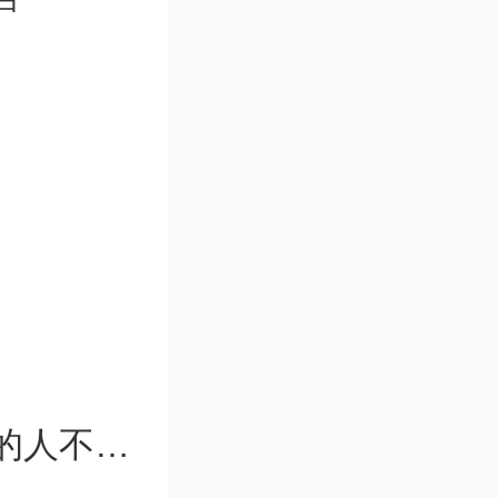
对炎症微环
症导致的
现了对炎
策略 图
》
专家谈留学热度下降：现在出去留学的人不是太多了，而是太少