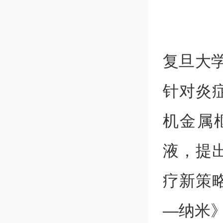
复旦大
针对炎
机金属框
液，提
疗新策
—纳米