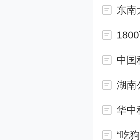
概而言
东南
的“超
18
是持续“
中国
眼液
不
段，也
湖南
克注入
相关论文信息
“吃