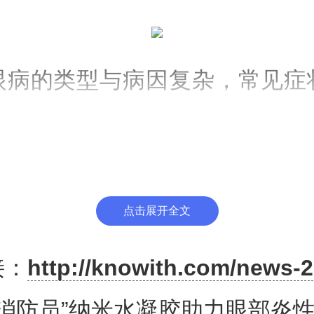
眼病的类型与病因复杂，常见症
功能障碍等，严重者视力下降甚
固醇药物是炎症性眼病干预的常
效不稳定，且长期使用会造成眼
点击展开全文
，因此迫切需要一种安全且广泛
接：
http://knowith.com/news-2
略。
能消防员”纳米水凝胶助力眼部炎