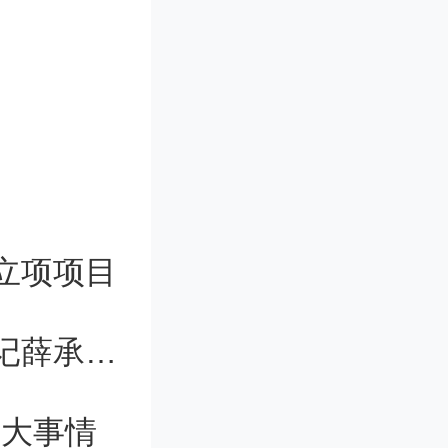
熊熊燃烧
水凝胶则
水凝胶滴
种有效手
难题的攻
立项项目
华中科技大学校医院副院长、纪委书记薛承斌接受审查调查
csnano.
出大事情