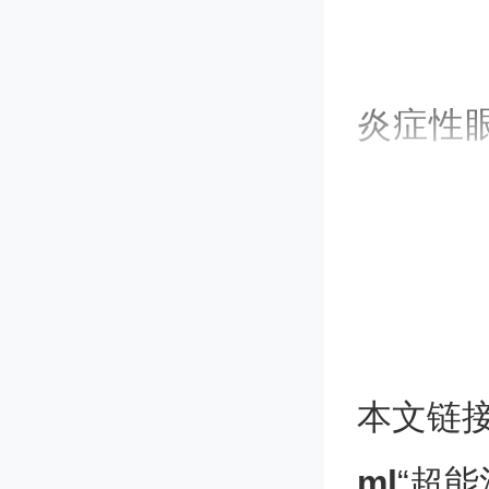
炎症性
热痛、
皮质类
但其疗
副作用
本文链
疗新策
ml
“超