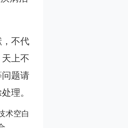
队开发了
胶的热敏
献，不代
物递送屏
。天上不
Ce-MO
等问题请
比表面积
除处理。
性使之在
技术空白
势。Ce
合