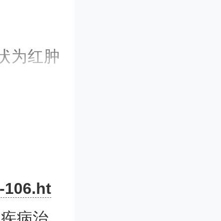
状为红肿
至失明。
见处方，
压升高等
有效的治
-106.ht
性疾病治