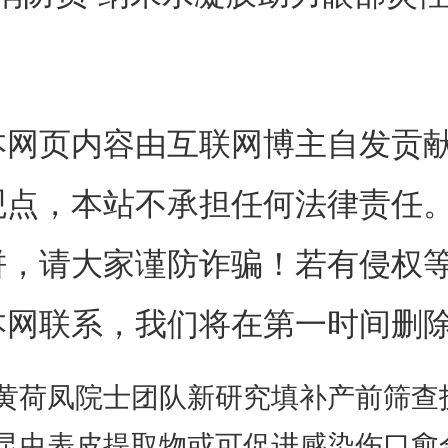
沿的纳米生物材料技术，研究团
功能水凝胶滴眼液，利用水凝
本网页内容由互联网博主自发贡
触变性和控释性能，克服眼部药
观点，本站不承担任何法律责任
，显著提高其眼部生物利用度。
饼，请大家谨防诈骗！若有侵权
一种新兴的功能性纳米酶载体，高
本网联系，我们将在第一时间删
良好的载药能力，纳米酶催化活
黄荷凤院士团队新研究填补产前筛查
症疾病中具有多重应用的潜力与优
昆虫表皮提取物或可促进感染伤口愈