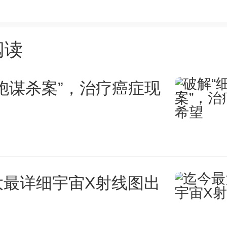
9
阅读
胞谋杀案”，治疗癌症现
大最详细宇宙X射线图出