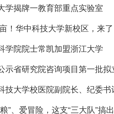
之，顽固的炎症性眼病如同正在
大学揭牌一教育部重点实验室
高层火墙”，研究团队研制的纳米
00亩！华中科技大学新校区，来了
灭火”的
“超能消防员”
。该
多功能
科学院院士常凯加盟浙江大学
仅为炎症性眼病的治疗提供了一
为未来眼科药物研发和复杂眼病
公示省研究院咨询项目第一批拟
了创新能量。
：https://doi.org/10.1021/a
狗粮”、爱冒险，这支“三大队”搞