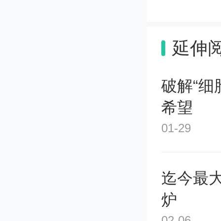
3c0886
延伸
破解“细
希望
01-29
迄今最
炉
02-06