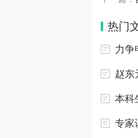
-MOF
热门
境的联
组织或
力争
症性眼
赵东
多功能
本科