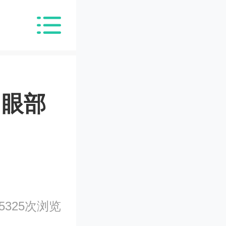
力眼部
5325次浏览