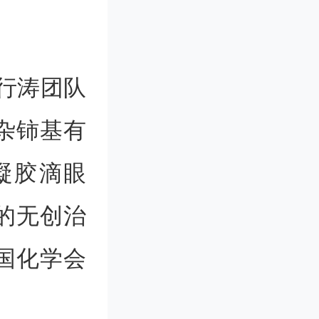
行涛团队
杂铈基有
水凝胶滴眼
的无创治
国化学会