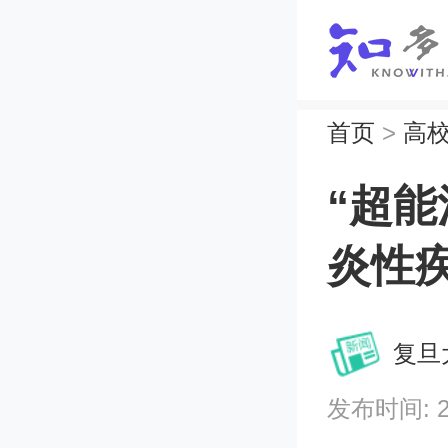
首页
>
高
“超
炎性
复旦
发布时间: 202