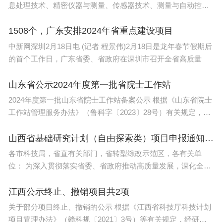
息处理技术、精密仪器与测量、传感器技术、测量与自动控制
成立仪式后，孙昌璞院士、杜江峰院士、Gabriel Ae
技术
1508个，广东安排2024年省重点建设项目
ppli教授、Christopher Martin教授分别作了学术报
中新网深圳2月18日电 (记者 程景伟)2月18日是龙年春节假期后
告。
的首个工作日，广东省委、省政府在深圳市召开全省高质量
20余位中国科学院院士，以及来自上级单位的老领
山东省公示2024年度第一批省院士工作站
导，国内外高校和科研院所的专家学者，浙江大学相
2024年度第一批山东省院士工作站备案公示 根据《山东省院士
关部门负责人和物理学科相关专业师生代表参加上述
工作站管理服务办法》（鲁科字〔2023〕28号）有关规定，省
活动。仪式活动后，为期三天的学术报告盛宴将持续
科
山西省基础研究计划（自由探索类）项目申报通知发布
开展。
各市科技局，省直有关部门，省转型综改示范区，各有关单
位： 为深入贯彻落实省委、省政府推动高质量发展，深化全方
位转型战略部
江西公示终止、撤销项目共2项
关于部分项目终止、撤销的公示 根据《江西省科技厅科技计划
项目管理办法》（赣科规〔2021〕3号）等有关规定，经研