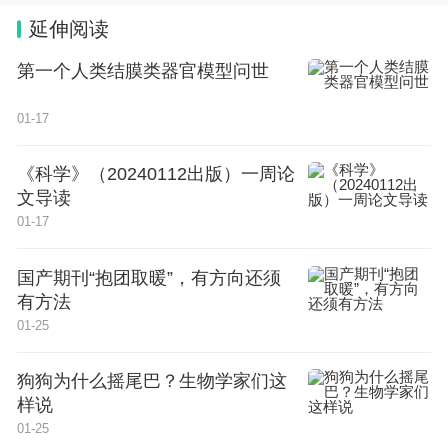
延伸阅读
开展原创性和引领性的前沿基础研究
第一个人类结膜类器官模型问世
创新引领变革，变革孕育未来。
01-17
马余强指出，加强基础研究既是时代所趋，也是学科
发展的重大机遇。浙大物高院的成立是实现物理学科
《科学》（20240112出版）一周论
文导读
跨越式发展，加快推进基础学科建设的集结号令。期
01-17
待浙江大学通过构建高能级的创新平台，为推动解决
若干基础研究关键科学问题，推进物理学科高质量发
国产期刊“抱团取暖”，有方向还须
有方法
展作出积极贡献；也期待更多科学家参与其中，在更
01-25
高层次、更广领域进一步深化交流合作，结出更加丰
硕的成果。
狗狗为什么摇尾巴？生物学家们这
样说
浙江大学的理学学脉绵延、人才辈出，涌现出了王淦
01-25