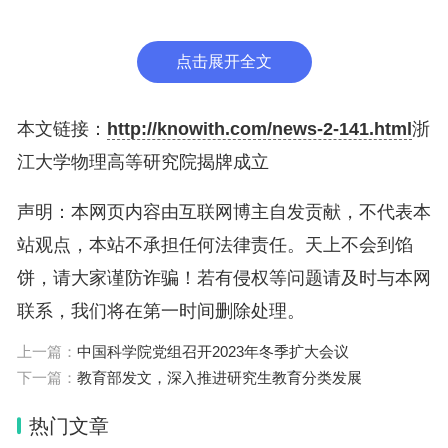
科学研究范式正在发生深刻变革。在强国建设的新征
程中，以数学、物理为代表的基础学科，是科学发展
点击展开全文
和科技创新的基石，也是突破底层核心技术的关键支
撑。成立浙江大学物理高等研究院是加快基础学科发
本文链接：
http://knowith.com/news-2-141.html
浙
展的一项重大布局，学校将不断探索加快建设世界一
江大学物理高等研究院揭牌成立
流大学和优秀学科的浙大路径。
声明：本网页内容由互联网博主自发贡献，不代表本
任少波指出，研究院的成立标志着浙江大学物理学科
站观点，本站不承担任何法律责任。天上不会到馅
发展进入了崭新的历史阶段。面向未来，希望研究院
饼，请大家谨防诈骗！若有侵权等问题请及时与本网
要聚焦“国之大者”，致力于开展原创性和引领性的基
联系，我们将在第一时间删除处理。
础研究，有组织推进战略导向的体系化基础研究和前
上一篇：
中国科学院党组召开2023年冬季扩大会议
沿导向的探索性基础研究，深度参与国家战略科技力
下一篇：
教育部发文，深入推进研究生教育分类发展
量建设；要坚持高标定位，不断巩固建强基础拔尖造
热门文章
峰，做强基础研究的人才队伍体系，在学校加快建设