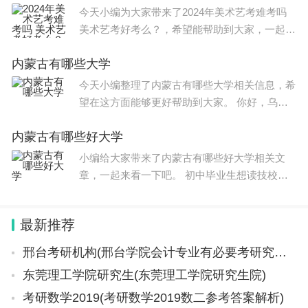
招生章
今天小编为大家带来了2024年美术艺考难考吗
美术艺考好考么？，希望能帮助到大家，一起来
看看吧！ 艺考2024文化分要求如下： 艺考生的
内蒙古有哪些大学
文化分数线一般会在350-400分左右,文科、理科
分数线不相同
今天小编整理了内蒙古有哪些大学相关信息，希
望在这方面能够更好帮助到大家。 你好，乌兰
察布职业学院位于内蒙古自治区乌兰察布市，是
内蒙古有哪些好大学
一所集理工、农学、财经、牧医等为一体的综合
类职业院校。
小编给大家带来了内蒙古有哪些好大学相关文
章，一起来看一下吧。 初中毕业生想读技校有
前途吗？其实读技校对学生来说是有很大好处
的。首先，技校的学费通常要比高中便宜得多，
最新推荐
这对贫困家庭的孩子来说是
邢台考研机构(邢台学院会计专业有必要考研究生吗邢台学院会计专业考研报哪些学校)
东莞理工学院研究生(东莞理工学院研究生院)
考研数学2019(考研数学2019数二参考答案解析)