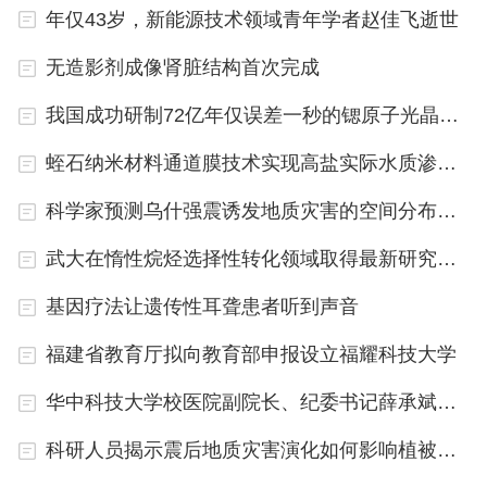
年仅43岁，新能源技术领域青年学者赵佳飞逝世
世界一流大学中发挥支撑引领作用；要深化改革开
放，以改革思维推动科研组织模式和学科范式创新，
无造影剂成像肾脏结构首次完成
以开放思维推进多学科交叉融合和协同创新，加快打
我国成功研制72亿年仅误差一秒的锶原子光晶格钟
造世界一流的学术机构；要坚持求是创新，涵养追求
蛭石纳米材料通道膜技术实现高盐实际水质渗透回收
真理、弘扬科学精神的学术文化，传承历代浙大学人
弦歌不辍、薪火相传的价值追求，开拓创新、奋发有
科学家预测乌什强震诱发地质灾害的空间分布概率
为，为以中国式现代化全面推进中华民族伟大复兴作
武大在惰性烷烃选择性转化领域取得最新研究成果
出新的更大贡献。
基因疗法让遗传性耳聋患者听到声音
“希望浙江大学物理高等研究院在体制机制创新上闯
福建省教育厅拟向教育部申报设立福耀科技大学
出一条新路。”董国轩对研究院的成立表示祝贺。他
华中科技大学校医院副院长、纪委书记薛承斌接受审查调查
说，在奔向世界一流的征程中，浙大物理学科飞速发
展，保持强劲势头。新揭牌的研究院有组织推进体系
科研人员揭示震后地质灾害演化如何影响植被生态功能
化基础研究，必将产生深远的影响。