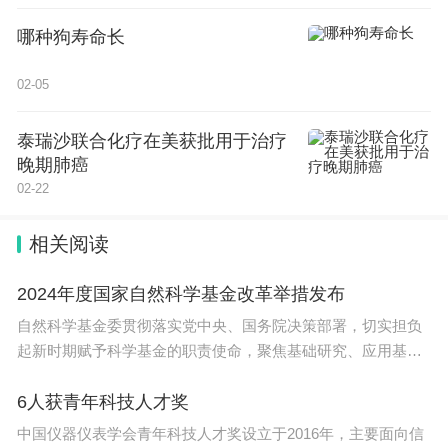
昌、束星北、程开甲、李政道等一批杰出物理学家，
哪种狗寿命长
历代学人创造了学科的辉煌。
02-05
“建设发展研究院使命光荣、任重道远，我将全力以
赴。”林海青在介绍浙江大学物理高等研究院发展构
泰瑞沙联合化疗在美获批用于治疗
想时说，科学家们将广泛开展基础研究的国际合作，
晚期肺癌
促进多学科交叉融合，产出一批高质量的科研成果，
02-22
为建设世界一流的物理学科不懈努力。
相关阅读
未来，浙江大学物理高等研究院将从理论物理、数学
2024年度国家自然科学基金改革举措发布
物理、统计物理、生物物理、计算物理等学科方向
自然科学基金委贯彻落实党中央、国务院决策部署，切实担负
中，开展原创性和引领性的前沿基础研究，持续产生
起新时期赋予科学基金的职责使命，聚焦基础研究、应用基础
国际影响的重要研究成果，促进国际交流与合作，努
研
力建成具有重要国际影响力的一流前沿基础研究机
6人获青年科技人才奖
中国仪器仪表学会青年科技人才奖设立于2016年，主要面向信
构。