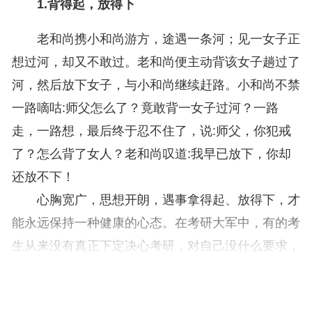
1.背得起，放得下
老和尚携小和尚游方，途遇一条河；见一女子正
想过河，却又不敢过。老和尚便主动背该女子趟过了
河，然后放下女子，与小和尚继续赶路。小和尚不禁
一路嘀咕:师父怎么了？竟敢背一女子过河？一路
走，一路想，最后终于忍不住了，说:师父，你犯戒
了？怎么背了女人？老和尚叹道:我早已放下，你却
还放不下！
心胸宽广，思想开朗，遇事拿得起、放得下，才
能永远保持一种健康的心态。在考研大军中，有的考
生从来没有真正下定决心考研，对自己没什么要求，
读研亦可，工作也不错。所以总觉得还有退路。一旦
有了困难，有了压力，很容易就懒惰下去，甚至逃