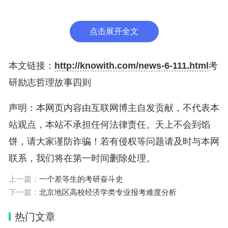
走。有的考生看淡结果，但目标很明确，不到考完决
不放弃。破釜沉舟搏一搏，用十足的力气赴考，最终
点击展开全文
却能获得得意想不到的惊喜
2.最有价值的人
曾经有个小国到中国来，进贡
本文链接：
http://knowith.com/news-6-111.html
考
了三个一模一样的金人，金壁辉煌，把皇帝高兴坏
研励志哲理故事四则
了。可是这小国不厚道，同时出一道题目：这三个金
声明：本网页内容由互联网博主自发贡献，不代表本
人哪个最有价值？皇帝想了许多的办法，请来珠宝匠
站观点，本站不承担任何法律责任。天上不会到馅
检查，称重量，看做工，都是一模一样的。怎么办？
饼，请大家谨防诈骗！若有侵权等问题请及时与本网
使者还等着回去汇报呢。泱泱大国，不会连这个小事
联系，我们将在第一时间删除处理。
都不懂吧？
最后，有一位退位的老大臣说他有办法。皇帝将
上一篇：
一个差等生的考研奋斗史
下一篇：
北京地区高校经济学类专业报考难度分析
使者请到大殿，老臣胸有成足地拿着三根稻草，插入
第一个金人的耳朵里，这稻草从另一边耳朵出来了。
热门文章