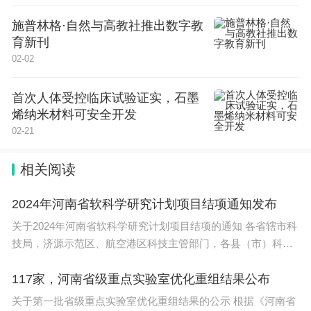
上，也学到了东西，无怨无悔。
施普林格·自然与高教社推出数字教
育新刊
4.人生的抉择
有三个人要被关进监狱三年，监狱
02-02
长给他们三个一人一个要求。美国人爱抽雪茄，要了
三箱雪茄。法国人最浪漫，要一个美丽的女子相伴。
首次人体受控临床试验证实，石墨
而犹太人说，他要一部与外界沟通的电话。三年过
烯纳米材料可安全开发
02-21
后，第一个冲出来的是美国人，嘴里鼻孔里塞满了雪
茄，大喊道：”给我火，给我火！”原来他忘了要火
相关阅读
了。接着出来的是法国人。只见他手里抱着一个小孩
子，美丽女子手里牵着一个小孩子，肚子里还怀着第
2024年河南省软科学研究计划项目结项通知发布
三个。最后出来的是犹太人，他紧紧握住监狱长的手
关于2024年河南省软科学研究计划项目结项的通知 各省辖市科
技局，济源示范区、航空港区科技主管部门，各县（市）科技
说：”这三年来我每天与外界联系，我的生意不但没
主管
有停顿，反而增长了200％，为了表示感谢，我送你
117家，河南省级重点实验室优化重组结果公布
一辆劳施莱斯！”
关于第一批省级重点实验室优化重组结果的公示 根据《河南省