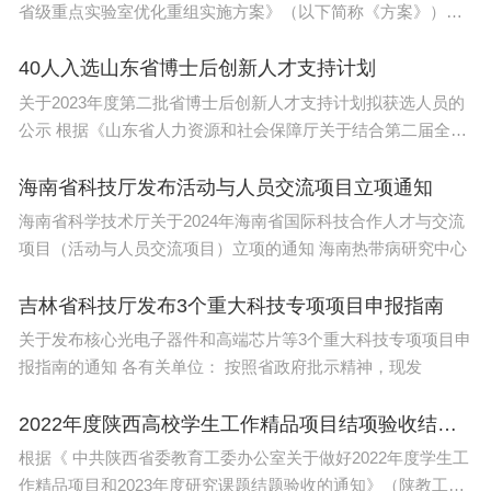
这个故事告诉我们，什么样的选择决定什么样的
省级重点实验室优化重组实施方案》（以下简称《方案》）
（豫科〔20
生活。今天的生活是由三年前我们的选择决定的，而
40人入选山东省博士后创新人才支持计划
今天我们的抉择将决定我们三年后的生活。我们要选
关于2023年度第二批省博士后创新人才支持计划拟获选人员的
择接触最新的信息，了解最新的趋势，从而更好的创
公示 根据《山东省人力资源和社会保障厅关于结合第二届全国
造自己的将来。在研究生培养机制改革逐步推进的今
博
海南省科技厅发布活动与人员交流项目立项通知
天，我们都应重新审视一下自己的考研动机、树立正
海南省科学技术厅关于2024年海南省国际科技合作人才与交流
确的考研心态，使自己跟上研究生教育的潮流，更加
项目（活动与人员交流项目）立项的通知 海南热带病研究中心
接近研究生教育的初衷。
吉林省科技厅发布3个重大科技专项项目申报指南
考研励志哲理故事四则
关于发布核心光电子器件和高端芯片等3个重大科技专项项目申
报指南的通知 各有关单位： 按照省政府批示精神，现发
2022年度陕西高校学生工作精品项目结项验收结果公示
根据《 中共陕西省委教育工委办公室关于做好2022年度学生工
作精品项目和2023年度研究课题结题验收的通知》（陕教工生