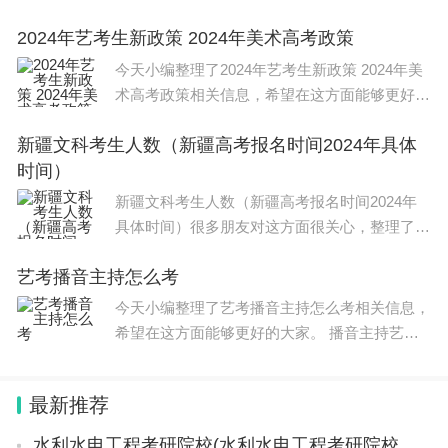
望在这方面能够更好帮助到大家。 北京2023年
2024年艺考生新政策 2024年美术高考政策
艺术统考具体时间是2022年12月到2023年1月，
具体安排以教育部公布
今天小编整理了2024年艺考生新政策 2024年美
术高考政策相关信息，希望在这方面能够更好帮
助到大家。 2024年艺考改革政策如下 一、统考
新疆文科考生人数（新疆高考报名时间2024年具体
加强、校考诚少 1.严格控制校考范围和规模
时间）
新疆文科考生人数（新疆高考报名时间2024年
具体时间）很多朋友对这方面很关心，整理了相
关文章，供大家参考，一起来看一下吧！ 新疆2
艺考播音主持怎么考
022年文科考生人数是21.85（万人），各省高考
报名人数排名： 1、河南13
今天小编整理了艺考播音主持怎么考相关信息，
希望在这方面能够更好的大家。 播音主持艺考
需要的条件如下： 1. 五官端正，落落大方，身
高合规。 播音主持艺考对于外形的要求是需要
最新推荐
考生仪态
水利水电工程考研院校(水利水电工程考研院校排名)