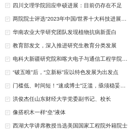
第二个金人的稻草从嘴巴里直接掉出来，而第三个金
四川文理学院回应申硕进展：目前仍存在不足
人，稻草进去后掉进了肚子，什么响动也没有。老臣
两院院士评选“2023年中国/世界十大科技进展新闻”将于1月11日发布
说：第三个金人最有价值！使者默默无语，答案正
确。
华南农业大学研究团队发现植物抗病新蛋白
这个故事告诉我们，最有价值的人，不是听了之
教育部发文，深入推进研究生教育分类发展
后能说的人，更不是听不进去的人，而是听了之后用
电科大新疆研究院和喀大电子与通信工程学院揭牌筹建
心思考的人。上帝给我们两只耳朵一个嘴巴，本来就
是让我们多听少说的。善于倾听和思考，才是成熟的
“破五唯”后，“立新标”应以特色发展为出发点
人最基本的素质。 考研的成功者大多是”站在巨人肩
门槛低、时间短！“速成博士”泛滥，亟须稳妥应对
上”，多听前辈的意见，多积累前辈的经验，自己结
洪俊杰任山东财经大学党委副书记、校长
合自身特点去总结，最后形成自己的经验和计划的
人。那些模仿别人复习进度和模式的人只能成为他人
像搭积木一样“垒”液体
所谓经验的牺牲品。那些整日将方法和技巧挂在嘴
西湖大学讲席教授当选美国国家工程院外籍院士
边，而不下苦功夫的人更会一事无成