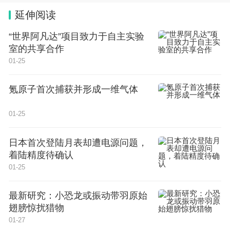
3.像鹰一样飞翔
一个人在高山之巅的鹰巢里，抓
延伸阅读
到了一只幼鹰，他把幼鹰带回家，养在鸡笼里。这只
“世界阿凡达”项目致力于自主实验
幼 鹰和鸡一起啄食、嬉闹和休息。它以为自己是一
室的共享合作
只鸡。这只鹰渐渐长大，羽翼丰满了，主人想把它训
01-25
练成猎鹰，可是由于终日和鸡混在一起，它已经变得
氪原子首次捕获并形成一维气体
和鸡完全一样，根本没有飞的愿望了。主人试了各种
办法，都毫无效果，最后把它带到山顶上，一把将它
01-25
扔了出去 。这只鹰像块石头似的，直掉下去，慌乱
日本首次登陆月表却遭电源问题，
之中它拼命地扑打翅膀，就这样，它终于飞了起来！
着陆精度待确认
磨练召唤成功的力量。在考研择校中，当周围的
01-25
同学还在为报考何校发愁时，有些同学早已立志报考
最有价值的学校和专业，他们的挑战精神是值得提倡
最新研究：小恐龙或振动带羽原始
翅膀惊扰猎物
的。对于那些想在考研中磨砺自己，想真正见识学术
01-27
前沿的有志青年，值得报考名校一搏。即使没有考