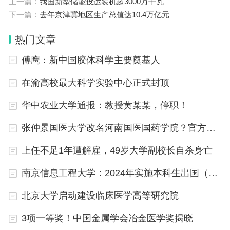
上一篇：
我国新型储能投运装机超3000万千瓦
管，将科研作风学风建设状况作为对科技类社会团体
下一篇：
去年京津冀地区生产总值达10.4万亿元
考核、评价和评估的重要内容。
热门文章
据悉，科技部、中国科协将持续开展科研作风学风建
傅鹰：新中国胶体科学主要奠基人
设状况监测，引导科研作风学风建设不断走深走实。
在渝高校最大科学实验中心正式封顶
（记者刘垠）
华中农业大学通报：教授黄某某，停职！
张仲景国医大学改名河南国医国药学院？官方回复
上任不足1年遭解雇，49岁大学副校长自杀身亡
南京信息工程大学：2024年实施本科生出国（境）升学倍增行动
北京大学启动建设临床医学高等研究院
3项一等奖！中国金属学会冶金医学奖揭晓