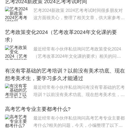
艺考2024新政策 2024艺考考试时间
帮助。 2024年新高考选科要求如下： 教育部要
求同一高校相
艺考2024新政策 2024艺考考试时间很多朋友对
这方面很关心，整理了相关文章，供大家参考，
一起来看一下吧！ 艺考2024新政策如下： 1、
艺考政策变化2024（艺考改革2024年文化课的要
进一步扩大省级统考范围。 2、严控校考范围和
求）
规模。 3、推
最近经常有小伙伴私信询问艺考政策变化2024
（艺考改革2024年文化课的要求）相关的问
题，今天，小编整理了以下内容，希望可以对大
有没有零基础的艺考培训？以前没有美术功底、现在
家有所帮助。 艺考政策变化2024如下： 1、本
想考美术生，要学习多久才能通过
科艺术类专业点增加。
最近经常有小伙伴私信询问有没有零基础的艺考
培训？以前没有美术功底、现在想考美术生，要
学习多久才能通过相关的问题，今天，小编整理
高考艺考专业主要都考什么?
了以下内容，希望可以对大家有所帮助。 2024
年高考艺考政策： 一
最近经常有小伙伴私信询问高考艺考专业主要都
考什么?相关的问题，今天，小编整理了以下内