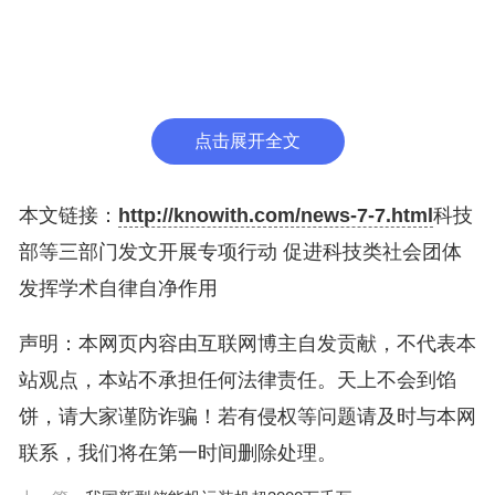
“科技类社会团体可接受委托组成专家组，开展科研
失信案件的学术调查，对是否构成学术不端作出独
立、专业、客观的判断。”《专项行动》还明确，支
持科技类社会团体参与科研活动行为规范、科研失信
点击展开全文
行为认定标准制定等工作。
“推动科技类社会团体制定实施学科学术评价规范”也
本文链接：
http://knowith.com/news-7-7.html
科技
被写入文件中，强调要从分类评价、同行评议、代表
部等三部门发文开展专项行动 促进科技类社会团体
作评价等方面探索制定本学科学术评价规范。各业务
发挥学术自律自净作用
主管单位要组织所主管科技类社会团体在奖项评选、
声明：本网页内容由互联网博主自发贡献，不代表本
人才举荐、院士推选、青年支持工程等科技评价活动
站观点，本站不承担任何法律责任。天上不会到馅
中贯彻实施。
饼，请大家谨防诈骗！若有侵权等问题请及时与本网
具体到如何落实，《专项行动》要求，要强化各级业
联系，我们将在第一时间删除处理。
务主管单位、行业管理部门、登记管理机关的协同监