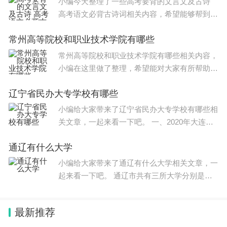
小编今天整理了一些高考要背的文言文及古诗
高考语文必背古诗词相关内容，希望能够帮到大
家。 高中必考古诗文 《望海潮》 柳 永 东南形
常州高等院校和职业技术学院有哪些
胜，三吴都会，钱塘自古繁华。烟柳画桥，风帘
翠幕，参差十万人家
常州高等院校和职业技术学院有哪些相关内容，
小编在这里做了整理，希望能对大家有所帮助，
关于常州高等院校和职业技术学院有哪些信息，
辽宁省民办大专学校有哪些
一起来了解一下吧！ 常州市拥有多所高等院校
和职业技术学院，下面为
小编给大家带来了辽宁省民办大专学校有哪些相
关文章，一起来看一下吧。 一、2020年大连比
较好的大专院校有哪些 序号 学校名称 主管部门
通辽有什么大学
所在地 办学层次 备注 1 大连职业技术学院 辽宁
省 大连市
小编给大家带来了通辽有什么大学相关文章，一
起来看一下吧。 通辽市共有三所大学分别是：
内蒙古民族大学、通辽职业学院、科尔沁艺术职
业学院。 |二、 内蒙古民族大学简介 内蒙古民族
最新推荐
大学始