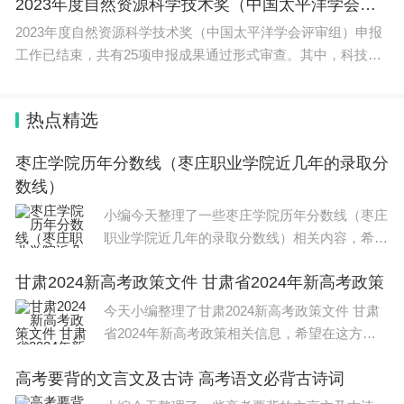
2023年度自然资源科学技术奖（中国太平洋学会评审组）申报项目公示
2023年度自然资源科学技术奖（中国太平洋学会评审组）申报
工作已结束，共有25项申报成果通过形式审查。其中，科技进
步奖12项
热点精选
枣庄学院历年分数线（枣庄职业学院近几年的录取分
数线）
小编今天整理了一些枣庄学院历年分数线（枣庄
职业学院近几年的录取分数线）相关内容，希望
能够帮到大家。 枣庄学院历年分数线如下： 20
甘肃2024新高考政策文件 甘肃省2024年新高考政策
23年： 文科本科一批：理科478分，文科479
分。
今天小编整理了甘肃2024新高考政策文件 甘肃
省2024年新高考政策相关信息，希望在这方面
能够更好的大家。 甘肃新高考政策时间是2024
高考要背的文言文及古诗 高考语文必背古诗词
年。根据甘肃省政府新闻办2021年9月15日召开
的“甘肃省深化高等