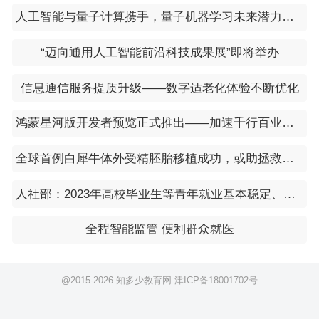
人工智能与量子计算携手，量子机器学习未来潜力有多大
“迈向通用人工智能前沿科技成果展”即将举办
信息通信服务提质升级——数字适老化体验不断优化
鸿蒙星河版开发者预览正式推出——加速千行百业应用鸿蒙化
全球首例白犀牛体外受精胚胎移植成功，或助拯救仅存两只的北方白犀牛
人社部：2023年高校毕业生等青年就业基本稳定、持续好转
全程智能监管 便利群众就医
@2015-
2026 知多少教育网
津ICP备18001702号