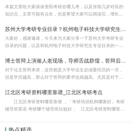
本篇文章给大家谈谈资阳考研在哪儿考，以及张韬几岁对应的
知识点，文章可能有点长，但是希望大家可以阅读完，增长自
己的知识，最重要的是希望对各位有所帮助，可以解决了您的
问题，不要忘了收藏本站喔。本文目录张韬几岁30岁
苏州大学考研专业目录？杭州电子科技大学研究生专业目录
大家好，感谢邀请，今天来为大家分享一下苏州大学考研专业
目录的问题，以及和杭州电子科技大学研究生专业目录的一些
困惑，大家要是还不太明白的话，也没有关系，因为接下来将
为大家分享，希望可以帮助到大家，解决大家的问题，下
博士答辩上演催人老现场，导师舌战群儒，答辩后学生比老师还沧桑
对于论文答辩来讲，这些都是大学毕业生必须要经历的一关，
但是学历越高，那么对于答辩的要求也就越高。尤其是对于硕
士和博士相比，本科大学生的毕业答辩根本不值一提，几乎在
他们眼里就是小儿科一样，只要大学生
江北区考研资料哪里靠谱_江北区考研考点
江北区考研资料哪里靠谱 ，「考研培训机构哪家好」考研
辅导班英语 考研哪个辅导班比较好， 江北区考研资料哪里靠
谱 对于即将参加考研的学生而言，考研资料是必不可少的学习
工具之一，而如何获取质量优良的资料也
热点精选