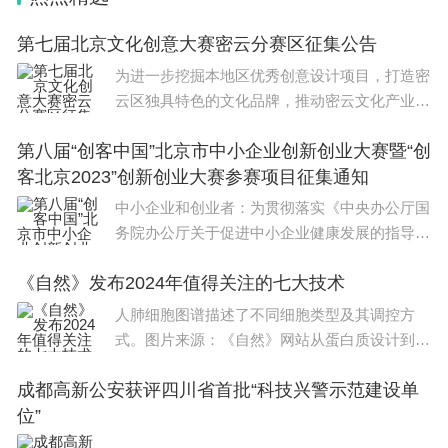
第七届北京文化创意大赛密云分赛区征集公告
为进一步挖掘本地区优秀创意设计项目，打造密
云区独具特色的文化品牌，推动密云文化产业高
质量发展，区委宣传部将举办第七届北京文创大
第八届“创客中国”北京市中小企业创新创业大赛暨“创
赛密云分赛区赛事，现公告如下：一、参赛条件
客北京2023”创新创业大赛参赛项目征集通知
1.参赛项目符合
中小企业和创业者：为贯彻落实《中央办公厅国
务院办公厅关于促进中小企业健康发展的指导意
见》精神，按照《工业和信息化部 财政部关于
《自然》发布2024年值得关注的七大技术
举办第八届“创客中国”中小企业创新创业大赛的
通知》（
人肺细胞图谱描述了不同细胞类型及其调控方
式。图片来源：《自然》网站从蛋白质设计到3
D打印，从大片段DNA插入到检测深度伪造内
成都高新公安获评四川省首批“科技兴警示范建设单
容……《自然》网站22日发布了2024年值得关
位”
注的七大技术领域，并指出人工智能（AI）的进
步是这些