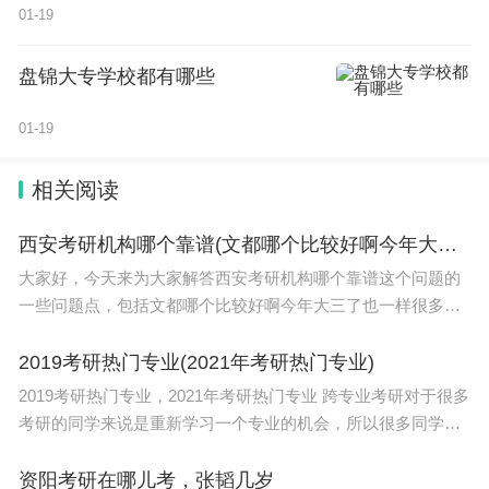
01-19
盘锦大专学校都有哪些
01-19
相关阅读
西安考研机构哪个靠谱(文都哪个比较好啊今年大三了)
大家好，今天来为大家解答西安考研机构哪个靠谱这个问题的
一些问题点，包括文都哪个比较好啊今年大三了也一样很多人
还不知道，因此呢，今天就来为大家分析分析，现在让我们一
起来看看吧！如果解决了您的问题，还望您关注下本
2019考研热门专业(2021年考研热门专业)
2019考研热门专业，2021年考研热门专业 跨专业考研对于很多
考研的同学来说是重新学习一个专业的机会，所以很多同学在
跨专业之前会认真的挑选自己要选择的专业，那么对于想要跨
专业的同学来说想要跨专业应该看哪些原
资阳考研在哪儿考，张韬几岁