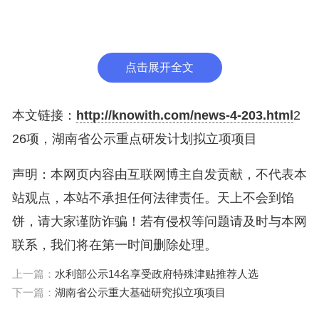
监督举报电话：0731-88988999（监督与诚信处）
0731-88988679（机关纪委）
点击展开全文
邮箱：hnst_jg@hnst.gov.cn
本文链接：
http://knowith.com/news-4-203.html
2
26项，湖南省公示重点研发计划拟立项项目
地址：长沙市岳麓大道233号科技大厦
声明：本网页内容由互联网博主自发贡献，不代表本
邮编：410013
站观点，本站不承担任何法律责任。天上不会到馅
饼，请大家谨防诈骗！若有侵权等问题请及时与本网
附件：2024年省重点研发计划拟立项项目公示名单
联系，我们将在第一时间删除处理。
湖南省科学技术厅
上一篇：
水利部公示14名享受政府特殊津贴推荐人选
下一篇：
湖南省公示重大基础研究拟立项项目
2024年6月24日