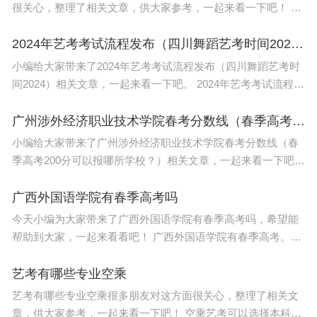
很关心，整理了相关文章，供大家参考，一起来看一下吧！ 会
学习，和会答题是两回事。如果你感觉上课听懂了，答题又答
不好，这时你要多研究答题的方
2024年艺考考试流程发布（四川舞蹈艺考时间2024）
小编给大家带来了2024年艺考考试流程发布（四川舞蹈艺考时
间2024）相关文章，一起来看一下吧。 2024年艺考考试流程发
布答案如下： 一、北京 1、2024年艺术类专业全市统一考试包
括音乐
广州涉外经济职业技术学院春考分数线（春季高考200分可以报哪所学校？）
小编给大家带来了广州涉外经济职业技术学院春考分数线（春
季高考200分可以报哪所学校？）相关文章，一起来看一下吧。
178分。广州涉外经济职业技术学院经广东省人民政府批准、教
育部备案的民办全日制普
广西外国语学院有春季高考吗
今天小编为大家带来了广西外国语学院有春季高考吗，希望能
帮助到大家，一起来看看吧！ 广西外国语学院有春季高考。春
季高考是缓解夏季一次高考对考生的压力，带给考生更多的接
受高等教育机会的高考。
艺考有哪些专业空乘
艺考有哪些专业空乘很多朋友对这方面很关心，整理了相关文
章，供大家参考，一起来看一下吧！ 空乘艺考可以选择本科的