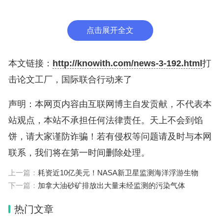
更多快速生成伪造论文的方法，可以避开现有的检测
点击展开全文
技术。
该声明是去年5月国际出版伦理委员会（COPE）与
本文链接：
http://knowith.com/news-3-192.html
打
国际科学、技术和医学出版商协会（STM）召开的
击论文工厂，国际联合行动来了
一次峰会的结果。研究人员、研究诚信分析师、出版
声明：本网页内容由互联网博主自发贡献，不代表本
商和资助机构代表参加了会议，并在声明中提出需要
站观点，本站不承担任何法律责任。天上不会到馅
采取5个方面的行动：提高对相关问题的教育和认
饼，请大家谨防诈骗！若有侵权等问题请及时与本网
识；对论文工厂进行详细研究；改进出版后的更正；
联系，我们将在第一时间删除处理。
支持开发核实作者、编辑和审稿人身份的工具；确保
上一篇：
耗资近10亿美元！NASA新卫星监测海洋浮游生物
出版流程中处理问题的小组间的沟通。每一个方面的
下一篇：
加拿大油砂矿排放出大量未经监测的污染气体
行动都有一个对应的工作组。
热门文章
该声明的签署机构包括欧洲研究委员会、出版服务公