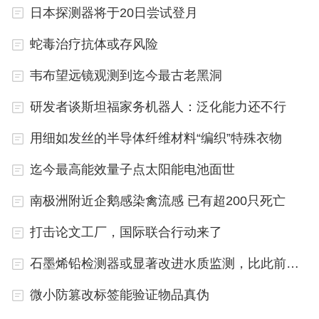
日本探测器将于20日尝试登月
司科睿唯安以及包括爱思唯尔、威立和施普林格·自
蛇毒治疗抗体或存风险
然在内的主要出版商。“实际上，这份共识声明只是
我们下一步工作的基础。”COPE理事会成员、制定
韦布望远镜观测到迄今最古老黑洞
这份共识声明的“United2Act”指导小组联席主席Debo
研发者谈斯坦福家务机器人：泛化能力还不行
rah Kahn说。
用细如发丝的半导体纤维材料“编织”特殊衣物
大多数工作组已经举行了第一次会议。德国柏林自由
迄今最高能效量子点太阳能电池面世
大学社会科学家、独立研究诚信分析师Anna Abalkin
南极洲附近企鹅感染禽流感 已有超200只死亡
a是包括“研究组”在内的3个工作组的成员，她表
示，“对论文工厂进行详细研究”工作组将采取学术方
打击论文工厂，国际联合行动来了
法研究论文工厂，以填补有关其地位和规模的知识空
石墨烯铅检测器或显著改进水质监测，比此前技术灵敏百万倍
白。Abalkina希望发表两三篇与之相关的论文。
微小防篡改标签能验证物品真伪
Kahn表示，其中一个工作组将开发论文工厂及其运