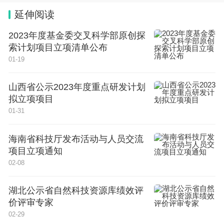
延伸阅读
作方式的教育辅助工具。“由于语言和文化的差异，
为使用者量身定制培训内容非常重要。”
2023年度基金委交叉科学部原创探
索计划项目立项清单公布
01-19
为确保后续行动的顺利开展，Kahn要求每个工作组
在6月前报告进展情况，届时她将在希腊雅典向世界
山西省公示2023年度重点研发计划
研究诚信大会与会者通报最新进展情况。
拟立项项目
01-31
Day没有参与制定这份声明，他对此表示欢迎。他希
海南省科技厅发布活动与人员交流
望看到工作组将要做什么的更多细节，以便将其应用
项目立项通知
到实际工作中。
02-08
“论文工厂正在发生巨大变化。它们会预料到我们正
湖北公示省自然科技资源库绩效评
价评审专家
在做什么，他们会改变自己的做法。”Kahn说。因
02-29
此，要想真正解决这一问题，还需要持续努力。