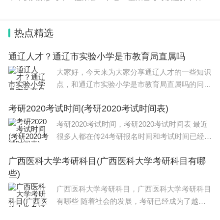
航空服务于管理和专科的空中乘务专业。 空乘专业属于艺术类
专业之一，由招生
热点精选
通辽人才？通辽市实验小学是市教育局直属吗
大家好，今天来为大家分享通辽人才的一些知识
点，和通辽市实验小学是市教育局直属吗的问题
解析，大家要是都明白，那么可以忽略，如果不
考研2020考试时间(考研2020考试时间表)
太清楚的话可以看看本篇文章，相信很大概率可
以解决您的问题，接下来我们就一起来看看吧
考研2020考试时间，考研2020考试时间表 最近
很多人都在传24考研报名时间和考试时间已经确
定，搞得大家人心惶惶。但其实还没有，大家现
广西医科大学考研科目(广西医科大学考研科目有哪
在看到的说24考研报名时间和考试时间已经确定
些)
的消息一定是假的，不要信。但是从往
广西医科大学考研科目，广西医科大学考研科目
有哪些 随着社会的发展，考研已经成为了越来
越多大学生的选择。而在考研的过程中，选择适