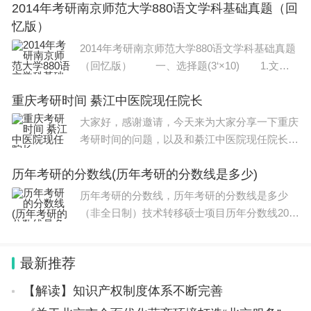
2014年考研南京师范大学880语文学科基础真题（回
合自己的科目是非常重要的一步。新传考研科
忆版）
目？今天，我们就来探讨一下新传考研科目
2014年考研南京师范大学880语文学科基础真题
（回忆版） 一、选择题(3‘×10) 1.文学
革命初期，林纡反对白话文的文章有() A.
重庆考研时间 綦江中医院现任院长
《论古文白话之消长》 B.《寄胡适之》 C.《估
学衡》 D.《致蔡鹤卿太史书》 2.
大家好，感谢邀请，今天来为大家分享一下重庆
考研时间的问题，以及和綦江中医院现任院长的
一些困惑，大家要是还不太明白的话，也没有关
历年考研的分数线(历年考研的分数线是多少)
系，因为接下来将为大家分享，希望可以帮助到
大家，解决大家的问题，下面就开始吧！本文目
历年考研的分数线，历年考研的分数线是多少
录法
（非全日制）技术转移硕士项目历年分数线202
2年情况分析：进复试52人，最终录取30人，录
取率仅为58%。经统计，最高分406分，最低分2
最新推荐
70分，平均分为336分。复试中，369分以上的
前十名刷了
【解读】知识产权制度体系不断完善