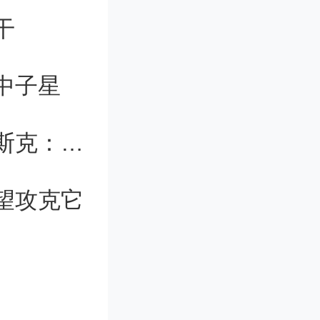
干
形粒子对
只需改变
中子星
特斯拉人形机器人最早明年交付，马斯克：价值潜力远超其他产品总和
的光相互
望攻克它
周围的高