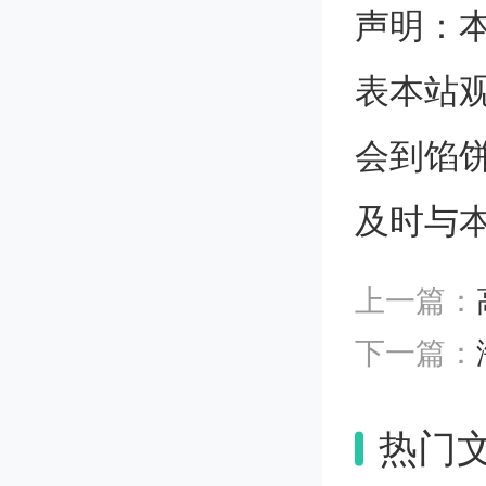
声明：
角，这
表本站
日本神
会到馅
色的全
及时与
的粒径
上一篇：
体悬浮
下一篇：
现象以
热门
开发结