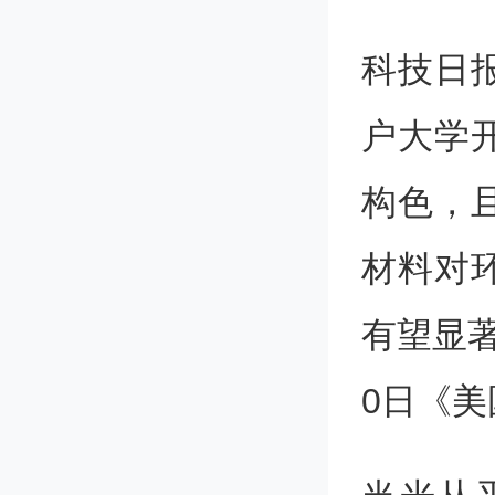
科技日报
户大学
构色，
材料对
有望显
0日《