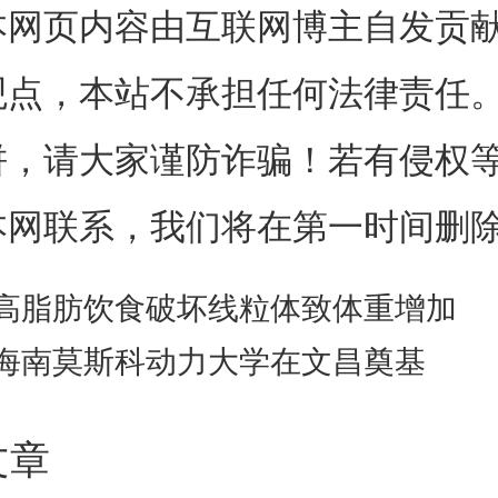
本网页内容由互联网博主自发贡
使得材料呈现虹彩色。
观点，本站不承担任何法律责任
户大学材料工程师一直在开发一
饼，请大家谨防诈骗！若有侵权
新方法。在前期工作中，他们实
本网联系，我们将在第一时间删
控制并开发了球形和晶体硅纳米
高脂肪饮食破坏线粒体致体重增加
液。这些单一的硅纳米颗粒通过
海南莫斯科动力大学在文昌奠基
明亮的颜色散射光线，这使工程
文章
构色墨水。