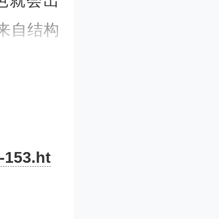
色就会出
来自结构
色，也不
见的结构
光盘，能
而变化的
-153.ht
整齐的纳
取决于视