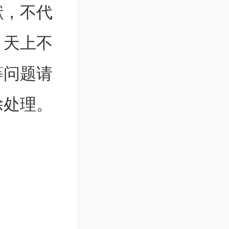
献，不代
。天上不
种产生颜
等问题请
现了精确
除处理。
粒子的胶
米氏共振
师们能够