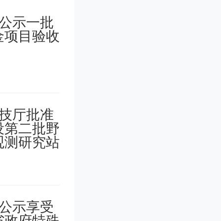
体。
待着他们
涂层的颜
的墨水，
。