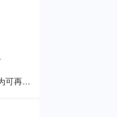
粒子厚度
方米的重量
的彩色涂层
？
墨水的特
半球形光伏电池大幅提高能效，有望为可再生能源技术开辟新应用领域
很小，但
的散射效