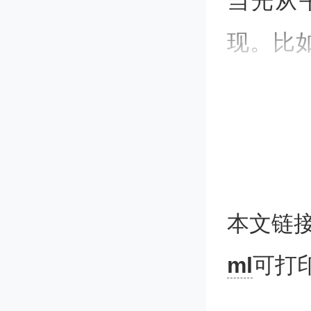
当光从
现。比
色，其
会随观
色例子
看到不
本文链
颜色叫
ml
可打
米结构