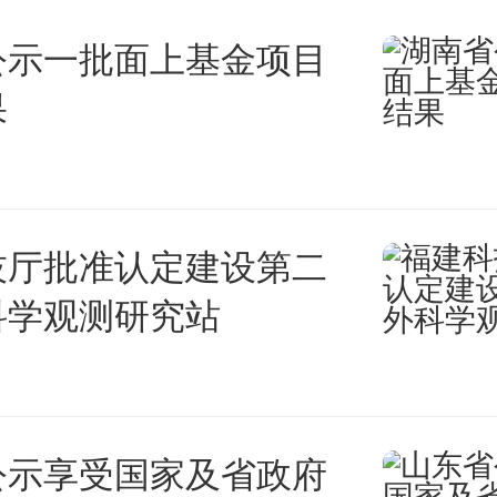
意味着，着色只需极少量的硅晶
公示一批面上基金项目
果
一步的开发和完善，研究人员期
有更多有趣的应用。例如，飞机
百公斤重，如果使用基于纳米球
技厅批准认定建设第二
够将重量降低到原来的10%以下
科学观测研究站
公示享受国家及省政府