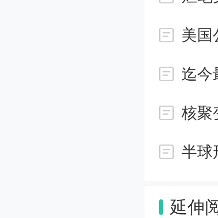
研究人
美国
只有10
不到0.
迄今
之一。
核聚
他们使
性。结
反射率
延伸