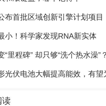
员表示，单层稀疏分布的硅纳米
公布首批区域创新引擎计划项目
0—200纳米，颜色鲜艳，每平
5克。这使其成为世界上最轻薄
最小！科学家发现RNA新实体
变“里程碑” 却只够“洗个热水澡”
用计算机模拟来探索不同情况下
果表明，尽管纳米球覆盖的表面
很高，这是由于其具有非常大
阅读