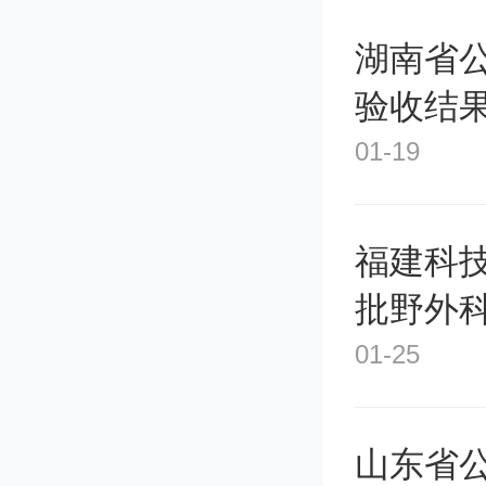
率。这
湖南省
验收结
经过进
01-19
的技术
料有几
福建科
或许能
批野外
01-25
山东省