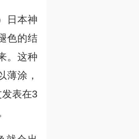
欣）日本神
褪色的结
来。这种
以薄涂，
发表在3
。