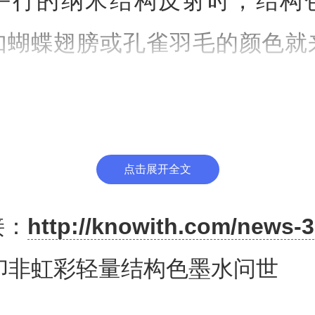
平行的纳米结构反射时，结构
如蝴蝶翅膀或孔雀羽毛的颜色就
优点是不会随着时间的流逝而褪
察角度改变而改变。生活中最常
可能是光盘：从不同角度看一张
点击展开全文
同的颜色。这种随观察角度改变
接：
http://knowith.com/news-3
虹彩色。从工业角度来看，排列
印非虹彩轻量结构色墨水问世
不容易上色或打印，并且颜色