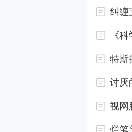
纠缠
在米氏
特定波
《科
颗粒的
新方法
讨厌
作用产
视网
效散射
烂笔