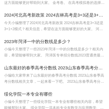
这方面能够更好帮助到大家。 金考卷。 在高考模拟卷的选择
上，金考卷是一个比较好的品牌。金考卷的试卷内容全面、考
点全面、题型全面，解
2024河北高考新政策 2024吉林高考是3+3还是3+1+2模式？
今天小编整理了2024河北高考新政策 2024吉林高考是3+3还是
3+1+2模式？相关信息，希望在这方面能够更好的大家。 河北
2024单招政策如下： 单独招生是教育部为进一步完善具有中国
特色的高等职
2023年菏泽一中的分数线是多少？
小编今天整理了一些2023年菏泽一中的分数线是多少？相关内
容，希望能够帮到大家。 菏泽医专单招分数线2023普通类最低
录取分数线是215分。 2022年单招录取分数： 菏泽医学专科学
校2022
山东最好的春季高考分数线 2023山东春季高考分数线
小编给大家带来了山东最好的春季高考分数线 2023山东春季高
考分数线相关文章，一起来看一下吧。 2023山东春季高考分数
线如下： 1、环境保护211分 2、建筑设计与管理252分 3、食品
加
绥化学院一本专业有哪些
小编今天整理了一些绥化学院一本专业有哪些相关内容，希望
能够帮到大家。 绥化学院一流本科专业有数学与应用数学、食