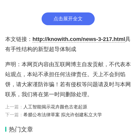
比例组合在一起，能有效地“混搭”物理性质，从而提
点击展开全文
出一种同时具有手性晶体结构和超导性的新材料。
该团队首先研究了不同的混合物比例，发现在大约8
本文链接：
http://knowith.com/news-3-217.html
具
0%的铱内含物中，手性晶体结构的比例在室温下迅
有手性结构的新型超导体制成
速增加。当样品冷却到低温，他们能确认高达85%左
声明：本网页内容由互联网博主自发贡献，不代表本
右的超导性。这留下了一个“小窗口”，手性和超导性
站观点，本站不承担任何法律责任。天上不会到馅
两种属性都可在其中显现。显然，他们的新化合物是
饼，请大家谨防诈骗！若有侵权等问题请及时与本网
一种具有手性结构的超导体。
联系，我们将在第一时间删除处理。
研究团队还证实，超导性是在本体中产生的，而不是
上一篇：
人工智能揭示花卉颜色古老起源
下一篇：
希腊公布法律草案 拟允许创建私立大学
从表面产生的。他们的工作展示了“混搭”方法在制造
新的奇异超导体方面的潜力。
热门文章