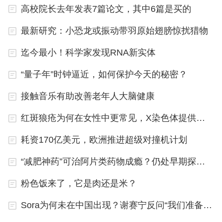
高校院长去年发表7篇论文，其中6篇是买的
最新研究：小恐龙或振动带羽原始翅膀惊扰猎物
迄今最小！科学家发现RNA新实体
“量子年”时钟逼近，如何保护今天的秘密？
接触音乐有助改善老年人大脑健康
红斑狼疮为何在女性中更常见，X染色体提供新答案
耗资170亿美元，欧洲推进超级对撞机计划
“减肥神药”可治阿片类药物成瘾？仍处早期探索阶段
粉色饭来了，它是肉还是米？
Sora为何未在中国出现？谢赛宁反问“我们准备好了吗？”