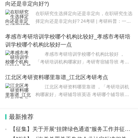
向还是非定向好?)
家半导体发光器件（LED）应用产品质量检验
在职研究生选择定向还是非定向，在职研究生选
择定向还是非定向好? 24考研 | 考研科普：一文
说明白定向和非定向就业两者的区别，怎么选
孝感市考研培训学校哪个机构比较好_孝感市考研培
择？ 林晨考研北京每年都有考生会因分不清“定
训学校哪个机构比较好一点
向培养”和“非定向培养”的区别，而
孝感市考研培训学校哪个机构比较好 ，
「考研培训机构哪家好」考研寄宿辅导班 考研
报培训班， 孝感市考研培训学校哪个机构比较
江北区考研资料哪里靠谱_江北区考研考点
好 对于即将参加考研的学生而言，考研资料是
必不可少的学习工具之一，而如何获取质量
江北区考研资料哪里靠谱 ，「考研培训机
构哪家好」考研辅导班英语 考研哪个辅导班比
较好， 江北区考研资料哪里靠谱 对于即将参
加考研的学生而言，考研资料是必不可少的学习
最新推荐
工具之一，而如何获取质量优良的资料也
【征集】关于开展“挂牌绿色通道”服务工作并征集首批挂牌绿色通道服务企业的通知