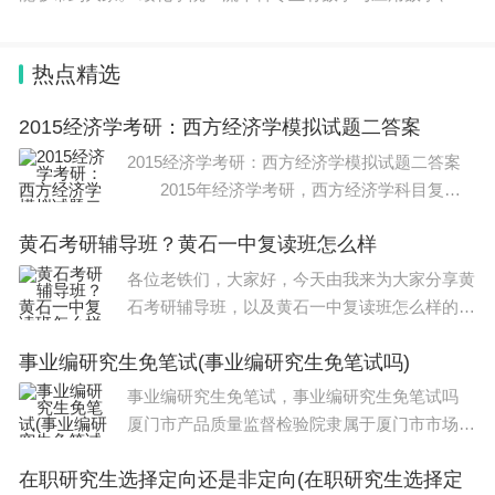
品科学与工程、特殊教育、汉语言文学、电气工程及其自动
化、英语等，以下是具
热点精选
2015经济学考研：西方经济学模拟试题二答案
2015经济学考研：西方经济学模拟试题二答案
2015年经济学考研，西方经济学科目复习
需要更多精力去把握。因为西方经济学的理论体
黄石考研辅导班？黄石一中复读班怎么样
系比较复杂，研究方法也很多，有很多纯理论的
东西需要大家去理解记忆，也有很多纯数据
各位老铁们，大家好，今天由我来为大家分享黄
石考研辅导班，以及黄石一中复读班怎么样的相
关问题知识，希望对大家有所帮助。如果可以帮
事业编研究生免笔试(事业编研究生免笔试吗)
助到大家，还望关注收藏下本站，您的支持是我
们最大的动力，谢谢大家了哈，下面我们开始吧
事业编研究生免笔试，事业编研究生免笔试吗
厦门市产品质量监督检验院隶属于厦门市市场监
督管理局，是厦门市政府依法设立的综合性产品
在职研究生选择定向还是非定向(在职研究生选择定
质量监督检验机构，设有三个国家质检中心：国