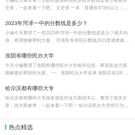
小编给大家带来了少数民族预科班的录取分数线是多少呢相关
文章，一起来看一下吧。 文史类 一本：普通班473分以上；民
族班、省外院校民族预科463分以上。 二本：普通班426分以
上；民族班、省外院校
2023年菏泽一中的分数线是多少？
小编今天整理了一些2023年菏泽一中的分数线是多少？相关内
容，希望能够帮到大家。 菏泽医专单招分数线2023普通类最低
录取分数线是215分。 2022年单招录取分数： 菏泽医学专科学
校2022
淮阴有哪些民办大学
今天小编整理了淮阴有哪些民办大学相关信息，希望在这方面
能够更好帮助到大家。 一、淮阴民办大学名单 淮阴共有1所 民
办大学 ,名单为炎黄职业技术学院,该校是由台湾东南科技大学
创办人蒋志平先生
哈尔滨都有哪些大专
哈尔滨都有哪些大专很多朋友对这方面很关心，整理了相关文
章，供大家参考，一起来看一下吧！ 哈尔滨民办大学排行为：
第一名黑龙江东方学院，第二名黑龙江外国语学院，第三名黑
龙江财经学院，第四名哈尔滨信
热点精选