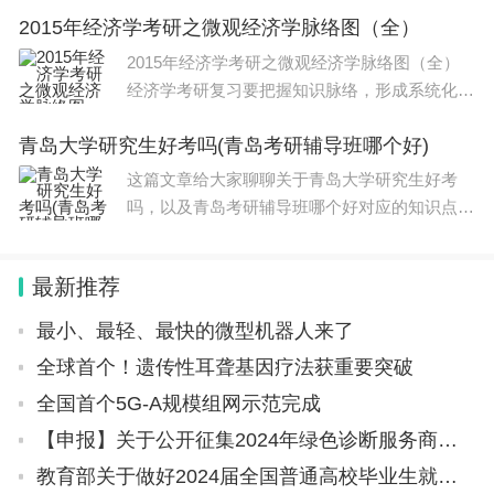
2015年经济学考研之微观经济学脉络图（全）
复杂，研究方法也很多，有很多纯理论的东西需
要大家去理解记忆，也有很多纯数据的地
2015年经济学考研之微观经济学脉络图（全）
经济学考研复习要把握知识脉络，形成系统化知
识框架，只有这样，大家才能把经济学的各个知
青岛大学研究生好考吗(青岛考研辅导班哪个好)
识点结合起来，不容易遗漏也方便记忆。为此，
小编建议2015年考研学习，要复习经济学首
这篇文章给大家聊聊关于青岛大学研究生好考
吗，以及青岛考研辅导班哪个好对应的知识点，
希望对各位有所帮助，不要忘了收藏本站哦。本
文目录青岛那个考研培训班好一点啊青岛农业大
最新推荐
学校内有考研辅导班吗青岛考研辅导班
最小、最轻、最快的微型机器人来了
全球首个！遗传性耳聋基因疗法获重要突破
全国首个5G-A规模组网示范完成
【申报】关于公开征集2024年绿色诊断服务商的通知
教育部关于做好2024届全国普通高校毕业生就业创业工作的通知（​教就业〔2023〕4号）