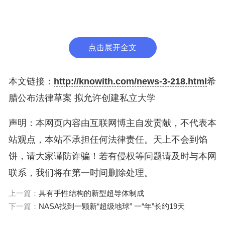
但反对者表示，这将损害已面临资金困难的公立大
学。
点击展开全文
据雅典通讯社报道，希腊政府发言人帕夫洛斯·马里
纳基斯7日表示，希腊创建私立大学的标准将是欧洲
本文链接：
http://knowith.com/news-3-218.html
希
国家中最严格的，政府的目标是在本月底前对相关法
腊公布法律草案 拟允许创建私立大学
案进行投票。
声明：本网页内容由互联网博主自发贡献，不代表本
站观点，本站不承担任何法律责任。天上不会到馅
饼，请大家谨防诈骗！若有侵权等问题请及时与本网
联系，我们将在第一时间删除处理。
上一篇：
具有手性结构的新型超导体制成
下一篇：
NASA找到一颗新“超级地球” 一“年”长约19天