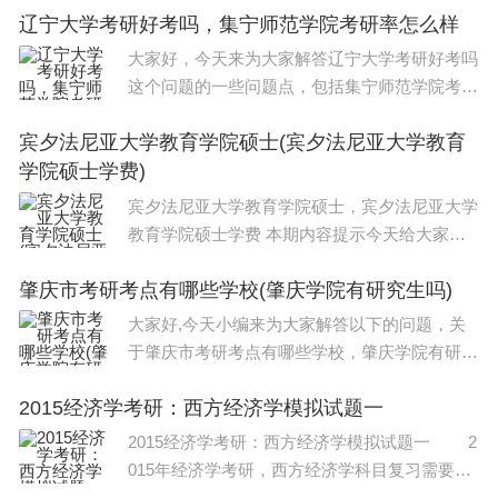
辽宁大学考研好考吗，集宁师范学院考研率怎么样
大家好，今天来为大家解答辽宁大学考研好考吗
这个问题的一些问题点，包括集宁师范学院考研
率怎么样也一样很多人还不知道，因此呢，今天
宾夕法尼亚大学教育学院硕士(宾夕法尼亚大学教育
就来为大家分析分析，现在让我们一起来看看
学院硕士学费)
吧！如果解决了您的问题，还望您关注下本站哦
宾夕法尼亚大学教育学院硕士，宾夕法尼亚大学
教育学院硕士学费 本期内容提示今天给大家要
介绍的是葡萄牙排名第1的大学-里斯本大学教育
肇庆市考研考点有哪些学校(肇庆学院有研究生吗)
学院的硕士课程详情，在前期的文章中，我们已
经介绍过里斯本大学文学院、商学院
大家好,今天小编来为大家解答以下的问题，关
于肇庆市考研考点有哪些学校，肇庆学院有研究
生吗这个很多人还不知道，现在让我们一起来看
2015经济学考研：西方经济学模拟试题一
看吧！本文目录肇庆学院有研究生吗广东工业大
学的研究生报考点有哪些广东省招音乐
2015经济学考研：西方经济学模拟试题一 2
015年经济学考研，西方经济学科目复习需要更
多精力去把握。因为西方经济学的理论体系比较