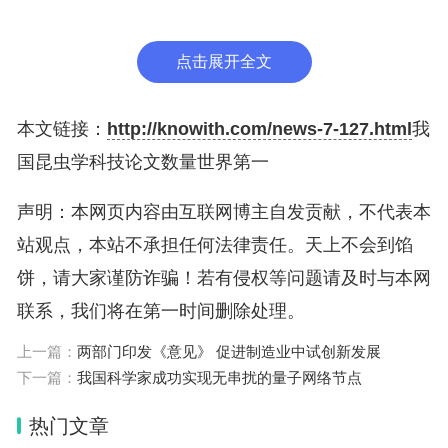
为了孕育益虫，再以益虫杀死害虫，达到绿色防控的
效果。由戈峰带领的山东省农业科学院“生态调控创
点击展开全文
新”团队通过反复调研、观察和对比试验，筛选出能
大量涵养田间害虫天敌昆虫的蛇床草等系列功能植
本文链接：
http://knowith.com/news-7-127.html
我
物。在田间种植蛇床草后，可形成繁育和贮存田间害
国昆虫学科技论文数量世界第一
虫自然天敌的“生态岛”，形成“以草养虫，以虫治
虫”的效果。
声明：本网页内容由互联网博主自发贡献，不代表本
站观点，本站不承担任何法律责任。天上不会到馅
戈峰表示：“上述方案不仅能稳定农作物产量、提升
饼，请大家谨防诈骗！若有侵权等问题请及时与本网
农产品质量、增加农民的收入，还能大幅减少化学农
联系，我们将在第一时间删除处理。
药的使用，形成良性循环，实现保证粮食安全、保护
上一篇：
两部门印发《意见》 促进制造业中试创新发展
环境安全和提升农产品质量、提高产业效益的双保、
下一篇：
我国科学家成功实现无串扰的量子网络节点
双提。”
热门文章
在“生态系统服务评估及生态产品价值实现机制”主题