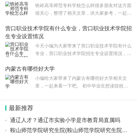
2年11月1日至10日报名。
铁岭高等师范专科学校怎么样很多朋友对这方面
很关心，整理了相关文章，供大家参考，一起来
看一下吧！ 铁岭专科大学名单有 铁岭师范高等
营口职业技术学院有什么专业，营口职业技术学院招
专科学校 、辽宁职业学院、辽宁工程职业学
生专业设置情况
院、 铁岭卫生职业
今天小编为大家带来了营口职业技术学院有什么
专业，营口职业技术学院招生专业设置情况，希
望能帮助到大家，一起来看看吧！ 营口职业技
内蒙古有哪些好大学
术学院有供用电技术、建筑工程技术、工程造
价、房地产经营与管理、
小编给大家带来了内蒙古有哪些好大学相关文
章，一起来看一下吧。 初中毕业生想读技校有
前途吗？其实读技校对学生来说是有很大好处
的。首先，技校的学费通常要比高中便宜得多，
最新推荐
这对贫困家庭的孩子来说是
通辽人才？通辽市实验小学是市教育局直属吗
鞍山师范学院研究生院(鞍山师范学院研究生院官网)