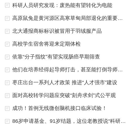
科研人员研究发现：废热能有望转化为电能
报告中，欧阳志云表示，生态服务功能是生态保护与
经济建设的重要基础，要建立农业生态系统生态服务
高原鼠兔是黄河源区高寒草甸局部退化的重要影响因素
评估体系。
北大通报商标标识被冒用于羽绒服产品
此次大会发布了“济南宣言”，旨在突破农业绿色投入
高校学生宿舍将迎来定期体检
品研发、农药化肥减施增效、农田生态修复与重构等
依靠“分子指纹”有望实现肠癌早期筛查
领域的技术瓶颈，着力发展以生态防控为基础的绿色
他们在培养经得起导师打击，甚至能打倒导师的“拳击手”
防控措施，减少化学农药的使用，构建支撑现代生态
农业绿色发展的创新技术体系，端牢、端好我们自己
枣庄出台一系列人才政策 推进“人才强市”建设
的“健康碗”。
面对高校转学问题应突破“刻舟求剑”式公平观
大会还提出了三点倡议，即强化全链条农业有害生物
成功！首例无线微创脑机接口临床试验！
可持续治理，将病虫害控制在生态经济阈值之下，减
86岁申请基金、91岁结题，这位老教授说“科研使人快乐”
少不合理的化学农药使用；基于大数据平台构建消费