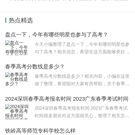
热点精选
盘点一下，今年有哪些明星也参与了高考？
今天小编整理了盘点一下，今年有哪些明星也参
与了高考？相关信息，希望在这方面能够更好的
大家。 在今年参加艺考的明星有 张子枫、何洛
春季高考分数线是多少？
洛、赵今麦、周奇、刘奇、李庚希，焉栩嘉 等
等。 何洛
春季高考分数线是多少？相关内容，小编在这里
做了整理，希望能对大家有所帮助，关于春季高
考分数线是多少？信息，一起来了解一下吧！ 2
2024深圳春季高考报名时间 2023广东春季考试时间
022年春季高考批录取最低分数线在420-440分
之间(文史 475分,理工 46
2024深圳春季高考报名时间 2023广东春季考试
时间很多朋友对这方面很关心，整理了相关文
章，供大家参考，一起来看一下吧！ 其他信
铁岭高等师范专科学校怎么样
息： 广东2023年春季高考：依学考录取将于202