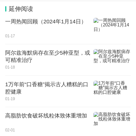
者信用账本，建立从“田头到餐桌”的全生态流程追溯
延伸阅读
体系；通过生态设计，建设花园式农田，增加生物多
一周热闻回顾（2024年1月14日）
样性，并构建起农业生态服务功能新的评价体系。
01-17
（
本报记者 王延斌 通讯员 李才林）
阿尔兹海默病存在至少5种亚型，或
可精准治疗
01-18
1万年前“口香糖”揭示古人糟糕的口
腔健康
01-19
高脂肪饮食破坏线粒体致体重增加
02-01