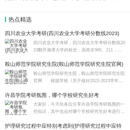
苏建筑职业技术学院 江苏建筑职业技术学院是江苏省属公办全
日制高校、国
热点精选
四川农业大学考研(四川农业大学考研分数线2023)
四川农业大学考研，四川农业大学考研分数线20
23翻开湘潭大学的校史，虽然非985、211，但
好歹也是1978年全国首批88所重点大学之一。
鞍山师范学院研究生院(鞍山师范学院研究生院官网)
好在，在刚刚过去的2022年第二轮双一流评
选，湘潭大学凭借数学学科，入选双一流，挽回
鞍山师范学院研究生院，鞍山师范学院研究生院
了一
官网 根据学校《关于做好2022-2023学年第
一学期末研究生培养工作的通知》与《信阳师范
许昌学院考研氛围，哪个学校研究生好考
学院硕士研究生培养工作暂行规定》的总体安
排，12月13日，化学化工学院通过腾讯
大家好，今天给各位分享许昌学院考研氛围的一
些知识，其中也会对哪个学校研究生好考进行解
释，文章篇幅可能偏长，如果能碰巧解决你现在
护理研究过程中应特别考虑到(护理研究过程中应特
面临的问题，别忘了关注本站，现在就马上开始