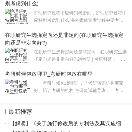
别考虑到什么)
吧！本文目录河南许昌学院好不好许昌学院那
护理研究过程中应特别考虑到，护理研究过程中
应特别考虑到什么 海外媒体宣发过程中要考虑
到文化差异现阶段我国有很多企业都将产品销售
在职研究生选择定向还是非定向(在职研究生选择定
到了海外多个国家，由于品质出众，而且价格优
向还是非定向好?)
惠，因此在海外是很容易打开市场的，但
在职研究生选择定向还是非定向，在职研究生选
择定向还是非定向好? 24考研 | 考研科普：一文
说明白定向和非定向就业两者的区别，怎么选
考研时候包放哪里_考研时包放在哪里
择？ 林晨考研北京每年都有考生会因分不清“定
向培养”和“非定向培养”的区别，而
考研时候包放哪里 ，「考研培训机构哪家
好」培训考研的机构 考研复试辅导班， 考研
时候包放哪里 对于即将参加考研的学生而言，
考研资料是必不可少的学习工具之一，而如何获
最新推荐
取质量优良的资料也是一个重要的问题。
【解读】《关于施行修改后的专利法及其实施细则相关审查业务处理的过渡办法》解读