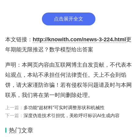
在最新的这项跨学科研究中，来自美国科罗拉多大学
医学院的卵巢生物学家、耶鲁大学的统计学和数据科
点击展开全文
学教授，以及耶鲁医学院生殖科学教授通力合作，以
期回答一个一直以来没有答案的问题：更年期究竟能
本文链接：
http://knowith.com/news-3-224.html
更
推迟多久？
年期能无限推迟？数学模型给出答案
声明：本网页内容由互联网博主自发贡献，不代表本
为此，研究团队使用了数学建模。根据关键数据点，
站观点，本站不承担任何法律责任。天上不会到馅
他们开发出一种类似“在线计算器”的模型。
饼，请大家谨防诈骗！若有侵权等问题请及时与本网
模型预测结果显示，一种卵巢组织低温保存和移植技
联系，我们将在第一时间删除处理。
术，可显著延迟更年期。譬如，一位卵巢储备量处于
上一篇：
多功能“超材料”可实时调整形状和机械性
中位水平的女性，在她25岁时将其25%的卵巢皮质
下一篇：
深度伪造技术引担忧，美欧呼吁标识AI生成内容
进行低温保存，移植后卵泡存活率如能达到40%，其
热门文章
更年期可推迟约11.8年；若卵泡存活率能达到80%，