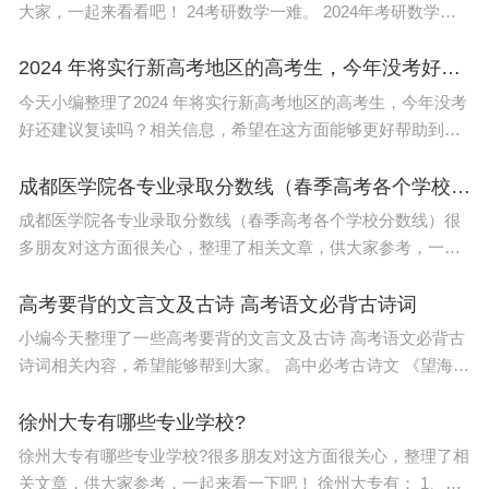
大家，一起来看看吧！ 24考研数学一难。 2024年考研数学一
的难度因人而异，但一般来说，考研数学一作为选拔性考试，
难度相对较高。 以
2024 年将实行新高考地区的高考生，今年没考好还建议复读吗？
今天小编整理了2024 年将实行新高考地区的高考生，今年没考
好还建议复读吗？相关信息，希望在这方面能够更好帮助到大
家。 对于这些地区的高考生来说，现在的确是一个非常困难的
时期。在即将实施新高考
成都医学院各专业录取分数线（春季高考各个学校分数线）
成都医学院各专业录取分数线（春季高考各个学校分数线）很
多朋友对这方面很关心，整理了相关文章，供大家参考，一起
来看一下吧！ 成都医学院 2021各专业 录取分数线 如下： 医学
检验技术专业 的本科
高考要背的文言文及古诗 高考语文必背古诗词
小编今天整理了一些高考要背的文言文及古诗 高考语文必背古
诗词相关内容，希望能够帮到大家。 高中必考古诗文 《望海
潮》 柳 永 东南形胜，三吴都会，钱塘自古繁华。烟柳画桥，
风帘翠幕，参差十万人家
徐州大专有哪些专业学校?
徐州大专有哪些专业学校?很多朋友对这方面很关心，整理了相
关文章，供大家参考，一起来看一下吧！ 徐州大专有： 1、江