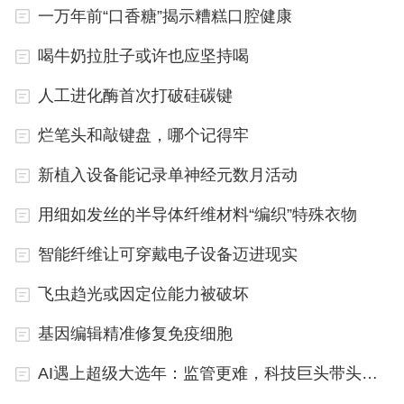
一万年前“口香糖”揭示糟糕口腔健康
则可推迟15.5年。通过多次重复移植相同数量的组
织，更年期的到来可以被进一步推迟。
喝牛奶拉肚子或许也应坚持喝
人工进化酶首次打破硅碳键
研究人员表示，还可用新技术设法将卵泡存活率提
高。如能提高到80%，再进行3—6次手术，则可能
烂笔头和敲键盘，哪个记得牢
将更年期推迟47年。这意味着对于30岁以下的女性
新植入设备能记录单神经元数月活动
来说，完全阻止更年期到来或成为可能。
用细如发丝的半导体纤维材料“编织”特殊衣物
智能纤维让可穿戴电子设备迈进现实
飞虫趋光或因定位能力被破坏
基因编辑精准修复免疫细胞
AI遇上超级大选年：监管更难，科技巨头带头改变？