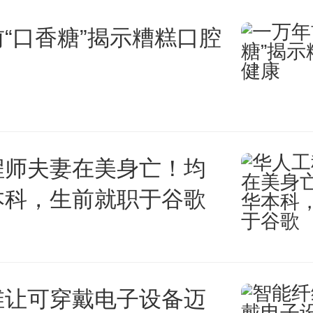
温贮藏。低温环境可以降低蔬菜
“口香糖”揭示糟糕口腔
，延长蔬菜的保质期。与此同时
病虫害。霜雪可以抑制微生物滋
烂的风险。
程师夫妻在美身亡！均
冰箱自制行不通
本科，生前就职于谷歌
是怎么种出来的？
维让可穿戴电子设备迈