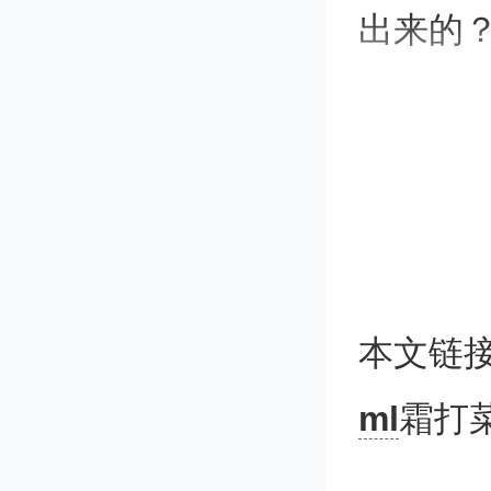
出来的
为适应
“霜打
寒冷环
糖分。
本文链
受科技
ml
霜打
行光合