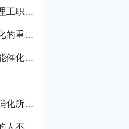
贵州省人民政府同意正式设立黔东南理工职业学院
过程与这
高原鼠兔是黄河源区高寒草甸局部退化的重要影响因素
口味偏甜
太原理工大学研发钐改性的铜基双功能催化剂体系
量是固定
何积丰院士：智能系统两年后可自动消化所有有价值的文字数据
的光合产
专家谈留学热度下降：现在出去留学的人不是太多了，而是太少