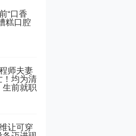
的呼吸代
，霜打菜
生，降低