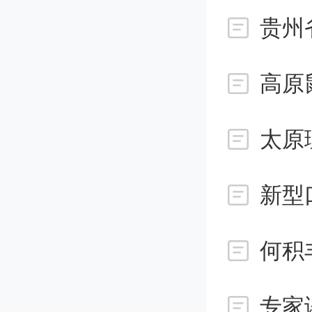
吃起来
类似。”
血糖较
的霜打
新型
“蔬菜
的，并