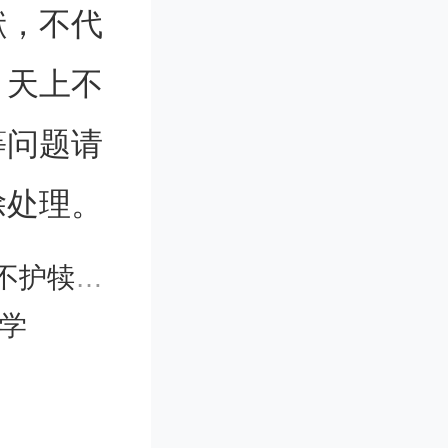
献，不代
解，变成
。天上不
使细胞液
等问题请
易受冻。
除处理。
更容易适
值得点赞
大学
够长，它
糖。我们