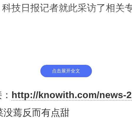
？科技日报记者就此采访了相关
低温环境变甜
菜，指每年霜降节气后种植的蔬菜
点击展开全文
境下生存，这类蔬菜会将体内淀
”天津农学院园艺园林学院教授王
接：
http://knowith.com/news-2
日报记者采访时说，淀粉和蔗糖
菜没蔫反而有点甜
作用的主要产物。霜降节气后