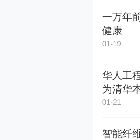
更耐低
一万年前
谢速度
健康
还更耐
01-19
蔬菜腐
华人工
在家用
为清华
01-21
霜打菜
智能纤