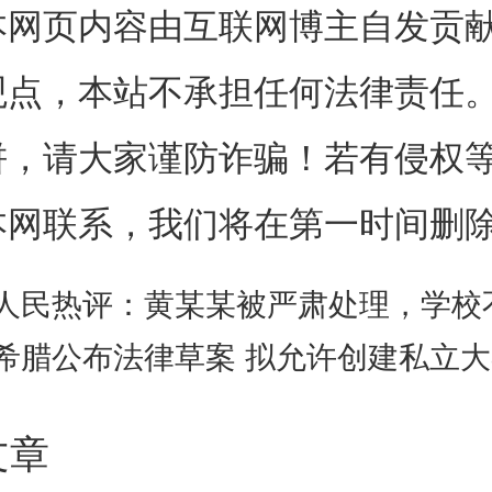
本网页内容由互联网博主自发贡
菜内淀粉在淀粉酶作用下发生水
观点，本站不承担任何法律责任
、蔗糖和果糖等可溶性糖分。这
饼，请大家谨防诈骗！若有侵权
增加，细胞液冰点下降，蔬菜不
本网联系，我们将在第一时间删
变甜的蔬菜抗寒能力大幅提升，
人民热评：黄某某被严肃处理，学校不护犊子
环境。
希腊公布法律草案 拟允许创建私立
我们吃米饭、面条，如果咀嚼时间
文章
淀粉会被唾液淀粉酶分解成麦芽