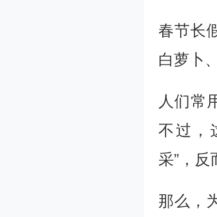
春节长
白萝卜
人们常
不过，
采”，反
那么，