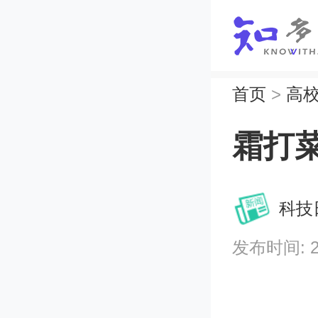
首页
>
高
霜打
科技
发布时间: 202