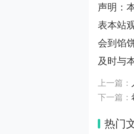
声明：
低，蔬
表本站
葡萄糖
会到馅
中糖分
及时与
因此，
上一篇：
应低温
下一篇：
“平时
热门
们中的