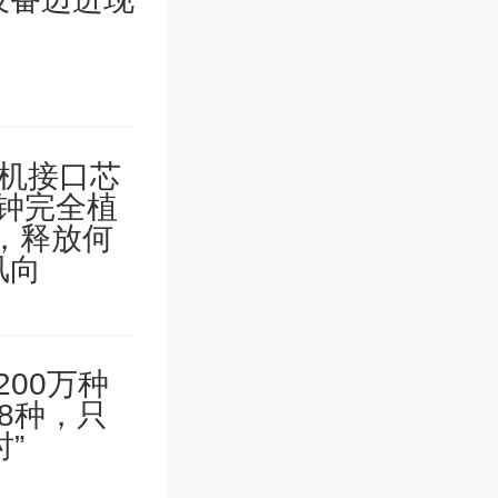
本相同。
的低温环
路来风介
菜可以被
等。喜温
、辣椒、