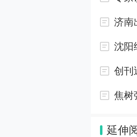
物进行
助于控
者可以
沈阳
与工程
环境下
酸等对
除甜度
延伸