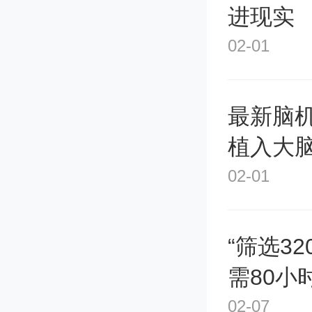
“霜打
进现实
只是在
02-01
境。”王
最新脑机
“当然
植入大
02-01
绍，蔬
霜打，
“筛选3
蔬菜则
需80小时
02-07
黄瓜等