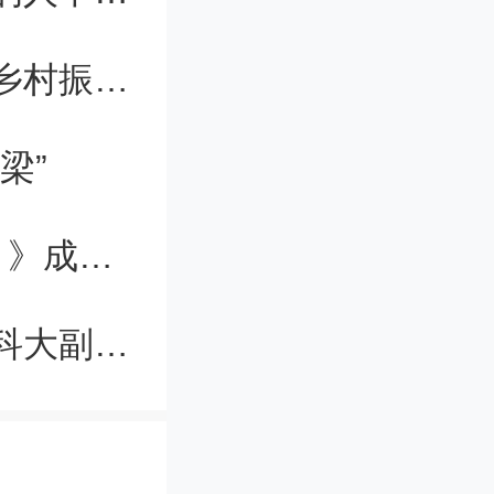
纤维，有
济南出台政策动员激励广大人才投身乡村振兴，济南有何深意？
糖尿病患
食品科学
梁”
菜在低温
创刊近5年，《先进纤维材料（英文）》成为纤维材料及纺织领域重要国际期刊之一
-氨基丁
焦树强任兰州理工副校长，此前为北科大副校长
势，比如