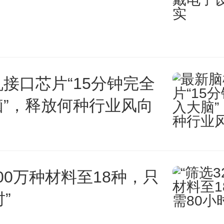
菜与普通蔬菜在前期种植管理上基
上市前，霜打菜要经历霜降后
丽娟说。
接口芯片“15分钟完全
，并非所有蔬菜都能被霜打。”
脑”，释放何种行业风向
菜分为抗寒和喜温两种。抗寒蔬
比如白菜、菠菜、芥菜、白萝卜
200万种材料至18种，只
不适宜，比如番茄、茄子、豆角
”
。