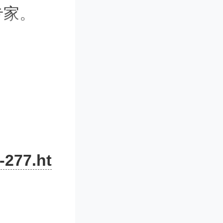
专家。
。为了在
粉转化为
丽娟在接
-277.ht
是蔬菜进
，气温降