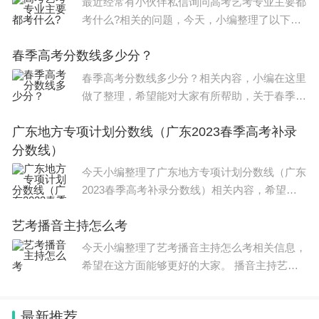
最近经常有小伙伴私信询问高考艺考专业主要都
考什么?相关的问题，今天，小编整理了以下内
容，希望可以对大家有所帮助。 2024年艺考最
春季高考分数线多少分？
新政策进行了大规模改革。 2024年的艺考改
革，从考试形式
春季高考分数线多少分？相关内容，小编在这里
做了整理，希望能对大家有所帮助，关于春季高
考分数线多少分？信息，一起来了解一下吧！ 2
广东地方专项计划分数线（广东2023春季高考补录
023山东春季高考各院校录取分数线如下： 1、
分数线）
春季高考学前教育学
今天小编整理了广东地方专项计划分数线（广东
2023春季高考补录分数线）相关内容，希望能
帮助到大家，一起来看下吧。 广东2022年春季
艺考播音主持怎么考
高考专科分数线介绍如下： 普通类（历史）：
总分180分。 普通类（
今天小编整理了艺考播音主持怎么考相关信息，
希望在这方面能够更好的大家。 播音主持艺考
需要的条件如下： 1. 五官端正，落落大方，身
高合规。 播音主持艺考对于外形的要求是需要
最新推荐
考生仪态