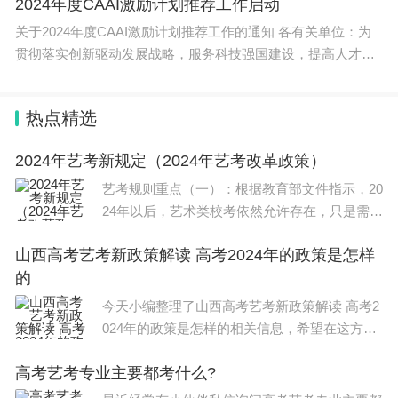
2024年度CAAI激励计划推荐工作启动
关于2024年度CAAI激励计划推荐工作的通知 各有关单位：为
贯彻落实创新驱动发展战略，服务科技强国建设，提高人才培
养质量，促进
热点精选
2024年艺考新规定（2024年艺考改革政策）
艺考规则重点（一）：根据教育部文件指示，20
24年以后，艺术类校考依然允许存在，只是需要
在省级统考基础上组织校考，积极采用线上考
山西高考艺考新政策解读 高考2024年的政策是怎样
试、统考初选等方式严格控制现场校考人数，原
的
则上不超过相关专业招生计划的6—8倍。2024
年起，不
今天小编整理了山西高考艺考新政策解读 高考2
024年的政策是怎样的相关信息，希望在这方面
能够更好帮助到大家。 山西高考艺考新政策解
高考艺考专业主要都考什么?
读如下： 一、统考加强，校考减少：艺术类专
业考试分为省