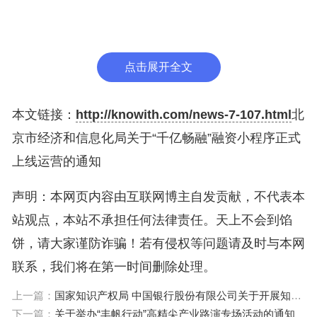
我市中小企业可微信搜索“千亿畅融”小程序或扫
描下方二维码注册登录“千亿畅融”小程序，根据实际
融资需求进行填报申请，我局将组织金融机构为企业
点击展开全文
开展快捷高效的精准服务。
本文链接：
http://knowith.com/news-7-107.html
北
北京市经济和信息化局
京市经济和信息化局关于“千亿畅融”融资小程序正式
上线运营的通知
2023年10月23日
声明：本网页内容由互联网博主自发贡献，不代表本
站观点，本站不承担任何法律责任。天上不会到馅
饼，请大家谨防诈骗！若有侵权等问题请及时与本网
联系，我们将在第一时间删除处理。
上一篇：
国家知识产权局 中国银行股份有限公司关于开展知识产权金融服务助力新能源汽车产业“知惠行”专项活动的通知（​国知发运字〔2023〕45号）
下一篇：
关于举办“丰帆行动”高精尖产业路演专场活动的通知