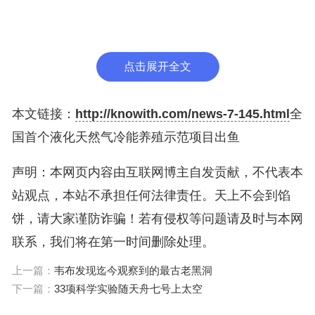
据了解，中国海油冷能利用技术团队对本次养殖试验
项目开展了全生命周期的技术监测，针对接收站开架
式气化器冷排水量不稳定等问题，进行了大量的养殖
点击展开全文
工艺模拟，比选出最优的供冷工艺。同时，考虑高经
济价值类冷水鱼对水温的敏感性，技术团队开发了基
本文链接：
http://knowith.com/news-7-145.html
全
于液化天然气冷能的水温调控系统，设计出更具适用
国首个液化天然气冷能养殖示范项目出鱼
性的站内冷能养殖改造设计方案。
声明：本网页内容由互联网博主自发贡献，不代表本
据深圳市水产行业协会种业分会秘书长曹跃明介绍，
站观点，本站不承担任何法律责任。天上不会到馅
在大鹏接收站内低温海水生长的海产品不需要再投放
饼，请大家谨防诈骗！若有侵权等问题请及时与本网
任何鱼药或其他添加物，可以确保海产的高品质。试
联系，我们将在第一时间删除处理。
验项目的经济效益十分可观，这批高价值海产品的市
上一篇：
韦布发现迄今观察到的最古老黑洞
场售价每斤在百元以上，通过冷能养殖方式综合成本
下一篇：
33项科学实验随天舟七号上太空
还能降低30%。