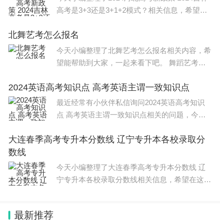
高考是3+3还是3+1+2模式？相关信息，希望在
这方面能够更好的大家。 河北2024单招政策如
北舞艺考怎么报名
下： 单独招生是教育部为进一步完善具有中国
特色的高等职
今天小编整理了北舞艺考怎么报名相关内容，希
望能帮助到大家，一起来看下吧。 舞蹈艺考考
试内容有把上搬、控腿，横叉，下腰，舞蹈片
2024英语高考知识点 高考英语主谓一致知识点
段，即兴表演，舞蹈基础知识等。 基本功考核
主要看考生的开度、软
最近经常有小伙伴私信询问2024英语高考知识
点 高考英语主谓一致知识点相关的问题，今
天，小编整理了以下内容，希望可以对大家有所
大连春季高考专升本分数线 辽宁专升本各校录取分
帮助。 英语 完形填空 为什么难？对90%的同学
数线
来说，完形填空得不了高
今天小编整理了大连春季高考专升本分数线 辽
宁专升本各校录取分数线相关信息，希望在这方
面能够更好帮助到大家。 大连海洋大学专升本
录取分数线388分。 大连海洋大学是我国北方地
最新推荐
区唯一