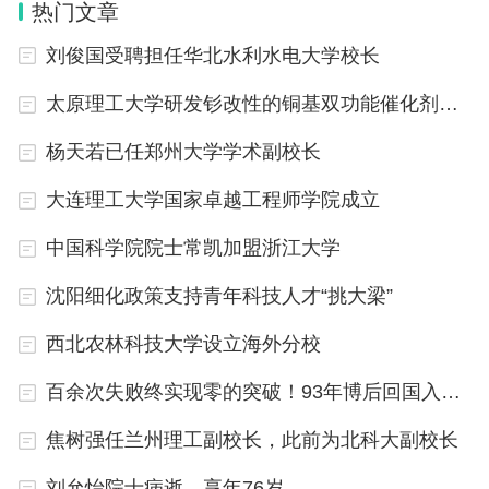
热门文章
该项目产生的环境效益也十分显著。据测算，1立方
刘俊国受聘担任华北水利水电大学校长
米海水温度降低5℃需要消耗5.8千瓦的能量，养殖项
太原理工大学研发钐改性的铜基双功能催化剂体系
目利用的冷能相当于每年为社会节约用电197万千瓦
杨天若已任郑州大学学术副校长
时、减排二氧化碳1800吨。
大连理工大学国家卓越工程师学院成立
（记者操秀英）
中国科学院院士常凯加盟浙江大学
沈阳细化政策支持青年科技人才“挑大梁”
西北农林科技大学设立海外分校
百余次失败终实现零的突破！93年博后回国入职西湖大学
焦树强任兰州理工副校长，此前为北科大副校长
刘允怡院士病逝，享年76岁