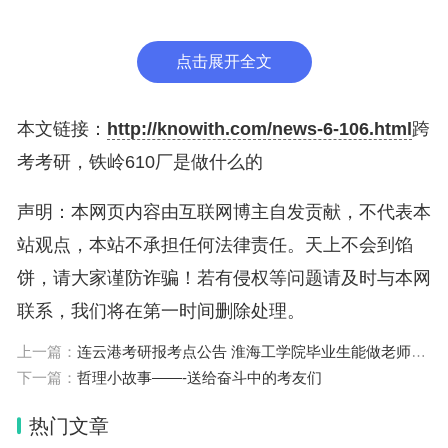
三房的户型住5个人，有卫生间、客厅和厨房间。
二、铁岭610厂是做什么的
点击展开全文
铁岭610厂，现在应该是已经破产倒闭了。以前
是军工企业，生产天线的。归当时的某军事部委，最
本文链接：
http://knowith.com/news-6-106.html
跨
开始建厂，在去开原靠山屯的一个山沟里，当时厂子
考考研，铁岭610厂是做什么的
是红红火火，每天上班人很多，办了许多配套小厂，
工人下班回家后，有电影院，舞厅，录像厅，饭店等
声明：本网页内容由互联网博主自发贡献，不代表本
等消费场所。后期改革开放搬家挪厂到铁岭市区，这
站观点，本站不承担任何法律责任。天上不会到馅
个企业就彻底完了。
饼，请大家谨防诈骗！若有侵权等问题请及时与本网
联系，我们将在第一时间删除处理。
三、李雪琴是什么国籍
1、李雪琴不是外籍。是中国国籍。李雪琴，19
上一篇：
连云港考研报考点公告 淮海工学院毕业生能做老师的吗我不打算考研
95年7月1日出生于辽宁省铁岭市，中国网络女红
下一篇：
哲理小故事——-送给奋斗中的考友们
人、脱口秀演员。
热门文章