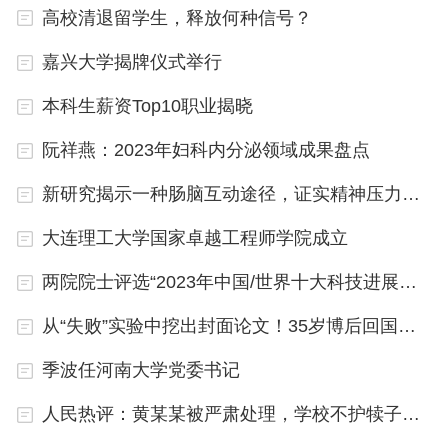
2、2019年，李雪琴因录制视频隔空喊话吴亦
高校清退留学生，释放何种信号？
凡、郭艾伦、李彦宏、杨鸣被他们回复而受到大家关
嘉兴大学揭牌仪式举行
注。2020年，参与录制的脱口秀竞技节目《脱口秀
本科生薪资Top10职业揭晓
大会第三季》在腾讯视频播出，最终在总决赛中获得
第五名。
阮祥燕：2023年妇科内分泌领域成果盘点
关于跨考考研的内容到此结束，希望对大家有所
新研究揭示一种肠脑互动途径，证实精神压力对肠道影响
帮助。
大连理工大学国家卓越工程师学院成立
两院院士评选“2023年中国/世界十大科技进展新闻”将于1月11日发布
从“失败”实验中挖出封面论文！35岁博后回国即任“985”教授
季波任河南大学党委书记
人民热评：黄某某被严肃处理，学校不护犊子值得点赞