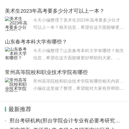
文章，供大家参考，一起来看一下吧！ 上海202
美术生2023年高考要多少分才可以上一本？
3春考分数线都在300分以上。 收分最高、最难
考的华东政法大学的
今天小编整理了美术生2023年高考要多少分才
可以上一本？相关信息，希望在这方面能够更好
帮助到大家。 2023年河南高考美术生高考成绩
山东春考本科大学有哪些？
达到370分，专业分数达到216分可以上一本。
依据河南省招
今天小编整理了山东春考本科大学有哪些？相关
信息，希望在这方面能够更好帮助到大家。 山
东春季高考本科大学录取分数线如下 1、专业类
常州高等院校和职业技术学院有哪些
别：现代农艺，分数线：533分。 2、专业类
别：食品加工，分
常州高等院校和职业技术学院有哪些相关内容，
小编在这里做了整理，希望能对大家有所帮助，
关于常州高等院校和职业技术学院有哪些信息，
一起来了解一下吧！ 常州市拥有多所高等院校
最新推荐
和职业技术学院，下面为
邢台考研机构(邢台学院会计专业有必要考研究生吗邢台学院会计专业考研报哪些学校)