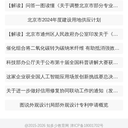
【解读】问答一图读懂《关于调整北京市部分专业技术人员职业资格和职称对应关系的通知》
北京市2024年度建设用地供应计划
【解读】北京市通州区人民政府办公室印发关于《北京市积极应对疫情影响助企纾困的若干措施》落实指引的通知（通政办发〔2022〕26号）
催化组合将二氧化碳转为碳纳米纤维 有助抵消强效温室气体排放
科技部办公厅关于公布第十届全国科普讲解大赛获奖名单的通知
​这家企业获全国人工智能应用场景创新挑战赛总决赛一等奖
关于进一步做好信用修复协同联动工作的通知（发改办财金〔2024〕33号）
图说外观设计|局部外观设计专利申请概览
@2015-
2026 知多少教育网
津ICP备18001702号