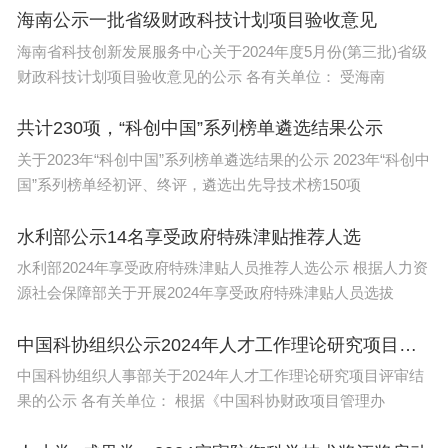
海南公示一批省级财政科技计划项目验收意见
海南省科技创新发展服务中心关于2024年度5月份(第三批)省级
财政科技计划项目验收意见的公示 各有关单位： 受海南
看到这样的场景很多网友也是感同身受，回想起自己
当初答辩被导师训了一个多小时。估计当时在场的学
共计230项，“科创中国”系列榜单遴选结果公示
生都已经自戴痛哭面具了，只能通过捂脸和扶额来缓
关于2023年“科创中国”系列榜单遴选结果的公示 2023年“科创中
解这个尴尬的氛围。
国”系列榜单经初评、终评，遴选出先导技术榜150项
想必很多学生内心也是非常害怕，并表示：我只是想
水利部公示14名享受政府特殊津贴推荐人选
毕业而已，仅此而已，求求各位大佬放过。但其实导
水利部2024年享受政府特殊津贴人员推荐人选公示 根据人力资
源社会保障部关于开展2024年享受政府特殊津贴人员选拔
师也是很不容易的，但好在只是答辩前的彩排。
中国科协组织公示2024年人才工作理论研究项目评审结果
中国科协组织人事部关于2024年人才工作理论研究项目评审结
果的公示 各有关单位： 根据《中国科协财政项目管理办
答辩对于学生来讲还是非常重要的，为此学生也要做