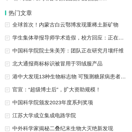
相信很多人对于答辩并不陌生，尤其现在很多大学生
热门文章
在毕业前都会进行答辩，基本都能过，但是对于本科
全球首次！内蒙古白云鄂博发现重稀土新矿物
生的答辩，再看看博士的答辩，那可真的是
“小巫见
学生集体举报导师学术造假，校方回应：正在调查
大巫”。
中国科学院院士朱美芳：团队正在研究月壤纤维
如今很多博士生都开始为了答辩做准备，毕竟要想顺
北大通报商标标识被冒用于羽绒服产品
利毕业，答辩这关是必须得过的，如果不过那就要留
级了，那时候的大学生可能就已经30多岁的年龄
港中大发现13种生物标志物 可预测糖尿病患者患心血管疾病风险
了。
官宣：“超级博士后”，扩大资助规模！
中国科学院颁发2023年度系列奖项
江苏大学成立集成电路学院
在正式的答辩前，每个学校都会给学生安排一场模拟
中外科学家揭秘二叠纪末生物大灭绝新发现