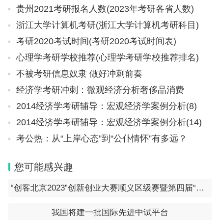
贵州2021考研报名人数(2023年考研各省人数)
加的历练，所以导师在这最后一关都会更加严格一
浙江大学计算机考研(浙江大学计算机考研科目)
些，主要就是考察学生的
含金量。
考研2020考试时间(考研2020考试时间表)
心理学考研学校推荐(心理学考研学校推荐排名)
不被考研信息奴隶 做好冲刺前奏
经济学考研冲刺：微观经济分析奢侈品消费
足以证明导师也是良苦用心，出发点还是为了学生考
2014经济学考研辅导：宏观经济学案例分析(8)
虑。为此学生也要拿出自己真正的实力来，为自己的
2014经济学考研辅导：宏观经济学案例分析(14)
学业生涯画上一个
圆满的句号。
考公热：从“上岸心态”到“公仆情怀”有多远？
(
责任编辑
：卢其龙 CU002)
您可能感兴趣
“创客北京2023”创新创业大赛顺义区级赛暨第四届“创新顺义”创新创业大赛启动的通知
我国将建一批国际先进中试平台