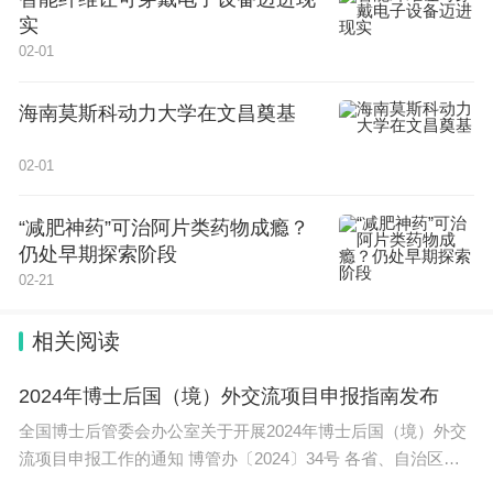
感席卷而来
，学生显得较弱无助，不停的翻书查找资
实
02-01
料。
海南莫斯科动力大学在文昌奠基
02-01
仿佛今天的主角就是在座的导师，虽然头发已经发
“减肥神药”可治阿片类药物成瘾？
白，但似乎显得比学生还有精神。导师的气势上已经
仍处早期探索阶段
完全碾压学生，很多学生面对导师各种刁钻的问题，
02-21
都想找个地缝钻进去。
相关阅读
在一番
舌战群儒
后，这一场答辩下来，学生看起来比
2024年博士后国（境）外交流项目申报指南发布
导师还要沧桑，直接上演了一场“催人老”现场，真的
全国博士后管委会办公室关于开展2024年博士后国（境）外交
是堪称激烈，不得不说
姜还是老的辣。
流项目申报工作的通知 博管办〔2024〕34号 各省、自治区、
直辖市