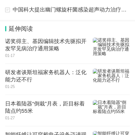
答辩，学生可以做好充分的准备。虽然是演戏，但是
中国科大提出幽门螺旋杆菌感染超声动力治疗方案
学生的压力还是有的，在答辩的台上看着导师和教授
们，也会
瑟瑟发抖。
延伸阅读
即便是再优秀的学生，也是抵挡不住这样的压力。其
诺奖得主、基因编辑技术先驱拟开
中一位网友记录了自己答辩现场的氛围，真的是大气
发罕见病治疗通用策略
01-17
都不敢喘，隔着屏幕都能看出学生紧张的心情。
研发者谈斯坦福家务机器人：泛化
能力还不行
01-25
答辩现场各路大佬汇聚一堂，这场面也是非常难得，
日本着陆器“倒栽”月表，距目标着
就好像审案现场一样。不少网友看后也表示：这哪是
陆点约55米
毕业答辩，好像在开家长会一样。
01-27
台下的大佬们也开始一个个的抛出问题，
强大的压迫
智能纤维让可穿戴电子设备迈进现