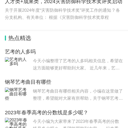
人才类+成果类，2024灾害防御科学技术奖评奖启动
好充分的准备
关于开展2024年度“灾害防御科学技术奖”评奖工作的通知 ? 各
分支机构、有关单位： 根据《灾害防御科学技术奖章程
其实答辩考验的也是学生的各项能力和性格，只要学
生勇于回答问题，就会更加容易通过答辩，不要害
热点精选
怕，如果自己气势上赢了，那么就证明你已经赢了一
大半了。
艺考的人多吗
今天小编整理了艺考的人多吗相关信息，希望在
而且不管是本科生还是研究生或者是博士，都需要认
这方面能够更好帮助到大家。 近几年来，艺考
真对待答辩，毕竟答辩也关乎这学生能否
毕业。
热度越来越高，参加艺考的考生越来越多，逐年
钢琴艺考曲目有哪些
增加。 从2002年我国初步形成艺考热起，全国
参加艺考的人数
钢琴艺考曲目有哪些相关内容，小编在这里做了
整理，希望能对大家有所帮助，关于钢琴艺考曲
目有哪些信息，一起来了解一下吧！ 艺考容易
能不能获得最高学历，
胜败就在此一举
，这也是最重
2023年春季高考的分数线是多少呢？
拿高分的钢琴曲以下列举十首以供参考： 1、
要的一关，尤其是学历越高，答辩也就越严格，这对
《c小调第八号钢琴
今天小编为大家带来了2023年春季高考的分数
于学生来讲也是一种考验。