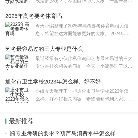
线是多少呢？，希望能帮助到大家，一起来看看
吧！ 春季高考(面向中职毕业生) 普通类(工程技
所以学生在答辩前也要做好充分的准备，一定要拿出
2025年高考要考体育吗
术类)：本科540分;高职150分。 普通类(管理服
务类)：本科536分;
自己全部的实力，把最好的一面展现给各位导师。
今天小编整理了2025年高考要考体育吗相关信
息，希望在这方面能够更好的大家。 2024年体
育高考时间介绍如下： 1、河南省：考试时间自
艺考最容易过的三大专业是什么
3月20日至4月7日，分批次进行。考生按网上约
定时间参加考试
最近经常有小伙伴私信询问艺考最容易过的三大
尤其是学生已经是经历了重重难关，千万不要败在这
专业是什么相关的问题，今天，小编整理了以下
内容，希望可以对大家有所帮助。 艺考最容易
场答辩上，那样就真的得不偿失了，如果答辩不过，
通化市卫生学校2023年怎么样、好不好
过的三大专业有：美术类专业、空乘专业、舞蹈
那就会延期毕业，基本都要
3-5年
的时间，这也会耽
艺术类专业。 美术专
小编今天整理了一些通化市卫生学校2023年怎
误学生更多的时间，同时也会导致学生错过最佳就业
么样、好不好相关内容，希望能够帮到大家。
的时机。
选择什么样的 学校 能够帮助到同学们，读书能
够改变命运，很多人都听说过这句话，虽然不一
最新推荐
总结：
定完全正确，但是
跨专业考研的要求？葫芦岛消费水平怎么样
答辩对于学生来讲更多的是一场磨练，让学生得到更