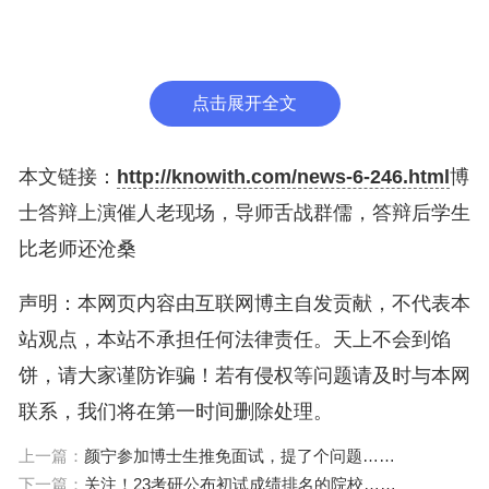
博士答辩上演催人老现场，导师舌战群儒，答辩后学
生比老师还沧桑
点击展开全文
博士可以说是学历上最高的起点了，并且未来的福利
本文链接：
http://knowith.com/news-6-246.html
博
待遇和就业也会拥有更多优势，毕竟高学历也会拥有
士答辩上演催人老现场，导师舌战群儒，答辩后学生
一些
光环
的。
比老师还沧桑
并且考上博士也并不是一件容易的事情，即便顺利考
声明：本网页内容由互联网博主自发贡献，不代表本
上了博士，更困难的还在后面，很多人都觉得考上博
站观点，本站不承担任何法律责任。天上不会到馅
士非常的难，但等到顺利上岸就会觉得
，完成博士的
饼，请大家谨防诈骗！若有侵权等问题请及时与本网
学业才是最难的。
联系，我们将在第一时间删除处理。
上一篇：
颜宁参加博士生推免面试，提了个问题……
下一篇：
关注！23考研公布初试成绩排名的院校……