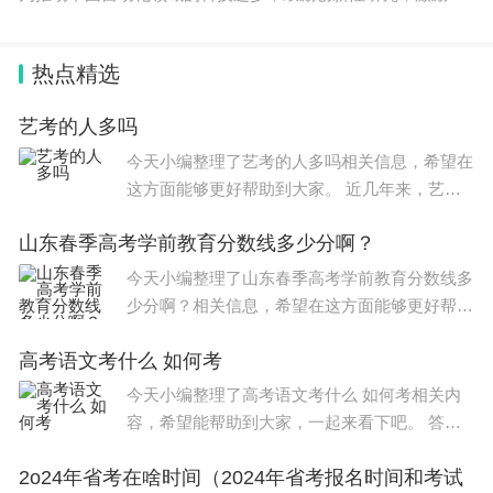
动化领
热点精选
艺考的人多吗
今天小编整理了艺考的人多吗相关信息，希望在
这方面能够更好帮助到大家。 近几年来，艺考
热度越来越高，参加艺考的考生越来越多，逐年
山东春季高考学前教育分数线多少分啊？
增加。 从2002年我国初步形成艺考热起，全国
参加艺考的人数
今天小编整理了山东春季高考学前教育分数线多
少分啊？相关信息，希望在这方面能够更好帮助
到大家。 学前教育469.67分、数字媒体类473.7
高考语文考什么 如何考
7分、网络技术类465.74分等。临沂科技春考分
数线学前教育类最
今天小编整理了高考语文考什么 如何考相关内
容，希望能帮助到大家，一起来看下吧。 答语
文阅读题的时候适当的运用答题套路可以得到更
2o24年省考在啥时间（2024年省考报名时间和考试
多的分。接下来是我为大家整理的高三语文阅读