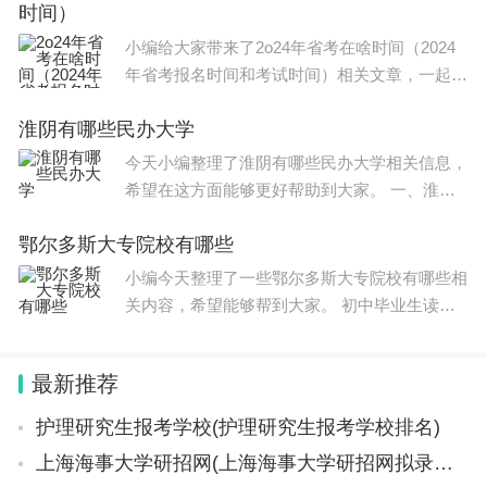
时间）
答题技巧。 ⑴
小编给大家带来了2o24年省考在啥时间（2024
年省考报名时间和考试时间）相关文章，一起来
看一下吧。 2o24年省考在啥时间如下： 2024年
淮阴有哪些民办大学
公务员省考的考试时间是在3-4月份，报名时间
是在2-3月份，国考
今天小编整理了淮阴有哪些民办大学相关信息，
希望在这方面能够更好帮助到大家。 一、淮阴
民办大学名单 淮阴共有1所 民办大学 ,名单为炎
鄂尔多斯大专院校有哪些
黄职业技术学院,该校是由台湾东南科技大学创
办人蒋志平先生
小编今天整理了一些鄂尔多斯大专院校有哪些相
关内容，希望能够帮到大家。 初中毕业生读职
业学校有前途吗？职业学校专业课程丰富，实践
性强，是初中毕业生发展职业的好选择。职业学
最新推荐
校毕业生就业率高，薪资
护理研究生报考学校(护理研究生报考学校排名)
上海海事大学研招网(上海海事大学研招网拟录取和实际录取)