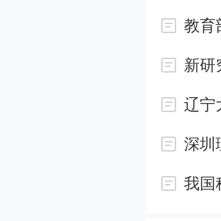
“以往
空平面
新研
实速度
辽宁
种，一
进行观
化。但
我国
星具有