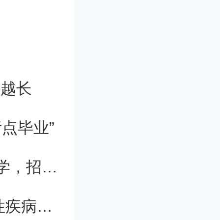
也可能突
射。爆发
地磁暴，
爬越长
重损害。
点毕业”
度场，对
上海春考招生院校新增上海外国语大学，招收2个专业
常重要的
“超能消防员”纳米水凝胶助力眼部炎性疾病治疗