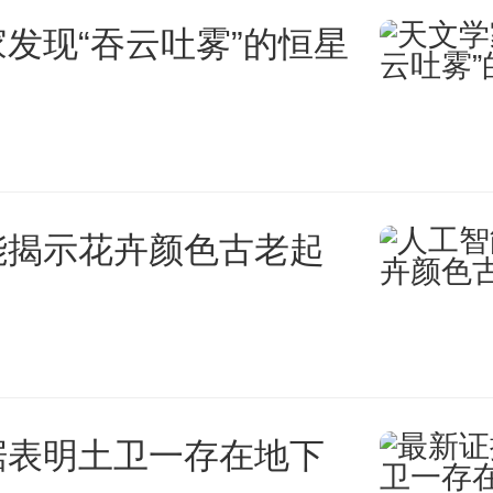
发现“吞云吐雾”的恒星
测科学技术试验卫星“羲和号
和号”卫星的世界首次全日面H
术，为上述问题提供了更精确、
的解决方案。
能揭示花卉颜色古老起
介绍，“羲和号”可以在46秒内
得日面上任意一点的光谱信息。
据表明土卫一存在地下
和成像数据使得系统性研究暗条