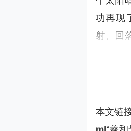
个太阳
功再现
射、回
发于国
“羲和
本文链
“在高
ml
“羲