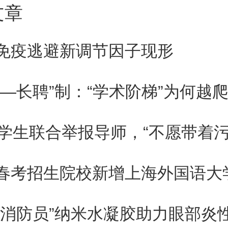
文章
以稳定存在数小时，甚至数天，
免疫逃避新调节因子现形
而被抛射出去，形成日冕物质抛
如果朝向地球传播，可能会引发
聘—长聘”制：“学术阶梯”为何越
空间环境中的高科技设备造成严
名学生联合举报导师，“不愿带着污
精确测量太阳暗条爆发的三维速
性空间天气的预警和预报具有非