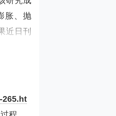
该研究成
膨胀、抛
果近日刊
报》。
和爆发。
-265.ht
度较低、
学过程