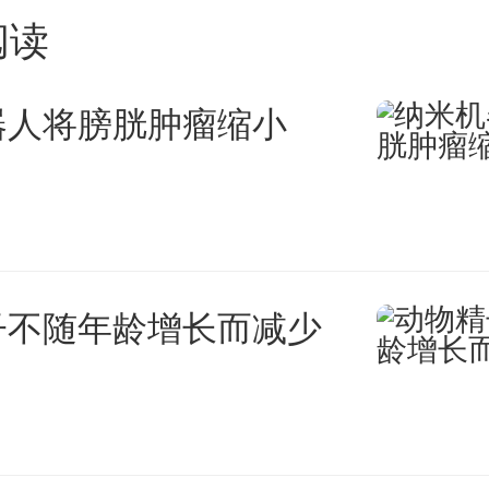
一种则是通过光谱成像，利用暗
阅读
频移获得视线方向的速度，利用
器人将膀胱肿瘤缩小
面上的速度，即可构建其三维速
以往的光谱成像大多是基于地面大
镜，视场非常有限，很难覆盖爆
子不随年龄增长而减少
。”丁明德说。
年10月14日，南京大学参与研发