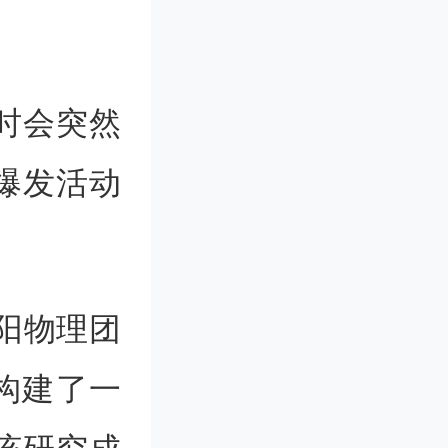
时会突然
爆发活动
。
阳物理团
构建了一