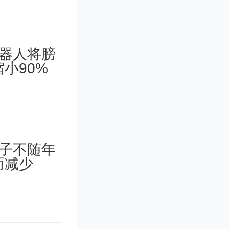
条谱线的
成像获得
度场。
口径的太
发暗条的
的我国首颗