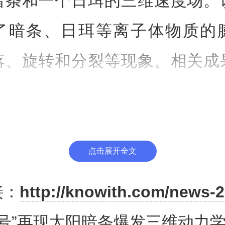
暗条和一个日珥的三维速度场。
了暗条、日珥等离子体物质的
落、旋转和分裂等现象。相关成
际学术期刊《天体物理学杂志快
号”观测的太阳暗条、日珥的演化
点击展开全文
受访者供图
接：
http://knowith.com/news-2
温、稀薄的日冕中，悬浮着一些温
和号”再现太阳暗条爆发三维动力