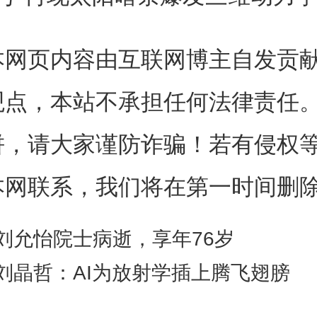
较高的等离子体，它们靠太
本网页内容由互联网博主自发贡
论文的作者之一、“羲和号”卫
观点，本站不承担任何法律责任
德教授告诉科技日报记者，从观
饼，请大家谨防诈骗！若有侵权
果这些等离子体处在日面之上，
本网联系，我们将在第一时间删
衬下，就表现为一条偏暗的长带
刘允怡院士病逝，享年76岁
果出现在日面边缘，就仿佛在太
刘晶哲：AI为放射学插上腾飞翅膀
耳朵”，即日珥。