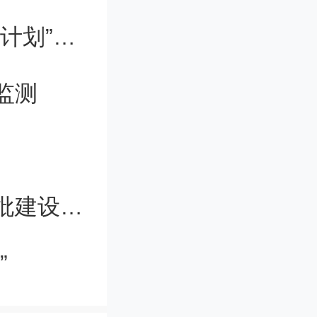
爆发在天
教育部：不限额申报，“长江学者奖励计划”向14所高校倾斜
方向和真
监测
方法有两
太阳暗条
结构和演
深圳理工大学预计今年正式招生，首批建设七大学院
要两颗卫
”
到爆发过