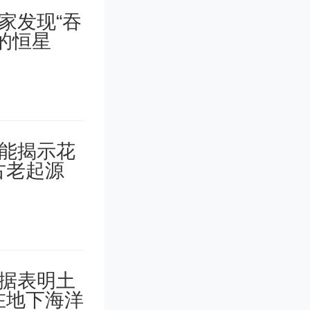
”成功发
α光谱扫描
更完整、
扫描全日
它的高精
爆发的三