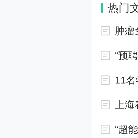
热门
暗条可
肿瘤
然爆发
的暗条
“预
对近地
11
因此，
于灾害
意义。