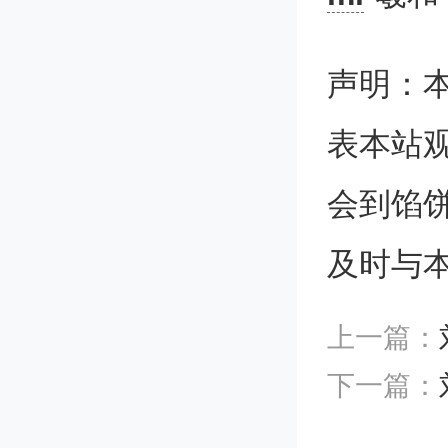
但密度
声明：
撑。”该
表本站
家丁明
会到馅
看，如
及时与
背景映
上一篇：
条；如
下一篇：
勒出的“