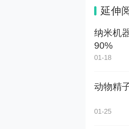
程。另
延伸
多普勒
纳米机
天空平
90%
01-18
“然而
阳望远
动物精
完整区域
01-25
2021