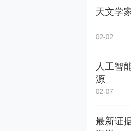
天文学家
太阳探
射。“羲
02-02
成像技
更全面
人工智
源
丁明德
02-07
面，获
最新证
度光谱