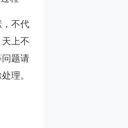
阳磁场支
献，不代
星首席科学
。天上不
测的视角
等问题请
在明亮的
除处理。
，即为暗
阳侧面勾