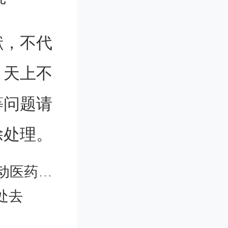
顶尖水
献，不代
研究，构
。天上不
系，深化
等问题请
技术转化
除处理。
智化变
新人才队
源头创新
处去