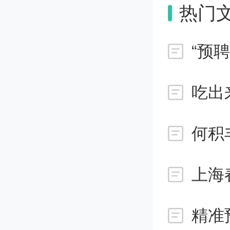
热门
国家卫
认为，
“预
组成部
吃出
研究与
科技成果
北京大
高等研