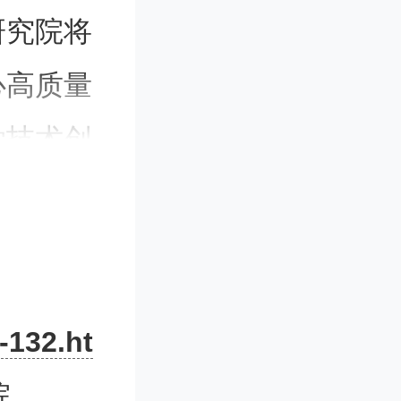
研究院将
心高质量
学技术创
体系效
科交叉深
-132.ht
成果的产
院