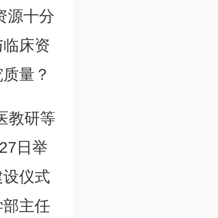
资源十分
与临床资
究质量？
医教研等
27日举
建设仪式
学部主任