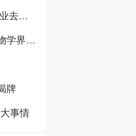
破医药领
复旦上交等四校发布2023年本科生毕业去向：多数选择继续深造
人才、助
邓子新院士：合成生物学的未来是生物学界和工程师联合
揭牌
出大事情