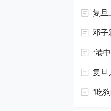
强化医
域关键
力健康
“港
复旦
“吃