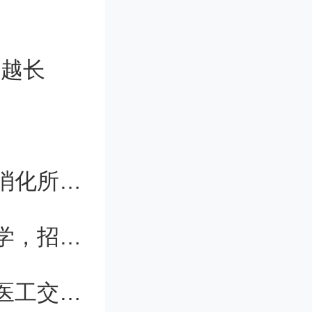
员刘登峰
可或缺的
爬越长
促进基础
展，成为
何积丰院士：智能系统两年后可自动消化所有有价值的文字数据
上海春考招生院校新增上海外国语大学，招收2个专业
龙指出，
精准预测糖尿病视网膜病变的背后：医工交叉攻关
生命健康