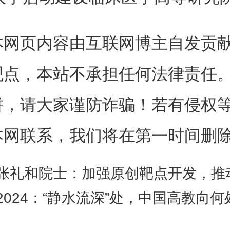
杰表示，研究院未来将着眼世界
本网页内容由互联网博主自发贡
展临床创新发展策略规划与政策
观点，本站不承担任何法律责任
罕见病临床大数据平台等支撑体
饼，请大家谨防诈骗！若有侵权
求导向的基础与临床交叉研究、
本网联系，我们将在第一时间删
，推动医学研究以及医疗模式数
时强化高层次临床高水平科技创
张礼和院士：加强原创靶点开发，推动医药
2024：“静水流深”处，中国高教向何
。