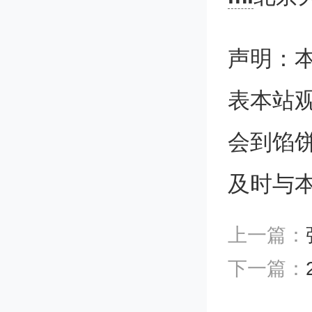
出。乔
声明：
平，开
表本站
建疑难
会到馅
临床需
及时与
研究等
革，同
上一篇：
下一篇：
伍建设