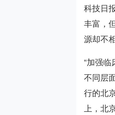
科技日
丰富，
源却不
“加强
不同层面
行的北
上，北