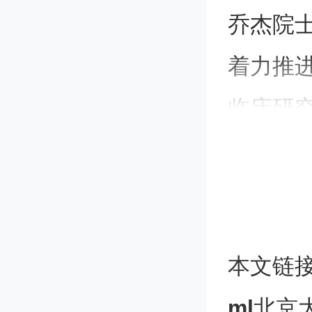
乔杰院
着力推
临床研
新转化
能。
国际顶
本文链
入等创
ml
北京