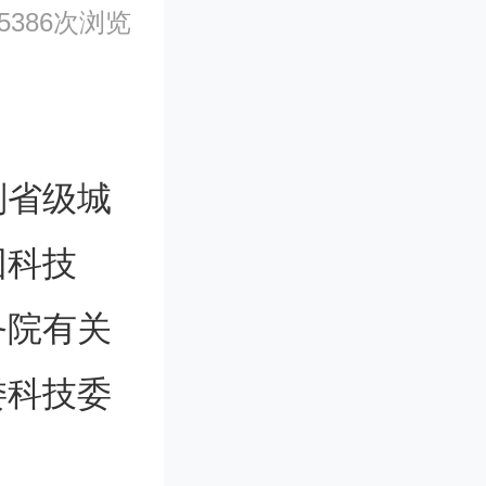
5386次浏览
副省级城
团科技
务院有关
委科技委