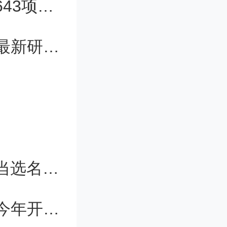
中国工程院发布“超级工程研究”成果 643项超级工程进入排行榜
武大在惰性烷烃选择性转化领域取得最新研究成果
2023年度中国化学会会士（FCCS）当选名单公布
复旦大学成立四大新工科创新学院，今年开启本科招生