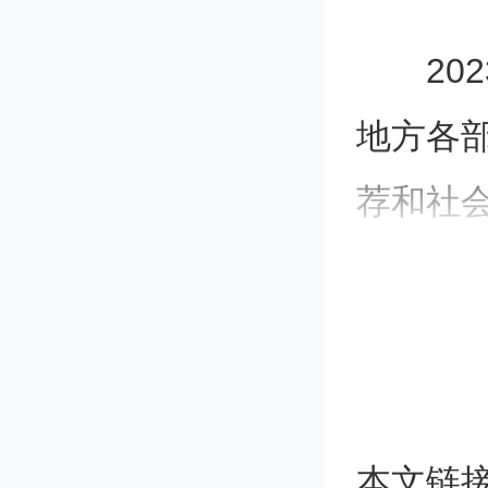
202
地方各
荐和社会
审查、
23年度
附件）
记》等1
本文链