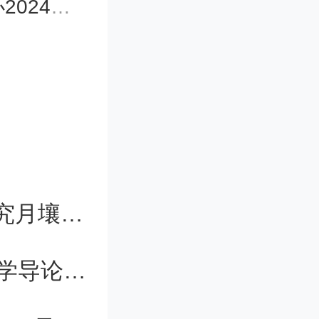
动周的通知
厅
中国科学院院士朱美芳：团队正在研究月壤纤维
19位教师携手一门课，搭现代生物科学导论“精神骨架”