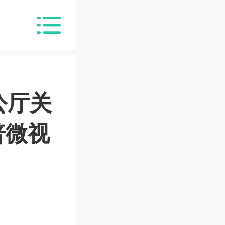
公厅关
普微视