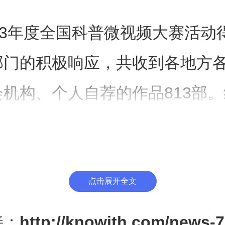
3年度全国科普微视频大赛活动
部门的积极响应，共收到各地方
机构、个人自荐的作品813部
专家评审和公众评选网络投票，评
全国优秀科普微视频作品100部
，经公示无异议。现将《mRNA
点击展开全文
00部作品向全社会推荐，并颁
接：
http://knowith.com/news-7