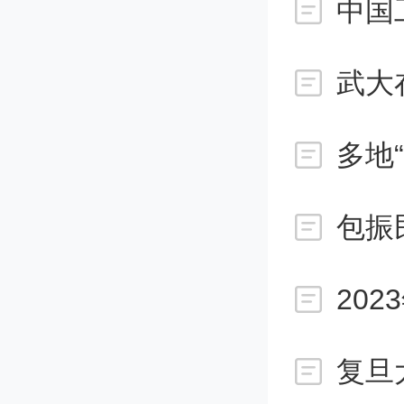
多地
包振