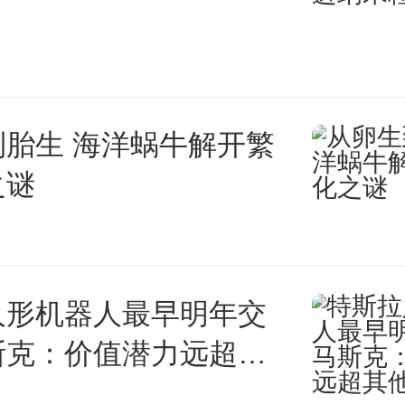
到胎生 海洋蜗牛解开繁
之谜
人形机器人最早明年交
斯克：价值潜力远超其
总和