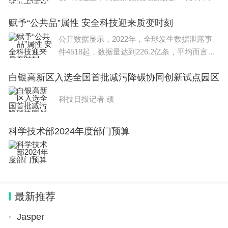
《意见》）。中试是把处在试制阶段的新产品转
赋予“公共品”属性 安全科技迎来质变时刻
化到生产过程的过渡性试验。制造业中试是推动
科技成果产业化的关键环节，是促进技术迭代
公开数据显示，2022年，全球发生数据泄露事
件4518起，数据量达到226.2亿条，平均而言，
只有5%的公司文件夹受到适当保护，全球约4
白银高新区入选全国首批减污降碳协同创新试点园区
0%的人口目前处于离线状态，一旦联网，他们
将很容易成为网络攻击的目标。因此，如何不断
科技日报记者 颉
加强网络安全，尤其
科学技术部2024年度部门预算
最新推荐
Jasper