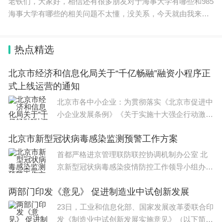
老铁们，大家好，相信还有很多朋友对于海事大学有哪些和985
海事大学有哪些的相关问题不太懂，没关系，今天就由我来为
大家分享分享海事大学有哪些以及985海事大学有哪些的问题，
文章篇幅可能偏长，希望可以帮助到大家，下面一
热点精选
北京市经济和信息化局关于“千亿畅融”融资小程序正
式上线运营的通知
北京市各中小企业：为贯彻落实《北京市促进中
小企业发展条例》《关于实施十大强企行动激发
专精特新企业活力的若干措施》，持续推动中小
北京市新型冠状病毒感染监测预警工作方案
企业梯队培育，助力专精特新企业高质量发展，
北京市经济和
首都严格进京管理联防联控协调机制办公室 北
京新型冠状病毒感染疫情防控工作领导小组办公
室北京市新型冠状病毒感染监测预警工作方案为
两部门印发《意见》 促进制造业中试创新发展
贯彻落实国务院联防联控机制《关于对新型冠状
病毒
23日，工业和信息化部、国家发展改革委联合印
发《制造业中试创新发展实施意见》（以下简称