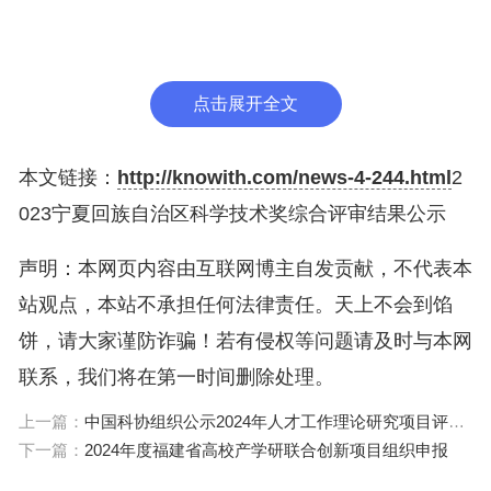
驻科技厅纪检监察组0951-5031361
单位地址：银川市兴庆区西桥巷95号南楼
点击展开全文
电子邮箱：nxkjtghc@163.com
本文链接：
http://knowith.com/news-4-244.html
2
附件：1.2023年度宁夏回族自治区科学技术奖综合
023宁夏回族自治区科学技术奖综合评审结果公示
评审通过项目名单
声明：本网页内容由互联网博主自发贡献，不代表本
站观点，本站不承担任何法律责任。天上不会到馅
2.宁夏回族自治区科学技术奖项目异议申请表
饼，请大家谨防诈骗！若有侵权等问题请及时与本网
联系，我们将在第一时间删除处理。
宁夏回族自治区科学技术厅
上一篇：
中国科协组织公示2024年人才工作理论研究项目评审结果
2024年7月1日
下一篇：
2024年度福建省高校产学研联合创新项目组织申报