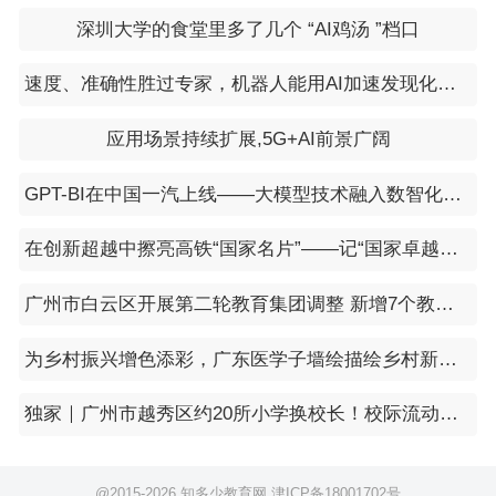
深圳大学的食堂里多了几个 “AI鸡汤 ”档口
速度、准确性胜过专家，机器人能用AI加速发现化学分子
应用场景持续扩展,5G+AI前景广阔
GPT-BI在中国一汽上线——大模型技术融入数智化转型
在创新超越中擦亮高铁“国家名片”——记“国家卓越工程师”赵斗
广州市白云区开展第二轮教育集团调整 新增7个教育集团和13个教育联盟
为乡村振兴增色添彩，广东医学子墙绘描绘乡村新风貌
独家｜广州市越秀区约20所小学换校长！校际流动促区域教育均衡发展
@2015-
2026 知多少教育网
津ICP备18001702号