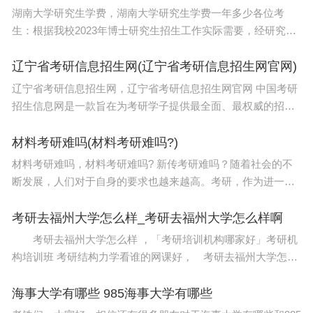
湖南大学研究生学费，湖南大学研究生学费一年多少各位考
生：根据我校2023年博士研究生招生工作实际需要，经研究决
定，原定于2023年3月10日结束的博士报名工作延长至2023年3
月23日， 缴费时间延长至3月28日。特此公告。湖
辽宁省考研信息招生网(辽宁省考研信息招生网官网)
辽宁省考研信息招生网，辽宁省考研信息招生网官网 中国考研
招生信息网是一款旨在为考研学子提供最全面、最权威的招生
信息的产品。它既是学子的贴心助手，也是各高校的重要招生
平台。从学子角度来看，中国考研招生信
材料考研难吗(材料考研难吗?)
材料考研难吗，材料考研难吗? 新传考研难吗？随着社会的不
断发展，人们对于自身的要求也越来越高。考研，作为进一步
深造和提升自身能力的途径，自然成为了许多人选择的方向。
但是，随之而来的便是考研难不难的问题，尤其是新
考研去福州大学怎么样_考研去福州大学怎么样啊
考研去福州大学怎么样 ，「考研培训机构哪家好」考研机
构培训班 考研结构力学看谁的网课好， 考研去福州大学怎么
样 对于即将参加考研的学生而言，考研资料是必不可少的学习
工具之一，而如何获取质量优良的资料也
海事大学有哪些 985海事大学有哪些