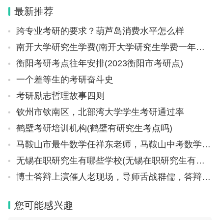
吧！ 1，长春财经学院 长春财经学院（Changch
最新推荐
un University Of Financ
跨专业考研的要求？葫芦岛消费水平怎么样
南开大学研究生学费(南开大学研究生学费一年多少钱)
衡阳考研考点往年安排(2023衡阳市考研点)
一个差等生的考研奋斗史
考研励志哲理故事四则
钦州市钦南区，北部湾大学学生考研通过率
鹤壁考研培训机构(鹤壁有研究生考点吗)
马鞍山市最牛数学任祥东老师，马鞍山中考数学难吗
无锡在职研究生有哪些学校(无锡在职研究生有哪些学校招生)
博士答辩上演催人老现场，导师舌战群儒，答辩后学生比老师还沧桑
您可能感兴趣