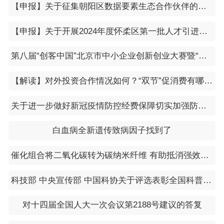
【申报】关于征集朝阳区数据要素生态合作伙伴的通知
【申报】关于开展2024年度怀柔区第一批人才引进集中申报需求征集工作的通知
第八届“创客中国”北京市中小企业创新创业大赛暨“创客北京2023”创新创业大赛参赛项目征集通知
【解读】对外投资合作情况如何？“双节”促消费有哪些举措？……商务部回应近期经贸热点
关于进一步做好新冠疫情防控经费保障切实加强防控经费管理的通知（财办〔2023〕5号）
白血病全新遗传致病因子找到了
催化组合将二氧化碳转为碳纳米纤维 有助抵消强效温室气体排放
科技部 中央宣传部 中国科协关于评选表彰全国科普工作先进集体和先进工作者的通知
对十四届全国人大一次会议第2188号建议的答复