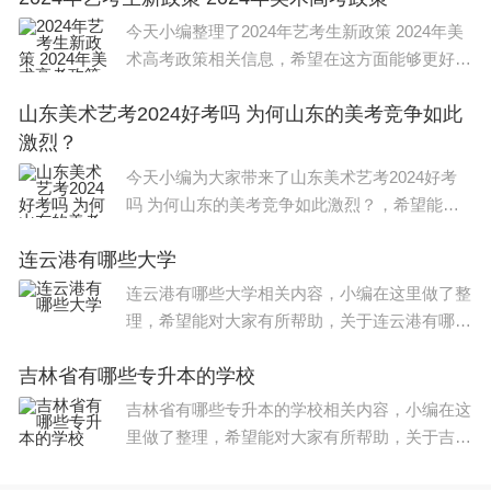
科艺术类专业点增加。
今天小编整理了2024年艺考生新政策 2024年美
术高考政策相关信息，希望在这方面能够更好帮
助到大家。 2024年艺考改革政策如下 一、统考
山东美术艺考2024好考吗 为何山东的美考竞争如此
加强、校考诚少 1.严格控制校考范围和规模
激烈？
今天小编为大家带来了山东美术艺考2024好考
吗 为何山东的美考竞争如此激烈？，希望能帮
助到大家，一起来看看吧！ 山东省2023年美术
连云港有哪些大学
艺考最新政策如下： 除经教育部批准的部分独
立设置本科艺术院
连云港有哪些大学相关内容，小编在这里做了整
理，希望能对大家有所帮助，关于连云港有哪些
大学信息，一起来了解一下吧！ 该学校如下：
吉林省有哪些专升本的学校
1、东海县晶都双语学校，东海晶都双语学校是
一所全日制、全封闭的民
吉林省有哪些专升本的学校相关内容，小编在这
里做了整理，希望能对大家有所帮助，关于吉林
省有哪些专升本的学校信息，一起来了解一下