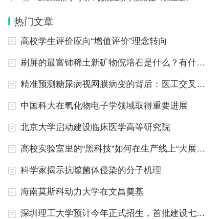
曲的曲调
热门文章
8.以下概念中属于中国文化概念的是()
高校学生评价应向“增值评价”理念转向
A.虚静 B.净化 C.移情 D.神韵
刷屏的最富铈稀土新矿物倪培石是什么？有什么用？
9.在西方关于艺术起源问题影响较大的学说有()
精准预测糖尿病视网膜病变的背后：医工交叉攻关
A.巫术说 B.宗教说 C. 游戏说 D. 劳动说
中国科大在氧化物电子学领域取得重要进展
10.艺术真实是对生活真实的超越，它是()
北京大学启动建设临床医学高等研究院
高校实验室里的“黑科技”如何在生产线上“大展身手”
A.主观的真实 B.客观的真实 C. 内涵的真实 D.诗
意的真实
科学家揭示抗噬菌体侵染的分子机理
二、名词解释(6’×5)
海南莫斯科动力大学在文昌奠基
深圳理工大学预计今年正式招生，首批建设七大学院
1.“随感录”作家群