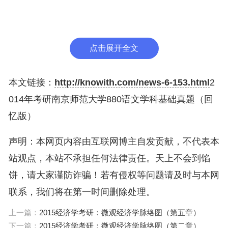
5.师陀《果园城记》是()
A.散文集 B. 短篇小说集 C.中篇小说 D.长篇小说
点击展开全文
6.下列属于张恨水创作的小说有()
本文链接：
http://knowith.com/news-6-153.html
2
A.《春明外史》《啼笑因缘》《结婚十年》 B.
014年考研南京师范大学880语文学科基础真题（回
《啼笑因缘》《八十一猛》《金钗记》 C. 《五子登
忆版）
科》《纸醉金迷》《八十一梦》 D.《金粉世家》
声明：本网页内容由互联网博主自发贡献，不代表本
《春明外史》《啼笑因缘》
站观点，本站不承担任何法律责任。天上不会到馅
7.《白毛女》()
饼，请大家谨防诈骗！若有侵权等问题请及时与本网
联系，我们将在第一时间删除处理。
A. 根据民间故事加工、改变 B.阮章竞、丁毅执
上一篇：
2015经济学考研：微观经济学脉络图（第五章）
笔 C.贺敬之、丁毅执笔 D.采用了民间小调哦地方戏
下一篇：
2015经济学考研：微观经济学脉络图（第二章）