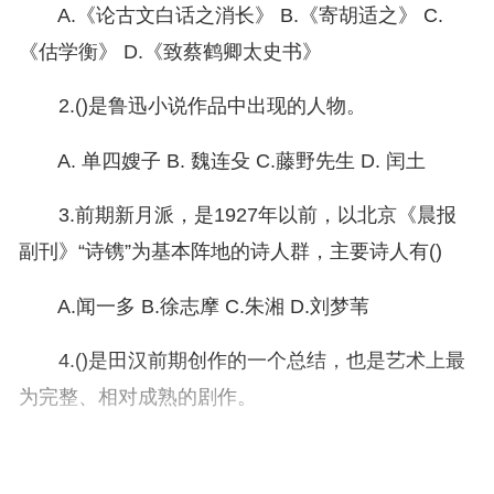
A.《论古文白话之消长》 B.《寄胡适之》 C.
《估学衡》 D.《致蔡鹤卿太史书》
2.()是鲁迅小说作品中出现的人物。
A. 单四嫂子 B. 魏连殳 C.藤野先生 D. 闰土
3.前期新月派，是1927年以前，以北京《晨报
副刊》“诗镌”为基本阵地的诗人群，主要诗人有()
A.闻一多 B.徐志摩 C.朱湘 D.刘梦苇
4.()是田汉前期创作的一个总结，也是艺术上最
为完整、相对成熟的剧作。
A.《名优之死》 B. 《获虎之夜》 C. 《四川夜
话》 D.《《湖上的悲剧》