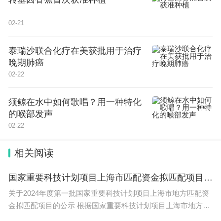
密切关系，请从郭沫若、象征派诗人、闻一多、徐志
02-21
摩、戴望舒、冯至、艾青、“九叶派”诗人中任选二
位，来谈谈这种影响的具体情况。
泰瑞沙联合化疗在美获批用于治疗
晚期肺癌
2.请举例说明文学消费作为特殊精神产品的表
02-22
现。
须鲸在水中如何歌唱？用一种特化
五、文学评论写作(20‘)
的喉部发声
02-22
读下面的文章，写一篇文学评论，题目自拟，字
数不少于1000字。
相关阅读
略：聂绀弩的《我若为王》
国家重要科技计划项目上海市匹配资金拟匹配项目公示
关于2024年度第一批国家重要科技计划项目上海市地方匹配资
2014年考研南京师范大学880语文学科基础真题（回
金拟匹配项目的公示 根据国家重要科技计划项目上海市地方匹
忆版）
配