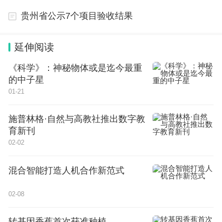
贵州省公示7个项目验收结果
2.京派
3.汉园集
延伸阅读
《科学》：神秘物体或是迄今最重
4.“孤岛文学”
的中子星
01-21
5.共鸣
三、简答题(15‘×2)
施普林格·自然与高教社推出数字教
育新刊
1.简析《日出》在戏剧结构上的特点。
02-02
2.简述抒情作品的特点。
混合智能打造人机合作新范式
四、论述题(20'×2)
02-08
1.五四以来中国新诗的发展与外国诗歌的影响有
转基因香蕉首次获准种植