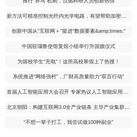
推行“养马”机制，点燃科研人员创新热情
新方法可精准控制光纤内光学电路，有望帮助加密通信网络和超快量子计算研发
创新中国从“互联网＋”挺进“数据要素&amp;times;”
中国驻瑙鲁使馆复馆小组举行升国旗仪式
为留校学生“充电”！这所高校寒假上了热搜！
系统推进“网络强村”，广财高质量助力“双百行动”
首届人工智能应用大会召开 专家热议人工智能应用革新
北京朝阳：构建互联网3.0全产业链条 主导产业集群效应初形成
“不想一辈子打工，我尝试做100种副业”