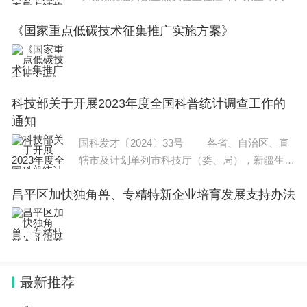
在单自旋体系中系统研究了对称性与高阶非厄米
《国家重点低碳技术征集推广实施方案》
奇异点结构的关系，并成功观测到一类高阶非厄
米奇异点结构。相关研究成果1月15日在线
科技部关于开展2023年度全国科普统计调查工作的
通知
国科发才〔2024〕33号 各省、自治区、直
辖市及计划单列市科技厅（委、局），新疆生产
建设兵团科技局，中央和国家机关各有关部门科
昌平区加快独角兽、专精特新企业培育发展支持办法
技主管司局： 科普统计是支撑服务科普管理
的重要基础性工作。根据
最新推荐