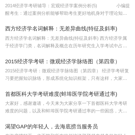
2014经济学考研辅导：宏观经济学案例分析(5) 小编提
醒考生：通过案例分析能够帮助考生更好地机身对于理论知识
的把握，因此，大家在备考宏观经济学的相关知识，最好多看
一些现实案例，通过案例分析来巩固知识。下面
西方经济学名词解释：无差异曲线(特征及斜率)
西方经济学名词解释：无差异曲线(特征及斜率) 西方经济学属
于经济学门类，名词解释及概念在历年研究生入学考试中占了
不小的比重，小编为广大考生整理了相关考点，希望对大家有
所帮助，以下是无差异曲线及有关概念，请考生
2015经济学考研：微观经济学脉络图（第四章）
2015经济学考研：微观经济学脉络图（第四章） 经济学考研复
习要把握知识脉络，形成系统化知识框架，只有这样，大家才
能把经济学的各个知识点结合起来，不容易遗漏也方便记忆。
为此，小编建议2015年考研学习，要复习经济学首
首都医科大学考研难度(蚌埠医学院考研通过率)
大家好，感谢邀请，今天来为大家分享一下首都医科大学考研
难度的问题，以及和蚌埠医学院考研通过率的一些困惑，大家
要是还不太明白的话，也没有关系，因为接下来将为大家分
享，希望可以帮助到大家，解决大家的问题，下面就开始吧
渴望GAP的年轻人，去海底捞当服务员