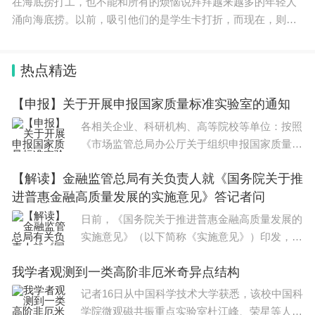
在海底捞打工，也不能和所有的烦恼说拜拜越来越多的年轻人
涌向海底捞。以前，吸引他们的是学生卡打折，而现在，则是
打工。人生的前二十几年，他们在既定的轨道上一路飞驰，但
在某一天，脑中却突然浮现出“停下来”
热点精选
【申报】关于开展申报国家质量标准实验室的通知
各相关企业、科研机构、高等院校等单位：按照
《市场监管总局办公厅关于组织申报国家质量标
准实验室的通知》（以下简称《通知》，见附件
【解读】金融监管总局有关负责人就《国务院关于推
1）部署，为推动质量基础设施迭代升级，支撑
进普惠金融高质量发展的实施意见》答记者问
质量强国建设，根据
日前，《国务院关于推进普惠金融高质量发展的
实施意见》（以下简称《实施意见》）印发，金
融监管总局有关负责人就此回答了记者提问。
我学者观测到一类高阶非厄米奇异点结构
问：《实施意见》的出台背景是什么？答：习近
平总书记在中央全面深
记者16日从中国科学技术大学获悉，该校中国科
学院微观磁共振重点实验室杜江峰、荣星等人，