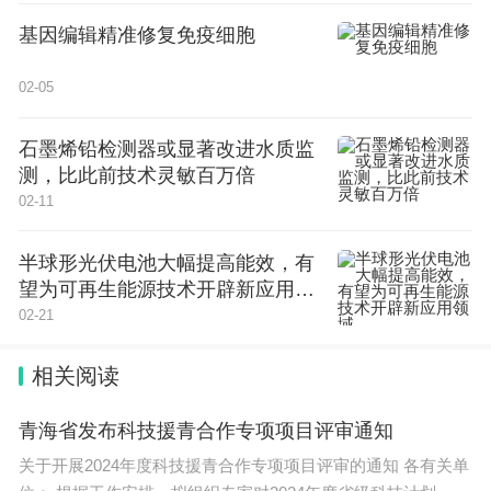
可能性极低，5年期大额存单供给将长期维持稀缺状
基因编辑精准修复免疫细胞
态。原因是，当前资金面宽松、降息预期主导，银行
缺乏发行长期高息产品的动力。
02-05
股份行持续收紧长期大额存单发行，多数机构下架5
石墨烯铅检测器或显著改进水质监
年期产品。目前，平安银行（000001.SZ）是少数仍
测，比此前技术灵敏百万倍
对外发售5年期大额存单的股份行，20万起存年化利
02-11
率1.65%。浦发银行（600000.SH）、中信银行（60
半球形光伏电池大幅提高能效，有
1998.SH）、光大银行（601818.SH）、民生银行
望为可再生能源技术开辟新应用领
（600016.SH）等主流股份行，仅开放1至3年期产
域
02-21
品，3年期利率普遍在1.70%-1.75%，略高于国有大
相关阅读
行。此外，招商银行（600036.SH）停发3年期及以
上产品，兴业银行（601166.SH）中长期存单也已基
青海省发布科技援青合作专项项目评审通知
本售罄，股份行存单供给整体趋于收紧。
关于开展2024年度科技援青合作专项项目评审的通知 各有关单