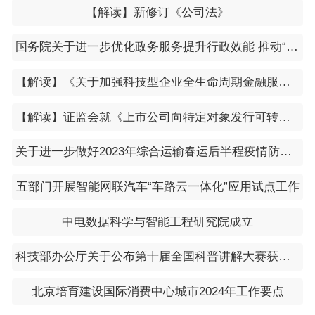
【解读】新修订《公司法》
行发行、转让信息强制披露要求等。
国务院关于进一步优化政务服务提升行政效能 推动“高效办成一件事”的指导意见（国发〔2024〕3号）
上述银行业内人士向时代财经解释称，本次政策修订
核心目标是完善大额存单二级市场流动性，缓解储
【解读】《关于加强科技型企业全生命周期金融服务的通知》
户“持有难变现”痛点，但并未释放利率上调信号，中
【解读】证监会就《上市公司向特定对象发行可转换公司债券购买资产规则（征求意见稿）》公开征求意见
长期存单定价仍将维持低位运行。
关于进一步做好2023年综合运输春运后半程疫情防控和运输服务保障工作的通知（联防联控机制春运发电〔2023〕5号）
五部门开展智能网联汽车“车路云一体化”应用试点工作
中电数据科学与智能工程研究院成立
科技部办公厅关于公布第十届全国科普讲解大赛获奖名单的通知
北京培育建设国际消费中心城市2024年工作要点