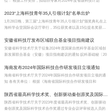
位： 根据工作安排，拟组织专家对2024年度省级科技计划
城商行、农商行、民营银行是当前大额存单发行最活
跃的主体，但期限均比较短，5年期已经较为罕见。
2023“上海科技青年35人引领计划”名单出炉
1月28日晚，第三届“上海科技青年35人引领计划”颁奖典礼在上
一线城商行如上海银行（601229.SH）实行分区域差
海科学会堂国际会议厅举行，35位获奖者以及15位提名奖获得
异化定价，天津地区1年期利率1.55%为本次统计最
者名
安徽省科技厅发布区域联合基金项目指南建议
高，多地6个月、2年期存单利率分别达1.45%、1.5
安徽省科学技术厅关于征集2024年度国家自然科学基金区域创
0%；江苏银行（600919.SH）仅面向江苏地区发行2
新发展联合基金（安徽）项目指南建议的通知 皖科基础秘〔20
年期存单，年化1.45%；宁波银行（002142.SZ）在
售1年期产品利率1.25%；北京银行（601169.SH）
海南发布2024年国际科技合作研发项目立项通知
仅上线1年内短期存单，整体利率偏低，1年期利率
海南省科学技术厅关于2024年国际科技合作研发项目立项的通
知 各有关单位： 根据《海南省国际科技合作研发项目和
为1.3%；南京银行（601009.SH）手机APP则显示
无大额存单在售。
陕西省最高科学技术奖、创新驱动秦创原奖及国际科学技术合作奖候选人名单发布
陕西省科学技术厅关于2023年度省最高科学技术奖、创新驱动
头部优质农商行如深圳农商行，3年期最高可达1.7
秦创原奖及国际科学技术合作奖通过专业会议评审候选人员的
1%，略高于国有行。互联网民营银行方面，如网商