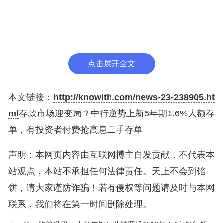
追捧、溢价热销，近年发行的低息新存单则流动性较
差、成交遇冷。
此外，6月，央行发布大额存单新规征求意见，全市
点击展开全文
场存单期限、利率、流动性格局迎来明显分化，成为
当前居民保本理财核心关注热点。
本文链接：
http://knowith.com/news-23-238905.ht
ml
存款市场迎变局？中行逆势上新5年期1.6%大额存
图源：图虫创意
单，有投资者付费抢高息二手存单
中行上线5年期产品，多家银行收紧中长期额度
声明：本网页内容由互联网博主自发贡献，不代表本
国有六大行大额存单供给出现明显分化，5年期个人
站观点，本站不承担任何法律责任。天上不会到馅
大额存单重现江湖。
饼，请大家谨防诈骗！若有侵权等问题请及时与本网
联系，我们将在第一时间删除处理。
7月1日，中国银行官宣发售2026年第一期个人大额