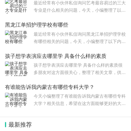
数线是93分，单招
最近经常有小伙伴私信询问艺考最容易过的三大
被全额承接，买方愿意支付溢价换取长期高收益。举
专业是什么相关的问题，今天，小编整理了以下
内容，希望可以对大家有所帮助。 艺考最容易
例而言，一笔剩余本息102万元、剩余2年、票面利
黑龙江单招护理学校有哪些
过的三大专业有：美术类专业、空乘专业、舞蹈
率3.2%的存量存单，市场实际成交价格可达103万元
艺术类专业。 美术专
最近经常有小伙伴私信询问黑龙江单招护理学校
以上，买方主动承担溢价成本，只为锁定远超市场平
有哪些相关的问题，今天，小编整理了以下内
均水平的保本收益。票面利率2%-2.5%区间存单流
容，希望可以对大家有所帮助。 参考去年的高
孩子想学表演应去哪里学 具备什么样的素质
职单招招生计划，有护理的公办学校有：黑龙江
通量相对更多，但同样挂单即成交，几乎不存在折价
护理高等专科学校、大庆医
孩子想学表演应去哪里学 具备什么样的素质很
出让情况。
多朋友对这方面很关心，整理了相关文章，供大
家参考，一起来看一下吧！ 学艺考表演专业可
深圳投资者陈飞（化名）向时代财经透露，为配置高
有谁能告诉我内蒙古有哪些专科大学？
以选择上海戏剧学院艺术课程班，是上戏继教院
息保本资产，他此前甚至付费在某热门社交平台寻求
引进国外众多名校的教育
今天小编整理了有谁能告诉我内蒙古有哪些专科
正规代抢服务，成功受让了一笔30万元、票面利率3.
大学？相关信息，希望在这方面能够更好的大
95%、剩余期限超600天的存量大额存单，即便付出
家。 1 集宁师范高等专科学校 自治区政府 集宁
市 专科 2 内蒙古民族高等专科学校 自治区政府
手续费，综合收益仍远超当下新发产品。
最新推荐
呼和浩