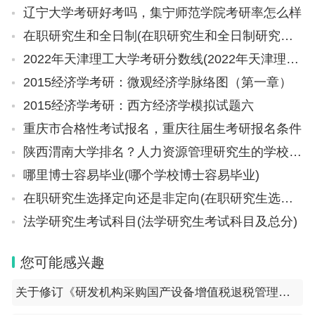
“现在银行新存单利率太低，能捡到3.5%以上的二手
辽宁大学考研好考吗，集宁师范学院考研率怎么样
存单，小幅溢价完全划算。”陈飞说。
在职研究生和全日制(在职研究生和全日制研究生的区别)
2022年天津理工大学考研分数线(2022年天津理工大学考研分数线是多少)
不过，2025-2026年发行的大额存单，票面利率集中
2015经济学考研：微观经济学脉络图（第一章）
在1.5%-1.8%，二级市场流通性则偏弱，积压挂单现
2015经济学考研：西方经济学模拟试题六
象普遍。对于剩余期限3年以上的中长期新存单，二
重庆市合格性考试报名，重庆往届生考研报名条件
级市场成交价格普遍低于本金，卖方必须主动折价让
陕西渭南大学排名？人力资源管理研究生的学校以及排名
利才能吸引买家；剩余期限不足1年的短期存单，转
哪里博士容易毕业(哪个学校博士容易毕业)
让需求偏弱，绝大多数持有者选择持有到期。
在职研究生选择定向还是非定向(在职研究生选择定向还是非定向好?)
值得一提的是，6月央行发布《大额存单管理办法
法学研究生考试科目(法学研究生考试科目及总分)
（征求意见稿）》，多项调整将重塑行业规则。例
您可能感兴趣
如，个人大额存单20万元起存门槛；拓宽存单转让
渠道，允许银行自有渠道及合规第三方平台开展转让
关于修订《研发机构采购国产设备增值税退税管理办法》的公告（国家税务总局公告2023年第20号）
业务；新增DR利率作为浮动存单定价基准；强化银