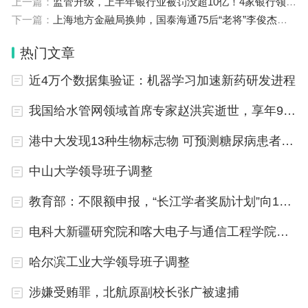
上一篇：
监管升级，上半年银行业被罚没超10亿！4家银行领千万级罚单，73人遭终身禁业
存单，覆盖1个月、3个月、6个月、1年期、2年期、
下一篇：
上海地方金融局换帅，国泰海通75后“老将”李俊杰接棒！原局长周小全执掌上海市国资委
3年期、5年期等7个期限产品。其中，常规产品5年
期年化利率可达1.6%，3年期为1.55%，短期限产品
热门文章
年化利率集中在0.8%-1.2%，产品支持线上转让、部
近4万个数据集验证：机器学习加速新药研发进程
分提前支取，当前整体额度相对充足。
我国给水管网领域首席专家赵洪宾逝世，享年90岁
田利辉向时代财经解释称，2026年一季度，商业银
港中大发现13种生物标志物 可预测糖尿病患者患心血管疾病风险
行净息差已收窄至1.40%的历史新低，国有大行普遍
中山大学领导班子调整
停发5年期产品以压降负债成本。但中国银行因境外
业务占比高、外币负债结构特殊，需通过长期限存款
教育部：不限额申报，“长江学者奖励计划”向14所高校倾斜
平衡中长期信贷资产配置的久期缺口。
电科大新疆研究院和喀大电子与通信工程学院揭牌筹建
工商银行、农业银行、建设银行延续现有发行策略，
哈尔滨工业大学领导班子调整
最长仅发行3年期大额存单，最高执行1.55%年化利
涉嫌受贿罪，北航原副校长张广被逮捕
率；1年期、2年期产品利率区间为1.15%-1.2%，3