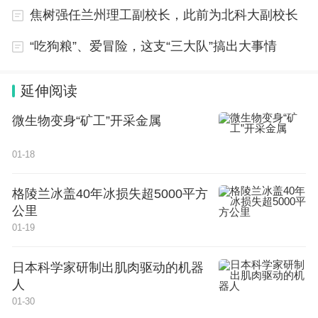
焦树强任兰州理工副校长，此前为北科大副校长
年期存单额度长期紧张，银行采用分批次投放机制，
投资者需线上等候抢购。不过，交通银行、邮储银行
“吃狗粮”、爱冒险，这支“三大队”搞出大事情
两家国有大行存单供给持续收紧，目前全国线上渠道
基本停售普通大额存单。
延伸阅读
微生物变身“矿工”开采金属
有银行业内人士对时代财经表示，2025年末六大国
有银行集体下架5年期大额存单，核心原因在于中长
01-18
期存单抬升银行平均负债成本、压缩净息差。此番中
国银行单独重启5年期大额存单，更多是阶段性稳存
格陵兰冰盖40年冰损失超5000平方
公里
举措，其余国有大行暂无跟进发行的安排。
01-19
“中国银行这一操作是在负债成本相对低位时主动锁
日本科学家研制出肌肉驱动的机器
定长期资金，属个体化经营策略，与行业整体趋势并
人
不矛盾。”田利辉向时代财经表示，国有大行跟进的
01-30