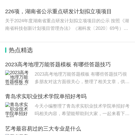
银行等则常态化发行短中期大额存单，3年期利率区
226项，湖南省公示重点研发计划拟立项项目
间1.85%-2.00%，全流程线上办理，无线下网点限
关于2024年度湖南省重点研发计划拟立项项目的公示 按照《湖
南省科技创新计划项目管理办法》（湘科发〔2020〕69号）、
制。
《湖南
新发存单认购平淡，存量高息存单转让溢价成交
热点精选
在银行普遍收紧中长期大额存单及下调利率的背后，
2023高考地理万能答题模板 有哪些答题技巧
线上存单转让二级市场形成冰火两重天的局面，2%
2023高考地理万能答题模板 有哪些答题技巧很
及以上存量高息大额存单挂单后快速成交，2021年
多朋友对这方面很关心，整理了相关文章，供大
前后3.5%以上历史高息存单流通量极少，长期处于
家参考，一起来看一下吧！ 会学习，和会答题
青岛求实职业技术学院单招好考吗
是两回事。如果你感觉上课听懂了，答题又答不
溢价交易状态。
好，这时你要多研究答题的方
今天小编整理了青岛求实职业技术学院单招好考
吗相关内容，希望能帮助到大家，一起来看下
时代财经走访多家银行线上转让区域观察到，剩余期
吧。 好考。 参考2021年 青岛求实职业技术学院
限1至3年、票面利率3%以上的存单极少挂单，持有
艺考最容易过的三大专业是什么
单招和综招 录取分数线 ，综合评价最低录取分
者普遍惜售。一旦有相关存单挂牌转让，数秒钟内即