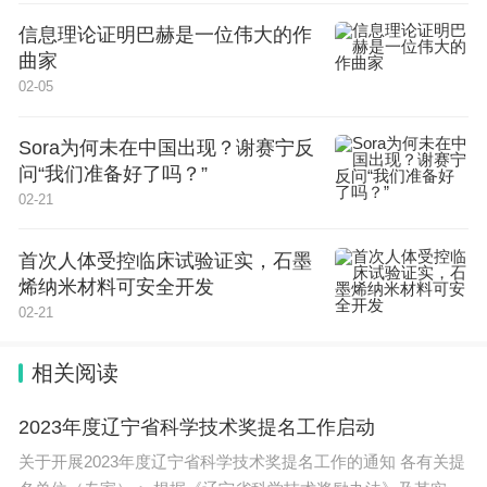
决定：周小全任中共上海市国有资产监督管理委员会
信息理论证明巴赫是一位伟大的作
书记，批准其任上海市国有资产监督管理委员会主
曲家
02-05
任。
Sora为何未在中国出现？谢赛宁反
值得一提的是，目前担任上海市副市长的贺青，此前
问“我们准备好了吗？”
也曾长期在国泰君安工作。2019年9月~2023年11
02-21
月，贺青任职于国泰君安并担任董事长、执行董事。
2023年11月，他出任上海市国资委党委书记、主
首次人体受控临床试验证实，石墨
烯纳米材料可安全开发
任。今年3月，他出任上海市副市长。
02-21
上半年净利预计超200亿，新股承销数量达14家
相关阅读
7月3日晚间，国泰海通交出了一份亮眼的半年度业
2023年度辽宁省科学技术奖提名工作启动
绩预告，也是首份上市券商半年度业绩预告。
关于开展2023年度辽宁省科学技术奖提名工作的通知 各有关提