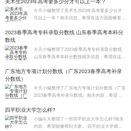
美术生2023年高考要多少分才可以上一本？
022年春季高考批录取最低分数线在420-440分
之间(文史 475分,理工 46
今天小编整理了美术生2023年高考要多少分才
承销金额方面，上半年新股承销金额前三名分别是中
可以上一本？相关信息，希望在这方面能够更好
金公司、中信证券、国泰海通，分别为322.48亿
帮助到大家。 2023年河南高考美术生高考成绩
2023春季高考专科录取分数线 山东春季高考本科分
达到370分，专业分数达到216分可以上一本。
元、222.6亿元和106.83亿元。
数线
依据河南省招
在科创投资方面，据开源证券测算，今年第二季度国
今天小编整理了2023春季高考专科录取分数线
山东春季高考本科分数线相关信息，希望在这方
泰海通科创直投+跟投业务贡献利润预计达到43亿
面能够更好帮助到大家。 2023春季高考各专业
元，包括华虹宏力、大普微、联讯仪器三个项目。经
广东地方专项计划分数线（广东2023春季高考补录
类别专科录取控制线均为150分。 1.专科录取控
纪、两融、投行、自营业务预计全线上涨，协同效应
分数线）
制
凸显。
今天小编整理了广东地方专项计划分数线（广东
2023春季高考补录分数线）相关内容，希望能
东吴证券在日前一份研报中分析称，第二季度，国泰
帮助到大家，一起来看下吧。 广东2022年春季
四平职业大学怎么样?
海通业绩大幅增长主要是由于双创板IPO爆发，公
高考专科分数线介绍如下： 普通类（历史）：
总分180分。 普通类（
小编今天整理了一些四平职业大学怎么样?相关
司“三投联动”（即投资+投行+投研）进入收获期，大
内容，希望能够帮到大家。 四平职业大学师哥
普微、联讯仪器等项目上市带来大额浮盈。同时公司