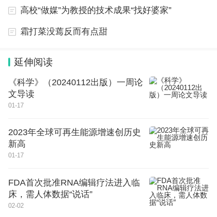
高校“做媒”为教授的技术成果“找好婆家”
委员会总裁等职务。2024年1月，李俊杰正式出任国
泰君安总裁，同年3月出任副董事长、执行董事。20
霜打菜没蔫反而有点甜
25年，国泰君安和海通证券完成合并后正式更名为
国泰海通；同年4月，李俊杰出任合并后的国泰海通
延伸阅读
首任总裁，直至此次履新。
《科学》（20240112出版）一周论
文导读
李俊杰任内的高光时刻，无疑是“国君+海通”的合并
01-17
重组，这也成为中国资本市场史上规模最大的A+H双
边市场吸收合并、上市券商A+H最大的整合案例。
2023年全球可再生能源增速创历史
新高
时代周报记者注意到，李俊杰履新的职务此前由周小
01-17
全出任，后者的职务目前也已明确。
FDA首次批准RNA编辑疗法进入临
床，需人体数据“说话”
据“上海国资”消息，
7月6日，市国资委召开系统干部
02-02
大会，会议宣布了市委关于市国资委主要领导调整的