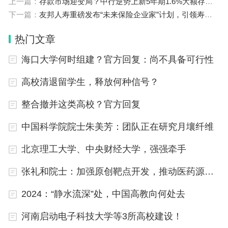
上一篇：
存款市场迎变局？中行逆势上新5年期1.6%大额存单，有投资者付费抢高息二手存单
中国人民银行金融研究所经济学硕士学位。
下一篇：
友邦人寿重磅发布“未来保险企业家”计划，引领寿险业穿越周期新范式
从过往履历来看，李俊杰曾在多家上海国资金融机构
热门文章
任职，从业经历覆盖多个证券核心业务条线，拥有丰
海口大学何时组建？官方回复：尚不具备可行性
富的金融一线管理经验。
高校清退留学生，释放何种信号？
2002年3月至2010年11月，他曾先后担任中国银联
整合撤并这类高校？官方回复
办公室助理主任，上海国际集团行政管理总部总经理
中国科学院院士朱美芳：团队正在研究月壤纤维
助理、金融管理总部副总经理。2010年11月，他进
入国泰君安，先后担任董事会办公室副主任、主任兼
北京理工大学、中央财经大学，强强牵手
公司证券事务代表；2015年11月至2021年1月，先
张礼和院士：加强原创靶点开发，推动医药源头创新
后担任上海证券总经理、副董事长、董事长等职务。
2024：“静水流深”处，中国高教向何处去
2021年1月，李俊杰回归国泰君安，并出任副总裁、
河南启动电子科技大学等3所高校建设！
人力资源总监，期间兼任投行事业部总裁、财富管理