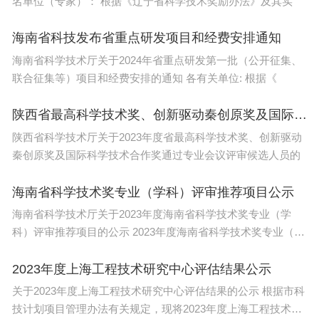
公告显示，今年上半年，公司预计实现归母净利润2
名单位（专家）： 根据《辽宁省科学技术奖励办法》及其实
00.03亿元到205.11亿元，同比增长27%到30%；预
海南省科技发布省重点研发项目和经费安排通知
计实现扣非归母净利润192.49亿元到197.57亿元，
海南省科学技术厅关于2024年省重点研发第一批（公开征集、
同比增加164%到171%。
联合征集等）项目和经费安排的通知 各有关单位: 根据《
其中，二季度的增速同比惊人。今年第二季度，国泰
陕西省最高科学技术奖、创新驱动秦创原奖及国际科学技术合作奖候选人名单发布
海通预计实现归母净利润136.15亿元到141.23亿
陕西省科学技术厅关于2023年度省最高科学技术奖、创新驱动
元，同比增加290%到304%，环比增加113%到12
秦创原奖及国际科学技术合作奖通过专业会议评审候选人员的
1%。
海南省科学技术奖专业（学科）评审推荐项目公示
对于业绩预增的主要原因，国泰海通对时代周报记者
海南省科学技术厅关于2023年度海南省科学技术奖专业（学
科）评审推荐项目的公示 2023年度海南省科学技术奖专业（学
表示，2026年上半年，公司统筹推进整合融合、协
科）评审工作
同联动与深化改革，着力构筑“投资+投行+投研”服务
2023年度上海工程技术研究中心评估结果公示
新质生产力的全链条优势，不断提升综合金融服务水
关于2023年度上海工程技术研究中心评估结果的公示 根据市科
平，加快释放整合融合效能，财富管理、投资银行、
技计划项目管理办法有关规定，现将2023年度上海工程技术研