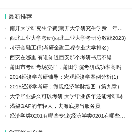
师姐说: 我是一名四平职业大学计算机学院的一
科创类跟投也贡献较高投资收益。
名学生，四平职业大学是四平市一所高职类学
最新推荐
校，坐落在
上述研报还表示，国泰君安与海通证券并表后，经纪
南开大学研究生学费(南开大学研究生学费一年多少钱)
业务市占率大幅提升。交投活跃下，预计公司经纪业
西北工业大学考研(西北工业大学考研分数线2023)
务及利息收入同比大幅增长。2026年上半年双创IPO
考研金融工程(考研金融工程专业大学排名)
显著回暖，再叠加国泰海通合并后投行实力强化，2
西安在哪里 有谁知道西安那个考研书店不错
026年上半年IPO发行数量和规模分别排名行业第一
莆田市考研考场安排，莆田学院考研成功率高吗
和第三。此外，公司参与了超聚变、蓝箭航天等项
2014经济学考研辅导：宏观经济学案例分析(1)
目，预计未来科创投资能持续贡献业绩。
2015经济学考研：微观经济学脉络图（第九章）
大学毕业多久可以考研 大学毕业多年还能考研吗
渴望GAP的年轻人，去海底捞当服务员
经济学类0201有哪些专业(经济学类0201有哪些专业可选)