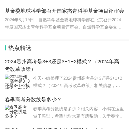
究中
机构与交易、投资管理等业务收入同比显著增长，经
基金委地球科学部召开国家杰青科学基金项目评审会
营业绩创同期历史新高，为加快打造具备国际竞争力
2024年6月19日，自然科学基金委地球科学部在北京召开2024
与市场引领力的一流投资银行奠定坚实基础。
年度国家杰出青年科学基金项目评审会。自然科学基金委党组
书
今年上半年，A股交投市场持续活跃，券商的经纪业
务和两融业务预计将大幅受益。Wind数据显示，今
热点精选
年上半年，A股成交额达到317.53万亿元，同比增加
2024贵州高考是3+3还是3+1+2模式？（2024年高
95.22%，创历史新高。上半年A股日均成交额约2.74
考改革政策）
万亿元，同比增长96.90%。
今天小编整理了2024贵州高考是3+3还是3+1+2
模式？（2024年高考改革政策）相关信息，希
从股权承销数量来看，Wind数据显示，今年上半
望在这方面能够更好帮助到大家。 2024 贵州 高
年，国泰海通承销保荐的IPO新股数量达到14家，在
春季高考分数线是多少？
考 是3+1+2模式，不分文理科，其中语文、数
学、外语3门课为统考科目，在
春季高考分数线是多少？相关内容，小编在这里
所有券商中排名第一，包括大普微、长进光子等多只
做了整理，希望能对大家有所帮助，关于春季高
热门新股，高于中金公司（12家）和中信证券（10
考分数线是多少？信息，一起来了解一下吧！ 2
家）。