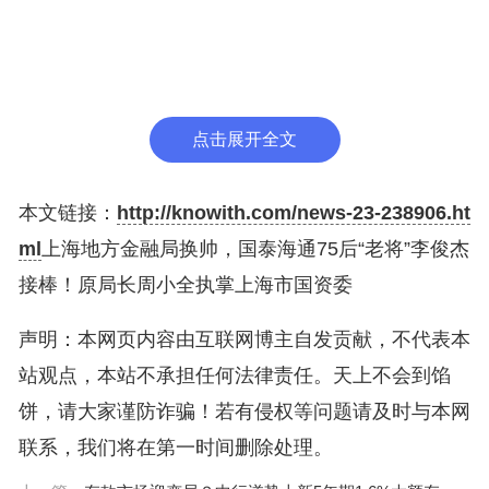
同比增长27%到30%。该数据创下国泰海通半年度业
绩历史新高，同时也刷新了中国证券行业半年度业绩
的历史纪录。
点击展开全文
来源：图虫创意
本文链接：
http://knowith.com/news-23-238906.ht
75后李俊杰履新，掌舵上海市地方金融管理局
ml
上海地方金融局换帅，国泰海通75后“老将”李俊杰
时代周报记者注意到，7月6日上午，上海市委金融
接棒！原局长周小全执掌上海市国资委
办官网更新领导班子名单，李俊杰位列首位。此前6
声明：本网页内容由互联网博主自发贡献，不代表本
月26日，“上海发布”发布上海市市管干部任职前公
站观点，本站不承担任何法律责任。天上不会到馅
示，李俊杰拟任市级机关正职。
饼，请大家谨防诈骗！若有侵权等问题请及时与本网
公开资料显示，李俊杰出生于1975年8月，于1999年
联系，我们将在第一时间删除处理。
获得中国人民大学文学学士学位，并于2002年获得