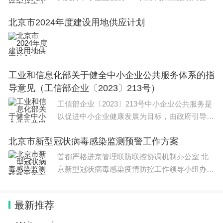
济高质量发展新华社记者 严赋憬 陈炜伟日前发
北京市2024年度建设用地供应计划
布的《中共中央国务院关于促进民营经济
工业和信息化部关于健全中小企业公共服务体系的指
导意见（工信部企业〔2023〕213号）
工信部企业〔2023〕213号中小企业公共服务是
以促进中小企业健康发展为目标，由政府引导和
支持，公益性服务组织和市场化服务机构共同参
北京市新型冠状病毒感染监测预警工作方案
与，向中小企业提供的普遍性、基础性、专业化
服务。建立
首都严格进京管理联防联控协调机制办公室 北
京新型冠状病毒感染疫情防控工作领导小组办公
室北京市新型冠状病毒感染监测预警工作方案为
贯彻落实国务院联防联控机制《关于对新型冠状
最新推荐
病毒