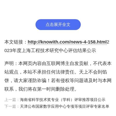
投诉举报电话：63584446
点击展开全文
业务咨询电话：8008205114（座机）、400820511
4（手机）
本文链接：
http://knowith.com/news-4-158.html
2
上海市科学技术委员会
023年度上海工程技术研究中心评估结果公示
声明：本网页内容由互联网博主自发贡献，不代表本
2024年6月13日
站观点，本站不承担任何法律责任。天上不会到馅
饼，请大家谨防诈骗！若有侵权等问题请及时与本网
联系，我们将在第一时间删除处理。
上一篇：
海南省科学技术奖专业（学科）评审推荐项目公示
下一篇：
天津公布国家数学应用中心专项等项目评审专家名单