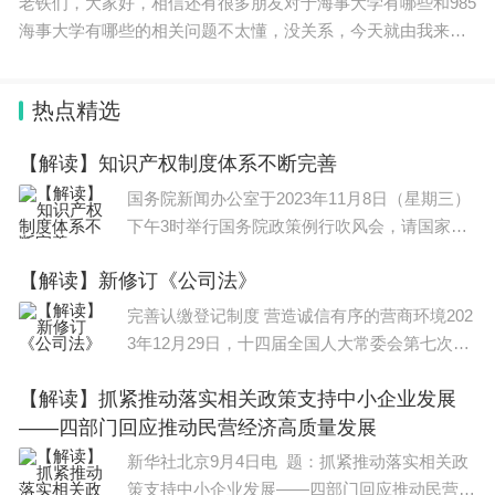
老铁们，大家好，相信还有很多朋友对于海事大学有哪些和985
海事大学有哪些的相关问题不太懂，没关系，今天就由我来为
大家分享分享海事大学有哪些以及985海事大学有哪些的问题，
文章篇幅可能偏长，希望可以帮助到大家，下面一
热点精选
【解读】知识产权制度体系不断完善
国务院新闻办公室于2023年11月8日（星期三）
下午3时举行国务院政策例行吹风会，请国家知
识产权局局长申长雨，中央宣传部版权管理局负
【解读】新修订《公司法》
责人汤兆志，国家知识产权局专利局副局长、战
略规划司司长葛树
完善认缴登记制度 营造诚信有序的营商环境202
3年12月29日，十四届全国人大常委会第七次会
议表决通过新修订的《公司法》，自2024年7月
【解读】抓紧推动落实相关政策支持中小企业发展
1日起施行。新《公司法》对有限责任公司认缴
——四部门回应推动民营经济高质量发展
登记制进行
新华社北京9月4日电 题：抓紧推动落实相关政
策支持中小企业发展——四部门回应推动民营经