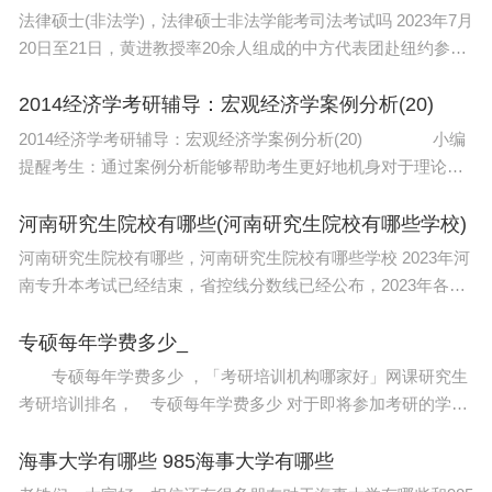
法律硕士(非法学)，法律硕士非法学能考司法考试吗 2023年7月
20日至21日，黄进教授率20余人组成的中方代表团赴纽约参加
世界法学家协会（World Jurist Association，以下简称“协会”）
主办的第28届世界法律大会（World Law
2014经济学考研辅导：宏观经济学案例分析(20)
2014经济学考研辅导：宏观经济学案例分析(20) 小编
提醒考生：通过案例分析能够帮助考生更好地机身对于理论知
识的把握，因此，大家在备考宏观经济学的相关知识，最好多
看一些现实案例，通过案例分析来巩固知识。下
河南研究生院校有哪些(河南研究生院校有哪些学校)
河南研究生院校有哪些，河南研究生院校有哪些学校 2023年河
南专升本考试已经结束，省控线分数线已经公布，2023年各院
校成绩陆续公布出来了，今天来看看山东有哪些院校招舞蹈表
演专业吧!希望对河南地区的同学们能有所帮
专硕每年学费多少_
专硕每年学费多少 ，「考研培训机构哪家好」网课研究生
考研培训排名， 专硕每年学费多少 对于即将参加考研的学生
而言，考研资料是必不可少的学习工具之一，而如何获取质量
优良的资料也是一个重要的问题。 专硕
海事大学有哪些 985海事大学有哪些