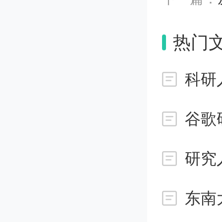
01 最
热门
根据官方介
科研
类。
第一类叫
研究
传统爬虫
东南