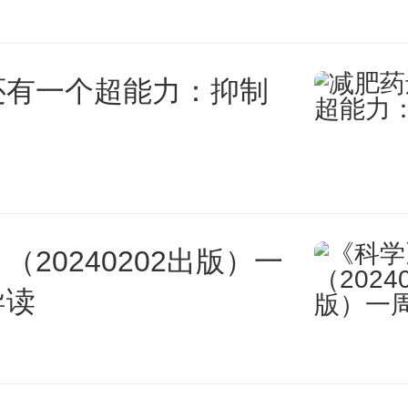
它同时为 Google 搜索建索引，
 AI 功能（比如 AI Overviews
还有一个超能力：抑制
gle 确实提供了一个叫 Google-E
具，允许网站选退 AI 训练。但
lebot 这个核心爬虫本身，依然会
（20240202出版）一
置的 AI 功能收集数据。
导读
AI 的数据需求，在 Google 的