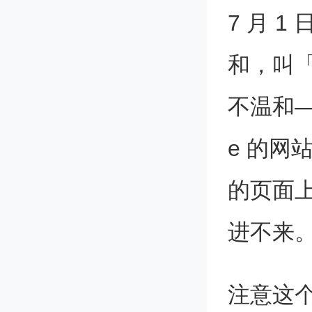
7 月 1
和，叫
不温和——
e 的网
的页面上
进不来
注意这