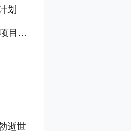
访问网页
计划
查个信息、
天津市公开征集2024年科学技术普及项目需求
虫在替你跑
取内容用
类设置
勃逝世