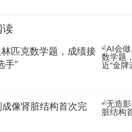
」或「屏蔽」。你想让搜索引擎
阅读
想让 AI 代理帮你的用户查信
不想让 AI 公司白嫖你的内容
奥林匹克数学题，成绩接
选手”
以单独把 Training 关掉。
本身就是一把刀，直接捅向了 Go
剂成像肾脏结构首次完
e 的 Googlebot 是一个典型的「