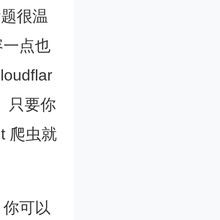
，标题很温
容一点也
dflar
虫。只要你
t 爬虫就
，你可以