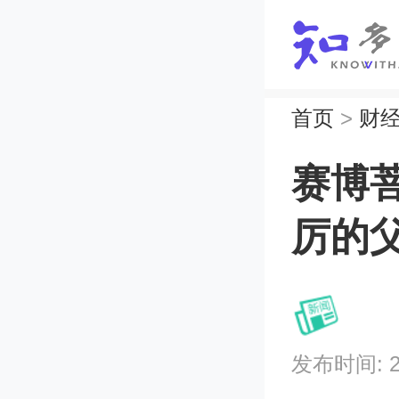
首页
>
财
赛博菩萨
厉的
发布时间: 202