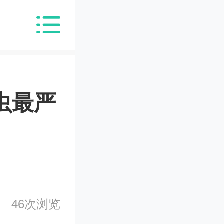
爬虫最严
46次浏览