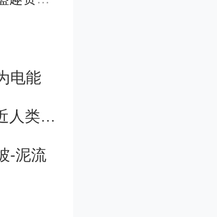
拆成了三
为电能
谷歌研究登《自然》：AI几何能力接近人类奥数金牌选手
建索引的
坡-泥流
。