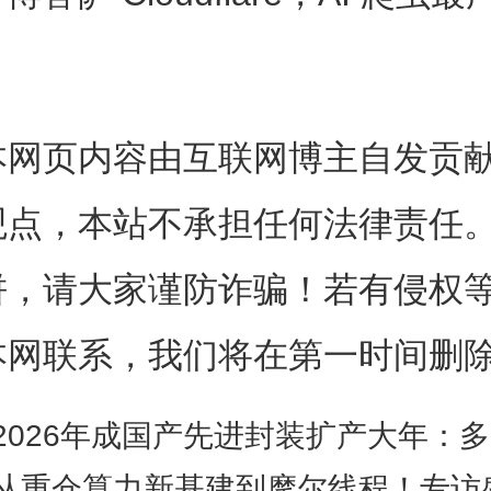
lare CEO Matthew Prince 
预期的都来得早，原本预计要到 
本网页内容由互联网博主自发贡
发生。换句话说，今天你打开的
观点，本站不承担任何法律责任
看」它们的主要不是人，而是机
饼，请大家谨防诈骗！若有侵权
范来自 AI 的流量，既有可能
本网联系，我们将在第一时间删
，也决定了网络守门人 Cloudfl
2026年成国产先进封装扩产大年：多家上市公司投资超300亿，甬矽电子要
展轨迹。
从重仓算力新基建到摩尔线程！专访盛趣资本邓琪：投资AI产业，要敢