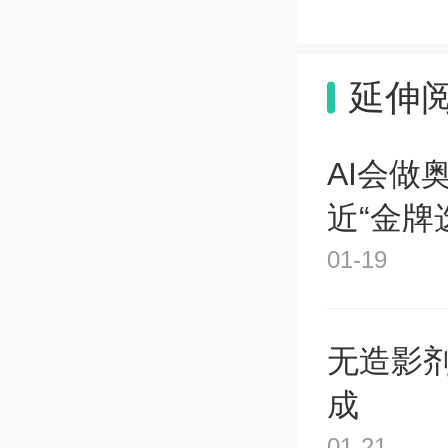
「允许
延伸
可以。你
以。但你
AI会做
近“金牌
型？那你可
01-19
这个分类
无造影
Googl
成
01-21