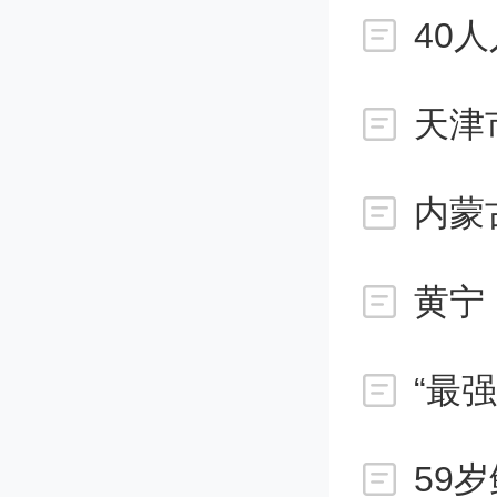
第二类叫
40
的 AI
填个表单
腿。
内蒙
黄宁
第三类叫
于模型
“最
三类分
59