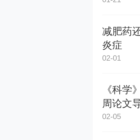
虫」——
ogle 的
减肥药
据。Goo
炎症
02-01
d 的工
Goog
《科学》
索引擎内
周论文
02-05
搜索和 