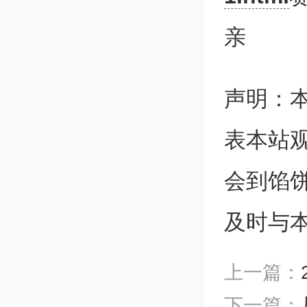
Cloudf
亲
比所有人
声明：
年才会
表本站
页，「
会到馅
而如何规
及时与
网站的未来
上一篇：
己的发
下一篇：