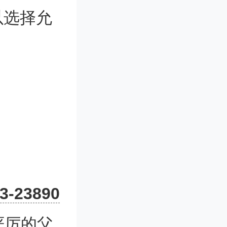
以选择允
数据获取方
件，互联
23-23890
。
最严厉的父