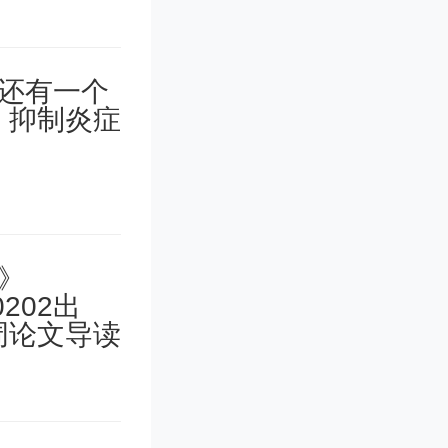
也为 Go
）采集数
xtende
问题在于，
同时为搜
架构里就没