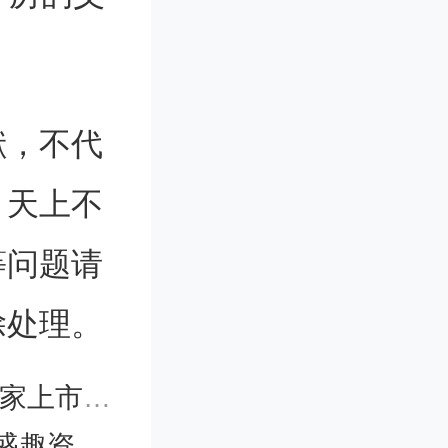
说，这个里程碑
2027
献，不代
大多数网
。天上不
器。
等问题请
决定了所有
除处理。
are 自
砸124亿加码
于为未来买单