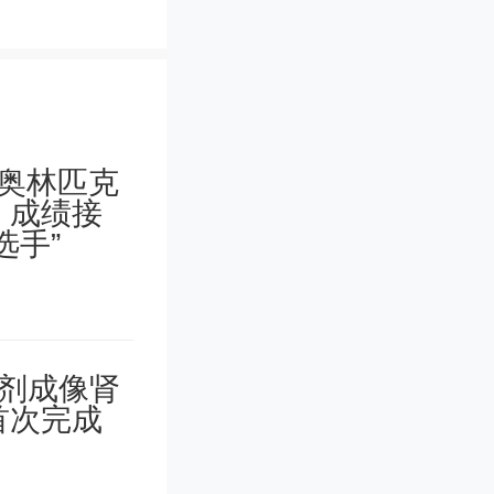
找到你？
息？也可
去训练模
ogle。
混合爬