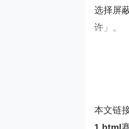
选择屏
许」。
这是互联
式进行
做出这
本文链
网上的 
1.html
赛