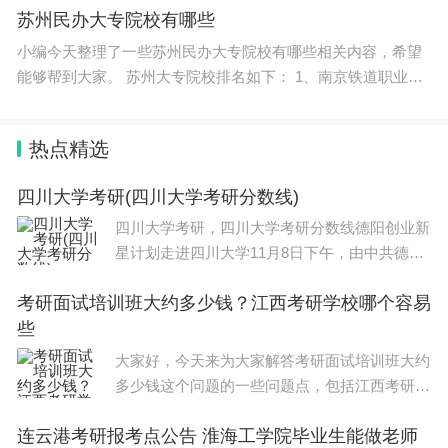
愿”的原则
苏州民办大专院校有哪些
谜。
小编今天整理了一些苏州民办大专院校有哪些相关内容，希望
能够帮到大家。 苏州大专院校排名如下： 1、南京铁道职业技
研究人员推测，这种转变可能还是出于自然选择对卵
术学院是经江苏省人民政府批准成立、教育部备案的一所省属
子的保护——卵子可以在母亲体内孵化。而卵生动物
公办专科层
热点精选
的卵子则更容易受到干燥、物理损坏和捕食者的影
响。但奇怪的是，这样虽然解决了一定问题，但肯定
四川大学考研(四川大学考研分数线)
会付出其他代价。因为活产意味着对后代的“额外投
四川大学考研，四川大学考研分数线德阳创业新
资”，意味着母体在保护自身和保护后代之间“走钢
星计划走进四川大学11月8日下午，由中共德阳
市委组织部、市人社局共同举办的2022年“同德
丝”，这对海洋蜗牛的生理系统和免疫系统都提出了
考研面试培训班大约多少钱？江西考研学校哪个容易
同行”校园招聘系列活动正式启动，首场走进四
严格要求。此次研究发现的许多基因组区域，很可能
些
川大学，德阳市委常委、组织部部长、
也要参与应对这些挑战。
大家好，今天来为大家解答考研面试培训班大约
多少钱这个问题的一些问题点，包括江西考研学
从演化的角度，人们现在还勘不破其中的奥妙。
校哪个容易些也一样很多人还不知道，因此呢，
连云港考研报考点公告 淮海工学院毕业生能做老师
今天就来为大家分析分析，现在让我们一起来看