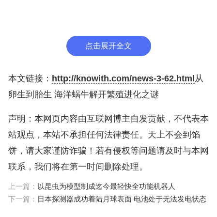
一只不起眼的海洋蜗牛——萨克斯滨螺，在过去10
点击展开全文
万年内成功进化出了活产，也就是胎生。活产使得萨
克斯滨螺能够占据并适应不同的栖息地。这导致了许
本文链接：
http://knowith.com/news-3-62.html
从
多大小、形状和行为各异的“生态型”的进化。
卵生到胎生 海洋蜗牛解开繁殖进化之谜
图片来源：弗雷德里克·普莱耶尔/《科学》
声明：本网页内容由互联网博主自发贡献，不代表本
站观点，本站不承担任何法律责任。天上不会到馅
一个物种一百多个名字
饼，请大家谨防诈骗！若有侵权等问题请及时与本网
海洋蜗牛是世界上被错误识别最严重的生物。
联系，我们将在第一时间删除处理。
上一篇：
以昆虫为模型制成迄今最轻快全功能机器人
英国《卫报》此前曾报道，几个世纪以来，科学家们
下一篇：
日本探测器成功着陆月球表面 电池处于无法发电状态
不断将其描述为新物种或亚种，多达100多次。