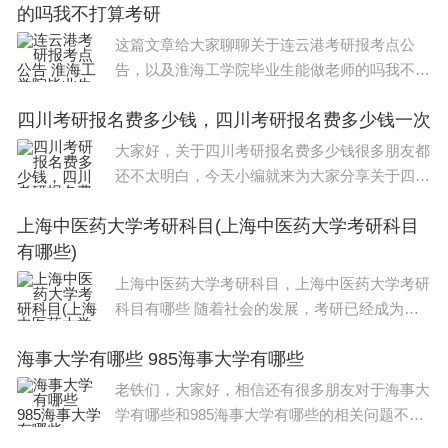
的吗我不打算考研
看吧！如果解决了您的问题，还望您关注下本
因此，尽管这项发现为了解从卵生到胎生的转变提供
这篇文章给大家聊聊关于连云港考研报考点公
了大量线索，但仍有大量问题有待解答。对科学家来
告，以及淮海工学院毕业生能做老师的吗我不打
说，他们才刚刚开始接触到这一知识的表面。下一
算考研对应的知识点，希望对各位有所帮助，不
步，研究人员希望绘制每个突变的功能图谱，揭示每
四川考研报名费多少钱，四川考研报名费多少钱一次
要忘了收藏本站哦。本文目录淮海工学院毕业生
能做老师的吗我不打算考研南京医科大
种基因变化如何塑造繁殖中的各种“游戏规则”。
大家好，关于四川考研报名费多少钱很多朋友都
还不太明白，今天小编就来为大家分享关于四川
考研报名费多少钱一次的知识，希望对各位有所
（原标题：从卵生到胎生用了10万年——解开海洋
上海中医药大学考研科目(上海中医药大学考研科目
帮助！本文目录考研班费用一般多少钱大专考研
蜗牛繁殖进化的基因之谜）
有哪些)
的费用高吗四川大学研究生2023学费多
上海中医药大学考研科目，上海中医药大学考研
科目有哪些 随着社会的发展，考研已经成为了
越来越多大学生的选择。而在考研的过程中，选
海事大学有哪些 985海事大学有哪些
择适合自己的科目是非常重要的一步。新传考研
科目？今天，我们就来探讨一下新传考研
老铁们，大家好，相信还有很多朋友对于海事大
学有哪些和985海事大学有哪些的相关问题不太
懂，没关系，今天就由我来为大家分享分享海事