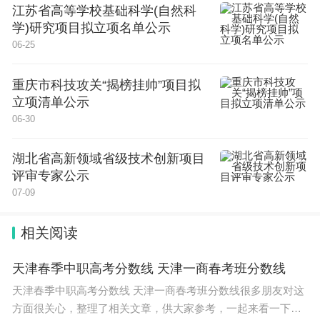
江苏省高等学校基础科学(自然科
一步步抛弃原有模式
学)研究项目拟立项名单公示
06-25
研究人员利用全基因组序列，推断了萨克斯滨螺和其
重庆市科技攻关“揭榜挂帅”项目拟
他还在产卵的“近亲”的系统发育树，即进化“家谱”。
立项清单公示
06-30
令人大开眼界的是，活产是萨克斯滨螺与近亲们唯一
的区别特征。但萨克斯滨螺似乎还没有形成单一的进
湖北省高新领域省级技术创新项目
评审专家公示
化群体。这种繁殖策略和祖先之间出现的不匹配，最
07-09
终使研究团队能将活产的遗传基础，与整个蜗牛基因
组中的其他遗传变化区分开来。
相关阅读
天津春季中职高考分数线 天津一商春考班分数线
研究人员识别出了50个基因组区域，这些区域似乎
天津春季中职高考分数线 天津一商春考班分数线很多朋友对这
共同决定了基因的主人是产卵还是直接活产。虽然目
方面很关心，整理了相关文章，供大家参考，一起来看一下
前还不确切知道每个区域的作用，但通过比较卵生和