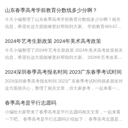
吧！ 天津市2023年高考分数线为：本科批472分，特殊类型招
胎生的基因表达模式，研究人员将其中许多区域与生
生控制线563分。 一
山东春季高考学前教育分数线多少分啊？
殖差异联系起来。
今天小编整理了山东春季高考学前教育分数线多少分啊？相关
信息，希望在这方面能够更好帮助到大家。 学前教育469.67
分、数字媒体类473.77分、网络技术类465.74分等。临沂科技
最终他们发现，活产这样重大的变化，绝非什么戏剧
春考分数线学前教育类最
2024年艺考生新政策 2024年美术高考政策
性的骤然变化，而是通过10万年中的许多点滴突
今天小编整理了2024年艺考生新政策 2024年美术高考政策相关
变，一步步积累进化而成。
信息，希望在这方面能够更好帮助到大家。 2024年艺考改革政
策如下 一、统考加强、校考诚少 1.严格控制校考范围和规模
依然无法勘破的演化奥妙
2024深圳春季高考报名时间 2023广东春季考试时间
2024深圳春季高考报名时间 2023广东春季考试时间很多朋友对
转为活产，使小小的海洋蜗牛能够扩散到新的栖息
这方面很关心，整理了相关文章，供大家参考，一起来看一下
吧！ 其他信息： 广东2023年春季高考：依学考录取将于2022
地。这些地方，一般的卵生动物是无法生存和繁殖
年11月1日至10日报名。
春季高考是平行志愿吗
的。诚然，这两种生育方式都能完成繁衍后代的任
小编给大家带来了春季高考是平行志愿吗相关文章，一起来看
务，但它们的益处和代价却截然不同。为什么这些蜗
一下吧。 春季高考是平行志愿吗介绍如下： 春季高考志愿是平
牛又要进化出活产？好处究竟是什么？这依然是个
行志愿。 春季高考平行志愿的录取是：按“分数优先，遵循志