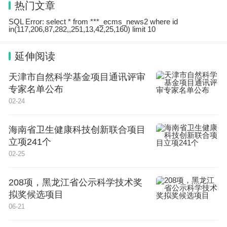
热门文章
SQL Error: select * from ***_ecms_news2 where id
这种混乱一方面源于该物种会发生许多贝壳变异和栖
in(117,206,87,282,,251,13,42,25,160) limit 10
息地变化。但最重要的是，萨克斯滨螺具有独特的繁
延伸阅读
殖模式。它已经进化出活产，而共享其栖息地的“近
亲”海洋蜗牛们还在产卵。
天津市自然科学基金项目通讯评审
专家名单公布
02-24
研究人员表示，几乎所有哺乳动物都会活产，这种功
能伴随着它们的进化，已进行了大约1.4亿年。然
海南省卫生健康科技创新联合项目
而，在这项研究中，他们发现海洋蜗牛的活产不仅是
立项241个
完全独立进化的，而且还是在较近时间发生的。
02-25
208项，黑龙江省公示科学技术奖
该团队同时还有另一个重要发现：向活产繁殖模式的
拟奖候选项目
转变，是由分散在蜗牛基因组中的大约50个基因变
06-21
化引起的。