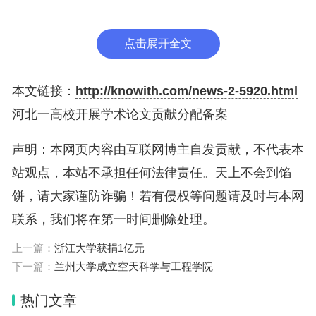
可就分值分配达成一致意见并向科研处备案，作为科
研业绩认定的依据。二、无约定按规则。未备案的论
点击展开全文
文，按学校规定执行：第一作者和通讯作者均为我校
教师的，原则上对第一作者赋分；有多名第一作者或
本文链接：
http://knowith.com/news-2-5920.html
通讯作者的，按分值除以名次计分，名次以论文排序
河北一高校开展学术论文贡献分配备案
为准。三、备案优先原则。已备案的论文，备案表中
分配方案优先于学校默认赋分规则执行。
声明：本网页内容由互联网博主自发贡献，不代表本
站观点，本站不承担任何法律责任。天上不会到馅
石家庄学院是经教育部批准建立的全日制公办普通本
饼，请大家谨防诈骗！若有侵权等问题请及时与本网
科院校。其前身为1958年建立的河北省石家庄专区
联系，我们将在第一时间删除处理。
师范学院，2004年5月经教育部批准升格为石家庄学
上一篇：
浙江大学获捐1亿元
院，设有教学机构19个，本科招生专业57个。
下一篇：
兰州大学成立空天科学与工程学院
澎湃新闻注意到，对于论文署名事宜，中国科学院科
热门文章