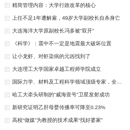
研道德委员会曾在2018年《关于在学术论文署名中
精简管理内容：大学行政改革的核心
常见问题或错误的诚信提醒》中提到，应遵循学术惯
上任不足1年遭解雇，49岁大学副校长自杀身亡
例和期刊要求，坚持对参与科研实践过程并做出实质
大连海洋大学原副校长冯多被“双开”
性贡献的学者进行署名，反对进行荣誉性、馈赠性和
利益交换性署名。按照学术发表惯例或期刊要求，体
《科学》：震中不一定是地震最大破坏位置
现作者对论文贡献程度，由论文作者共同确定署名顺
让小龙虾、对虾染病的元凶找到了
序。反对在同行评议后、论文发表前，任意修改署名
大连理工大学国家卓越工程师学院成立
顺序。
国际力学、材料及工程科学领域顶级专家，全职加盟清华
（原题：河北一高校开展学术论文贡献分配备案，避
哈工大牵头研制的“威海壹号”卫星发射成功
免因署名排序起争议）
新研究证明乙肝母婴传播率可降至0.23%
高校“做媒”为教授的技术成果“找好婆家”