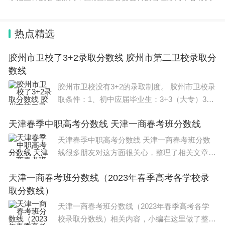
热点精选
胶州市卫校了3+2录取分数线 胶州市第二卫校录取分
数线
胶州市卫校没有3+2的录取制度。 胶州市卫校录
取条件：1、初中应届毕业生：3+3（大专）3+4
（本科），要求中考成绩300分以上，同时参加
天津春季中职高考分数线 天津一商春考班分数线
学校组织的招生面试。2、初中往届毕业生：3+
3（大专）3+4（本科）要求具有初中毕业证同
天津春季中职高考分数线 天津一商春考班分数
时参加学校组织的
线很多朋友对这方面很关心，整理了相关文章，
供大家参考，一起来看一下吧！ 天津市2023年
天津一商春考班分数线（2023年春季高考各学校录
高考分数线为：本科批472分，特殊类型招生控
取分数线）
制线563分。 一
天津一商春考班分数线（2023年春季高考各学
校录取分数线）相关内容，小编在这里做了整