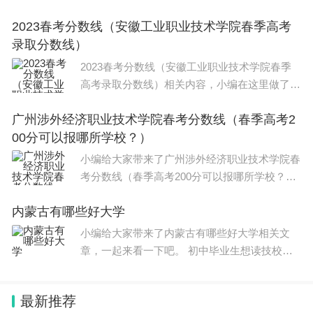
理，希望能对大家有所帮助，关于天津一商春考
2023春考分数线（安徽工业职业技术学院春季高考
班分数线（2023年春季高考各学校录取分数
录取分数线）
线）信息，一起来了解一下吧！ 春季高
2023春考分数线（安徽工业职业技术学院春季
高考录取分数线）相关内容，小编在这里做了整
理，希望能对大家有所帮助，关于2023春考分
广州涉外经济职业技术学院春考分数线（春季高考2
数线（安徽工业职业技术学院春季高考录取分数
00分可以报哪所学校？）
线）信息，一起来了解一下吧！
小编给大家带来了广州涉外经济职业技术学院春
考分数线（春季高考200分可以报哪所学校？）
相关文章，一起来看一下吧。 178分。广州涉外
内蒙古有哪些好大学
经济职业技术学院经广东省人民政府批准、教育
部备案的民办全日制普
小编给大家带来了内蒙古有哪些好大学相关文
章，一起来看一下吧。 初中毕业生想读技校有
前途吗？其实读技校对学生来说是有很大好处
的。首先，技校的学费通常要比高中便宜得多，
最新推荐
这对贫困家庭的孩子来说是