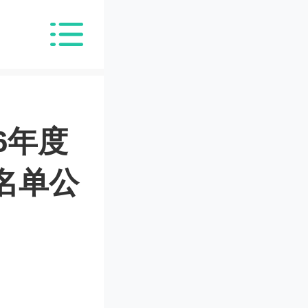
6年度
名单公