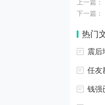
上一篇：
下一篇：
热门
震后
任友
钱强