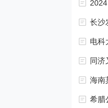
20
长沙
海南
希腊