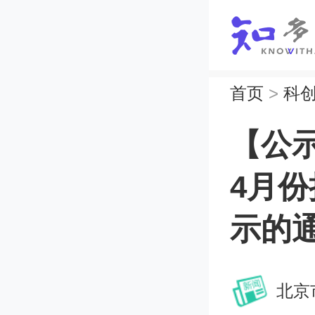
首页
>
科
【公示
4月
示的
北京