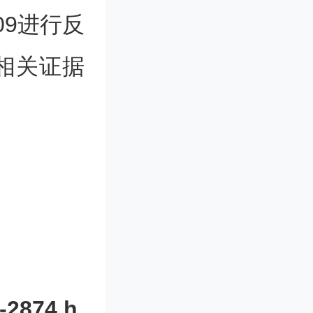
09进行反
相关证据
拟认定创新
信息化局
-2874.h