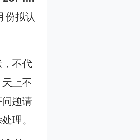
年5月20日
月份拟认
献，不代
。天上不
等问题请
除处理。