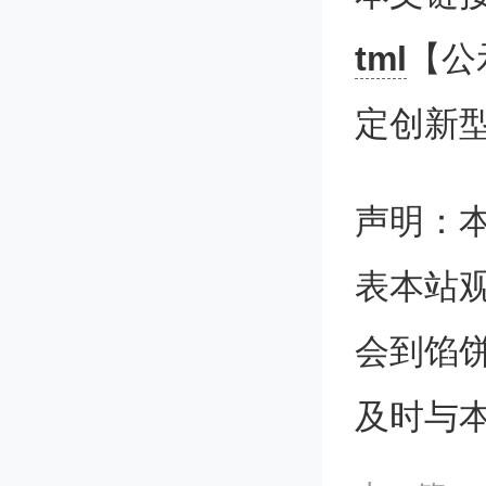
tml
【公
定创新
附
声明：
表本站
会到馅
及时与